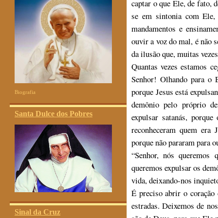
captar o que Ele, de fato, 
se em sintonia com Ele, 
mandamentos e ensinament
ouvir a voz do mal, é não s
da ilusão que, muitas veze
Quantas vezes estamos ce
Senhor! Olhando para o E
porque Jesus está expulsa
Biografia
demônio pelo próprio d
Santa Dulce dos Pobres
expulsar satanás, porque 
reconheceram quem era J
porque não pararam para ou
“Senhor, nós queremos 
queremos expulsar os demô
vida, deixando-nos inquiet
É preciso abrir o coração
estradas. Deixemos de nos
Sinal da Cruz