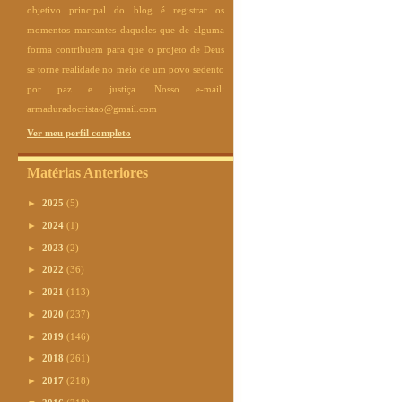
objetivo principal do blog é registrar os
momentos marcantes daqueles que de alguma
forma contribuem para que o projeto de Deus
se torne realidade no meio de um povo sedento
por paz e justiça. Nosso e-mail:
armaduradocristao@gmail.com
Ver meu perfil completo
Matérias Anteriores
►
2025
(5)
►
2024
(1)
►
2023
(2)
►
2022
(36)
►
2021
(113)
►
2020
(237)
►
2019
(146)
►
2018
(261)
►
2017
(218)