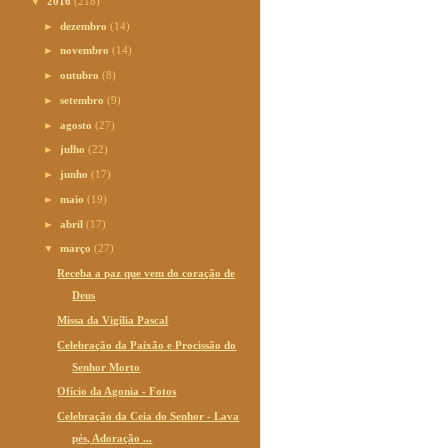
▼
2016
(218)
►
dezembro
(14)
►
novembro
(14)
►
outubro
(8)
►
setembro
(9)
►
agosto
(27)
►
julho
(22)
►
junho
(17)
►
maio
(19)
►
abril
(17)
▼
março
(27)
Receba a paz que vem do coração de
Deus
Missa da Vigília Pascal
Celebração da Paixão e Procissão do
Senhor Morto
Ofício da Agonia - Fotos
Celebração da Ceia do Senhor - Lava
pés, Adoração ...