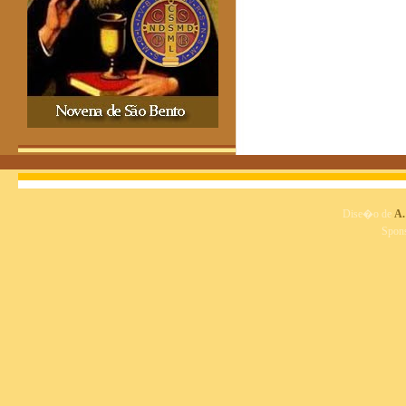
Dise�o de
A.
Spon