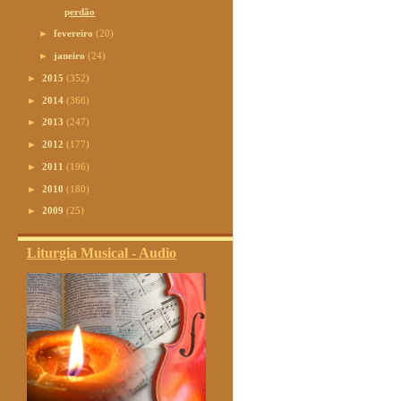
perdão
►
fevereiro
(20)
►
janeiro
(24)
►
2015
(352)
►
2014
(366)
►
2013
(247)
►
2012
(177)
►
2011
(196)
►
2010
(180)
►
2009
(25)
Liturgia Musical - Audio