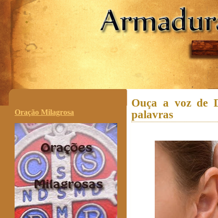
.
Ouça a voz de D
Oração Milagrosa
palavras