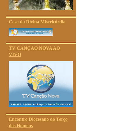
Casa da Divina Misericórdia
TV CANÇÃO NOVA AO
VIVO
Encontro Diocesano do Terço
dos Homens