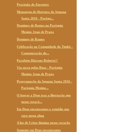
Procissão do Encontro
Mensagem de Abertura da Semana
Santa 2016 - Paróqu...
Domingo de Ramos na Paróquia
Menino Jesus de Praga
Domingo de Ramos
Celebração na Comunidade do Timbó -
Comemoração do...
Parabéns Diácono Roberto!!
Via sacra pelas Ruas - Paróquia
Menino Jesus de Praga
Programação da Semana Santa 2016 -
Paróquia Menino...
O louvor a Deus traz a libertação que
nosso coraçã...
Em Deus encontramos o remédio que
cura nossa alma
A luz de Cristo ilumina nosso coração
Somente em Deus encontramos