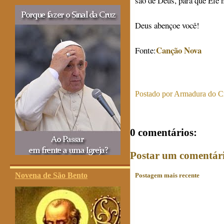
são de Deus, para que Ele 
Deus abençoe você!
Canção Nova
Fonte:
Postado por
Armadura do Cr
0 comentários:
Postar um comentár
Novena de São Bento
Postagem mais recente