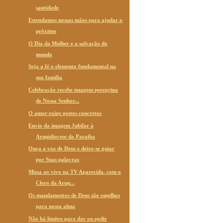
santidade
Estendamos nossas mãos para ajudar o
próximo
O Dia da Mulher e a salvação do
mundo
Seja a fé o elemento fundamental na
sua família
Celebração recebe imagem peregrina
de Nossa Senhor...
O amor exige gestos concretos
Envio da imagem Jubilar à
Arquidiocese da Paraíba
Ouça a voz de Deus e deixe-se guiar
por Suas palavras
Missa ao vivo na TV Aparecida, com o
Clero da Arqu...
Os mandamentos de Deus são espelhos
para nossa alma
Não há limites para dar ou pedir