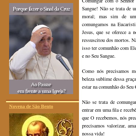
Comungar com o Senhor 
Sangue! Não se trata de u
moral; mas sim de uma
comungamos na Eucaristi
Jesus, que se oferece a 
ressuscitou dos mortos. Nã
isso ter comunhão com El
e no Seu Sangue.
Como nós precisamos mer
beleza sublime dessa graç
estar na comunhão do Seu 
Não se trata de comungar
Novena de São Bento
entrar em uma fila e rece
que O recebemos, nós pre
precisamos valorizar, ama
nossa vida!