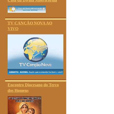
Casa da Divina Misericórdia
TV CANÇÃO NOVA AO
VIVO
Encontro Diocesano do Terço
dos Homens