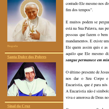
contudo Ele mesmo nos diss
fim dos tempos”.
E muitos podem se pergun
está na Sua Palavra, nas 
pessoas que fazem o bem 
mandamentos. E existe uma 
Ele quem assim quis e as 
Biografia
aquilo que Ele mesmo d
Santa Dulce dos Pobres
sangue permanece em mim
O último presente de Jesus
nos dar o Seu Corpo e
Eucaristia, que é para nó
A Eucaristia não é símbolo,
viva e amorosa de Deus no
Sinal da Cruz