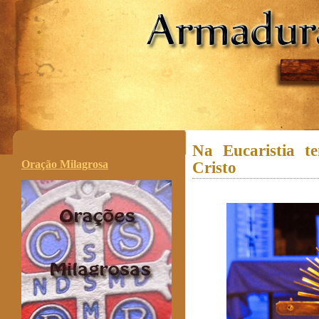
.
Na Eucaristia t
Oração Milagrosa
Cristo