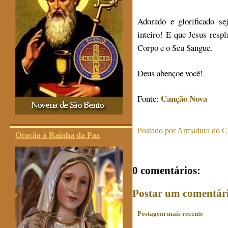
Adorado e glorificado s
inteiro! E que Jesus res
Corpo e o Seu Sangue.
Deus abençoe você!
Canção Nova
Fonte:
Postado por
Armadura do Cr
Oração à Rainha da Paz
0 comentários:
Postar um comentár
Postagem mais recente