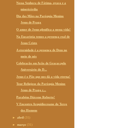
Nossa Senhora de Fátima, graça e a
misericórdia
Dia das Mães na Paróquia Menino
Jesus de Praga
O amor de Jesus plenifica a nossa vida!
Na Eucaristia temos a presença real de
Jesus Cristo
A eternidade é a presença de Deus no
meio de nós
Celebração em Ação de Graças pelo
Aniversário do D...
Jesus é o Pão que nos dá a vida eterna!
Tour Religioso da Paróquia Menino
Jesus de Praga c...
Parabéns Diácono Roberto!
V Encontro Arquidiocesano do Terço
dos Homens
►
abril
(31)
►
março
(31)