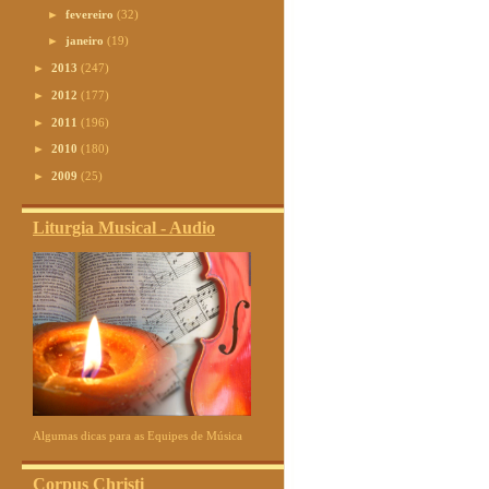
►
fevereiro
(32)
►
janeiro
(19)
►
2013
(247)
►
2012
(177)
►
2011
(196)
►
2010
(180)
►
2009
(25)
Liturgia Musical - Audio
Algumas dicas para as Equipes de Música
Corpus Christi