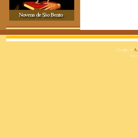
Dise�o de
A.
Spon