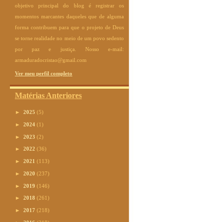
objetivo principal do blog é registrar os
momentos marcantes daqueles que de alguma
forma contribuem para que o projeto de Deus
se torne realidade no meio de um povo sedento
por paz e justiça. Nosso e-mail:
armaduradocristao@gmail.com
Ver meu perfil completo
Matérias Anteriores
►
2025
(5)
►
2024
(1)
►
2023
(2)
►
2022
(36)
►
2021
(113)
►
2020
(237)
►
2019
(146)
►
2018
(261)
►
2017
(218)