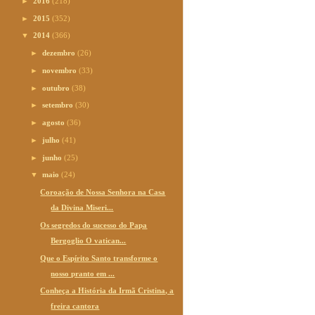
►
2016
(218)
►
2015
(352)
▼
2014
(366)
►
dezembro
(26)
►
novembro
(33)
►
outubro
(38)
►
setembro
(30)
►
agosto
(36)
►
julho
(41)
►
junho
(25)
▼
maio
(24)
Coroação de Nossa Senhora na Casa
da Divina Miseri...
Os segredos do sucesso do Papa
Bergoglio O vatican...
Que o Espírito Santo transforme o
nosso pranto em ...
Conheça a História da Irmã Cristina, a
freira cantora