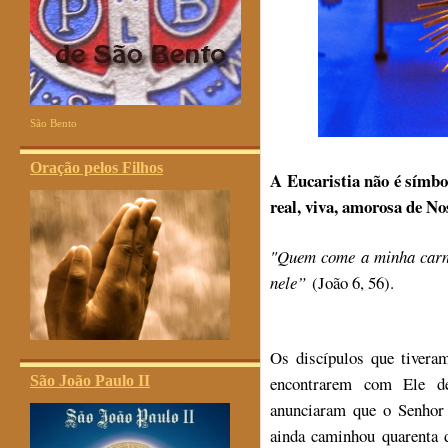
São Bento
Oração pelos Filhos
A Eucaristia não é símbo
real, viva, amorosa de N
"Quem come a minha carn
nele”
(João 6, 56).
Os discípulos que tivera
São João Paulo II
encontrarem com Ele de
anunciaram que o Senhor 
ainda caminhou quarenta d