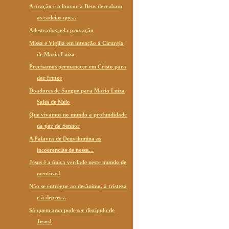
A oração e o louvor a Deus derrubam
as cadeias que...
Adestrados pela provação
Missa e Vigília em intenção à Cirurgia
de Maria Luiza
Precisamos permanecer em Cristo para
dar frutos
Doadores de Sangue para Maria Luiza
Sales de Melo
Que vivamos no mundo a profundidade
da paz do Senhor
A Palavra de Deus ilumina as
incoerências de nossa...
Jesus é a única verdade neste mundo de
mentiras!
Não se entregue ao desânimo, à tristeza
e à depres...
Só quem ama pode ser discípulo de
Jesus!