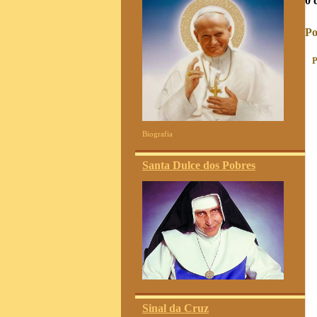
0 
Po
P
Biografia
Santa Dulce dos Pobres
Sinal da Cruz