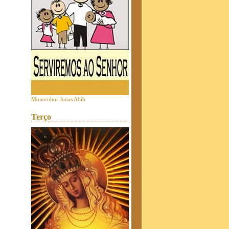
Monsenhor Jonas Abib
Terço