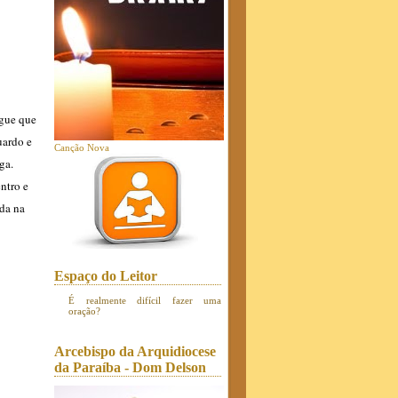
ngue que
uardo e
Canção Nova
ga.
ntro e
ada na
Espaço do Leitor
É realmente difícil fazer uma
oração?
Arcebispo da Arquidiocese
da Paraíba - Dom Delson