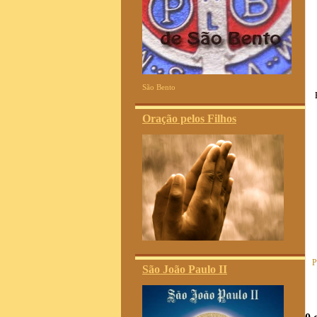
São Bento
Oração pelos Filhos
P
São João Paulo II