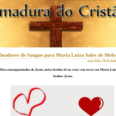
Doadores de Sangue para Maria Luiza Sales de Melo
terça-feira, 20 de mai
ãos ensanguentadas de Jesus, mãos feridas lá na cruz vem tocar em Maria Lu
Senhor Jesus.