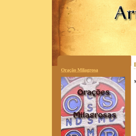
.
Oração Milagrosa
M