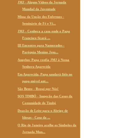
JMJ - Alguns Vídeos da Jornada
Mundial da Juventude
Missa da Unção dos Enfermos -
Seminário de Fé e Vi...
JMJ - Conheça a casa onde o Papa
Francisco ficará ...
III Encontro para Namorados -
Paróquia Menino Jesu...
Angelus: Papa confia JMJ à Nossa
Senhora Aparecida
Em Aparecida, Papa saudará fiéis no
papa-móvel ant...
São Bento - Rogai por Nós!
SOS TIMBÓ - Inspeção das Casas da
Comunidade do Timbó
Doação de Leite para o Abrigo de
Idosas - Casa da ...
O Rio de Janeiro acolhe os Símbolos da
Jornada Mun...