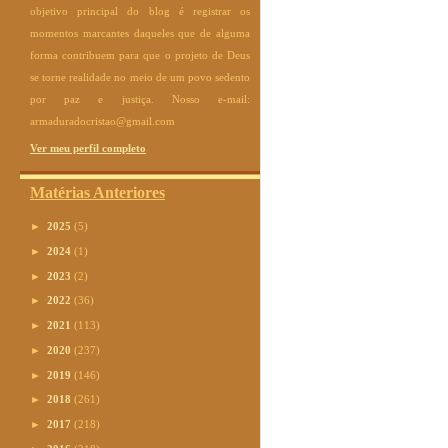
objetivo principal do blog é registrar os
momentos marcantes daqueles que de alguma
forma contribuem para que o projeto de Deus
se torne realidade no meio de um povo sedento
por paz e justiça. Nosso e-mail:
armaduradocristao@gmail.com
Ver meu perfil completo
Matérias Anteriores
►
2025
(5)
►
2024
(1)
►
2023
(2)
►
2022
(36)
►
2021
(113)
►
2020
(237)
►
2019
(146)
►
2018
(261)
►
2017
(218)