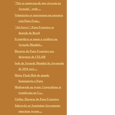
"Não se esqueçam do que viveram na
Jornada", pede ...
Voluntários se emocionam em encontro
com Papa Fran...
"Até breve": Papa Francisco se
despede do Brasil
Evangélicos se unem a católicos na
Jornada Mundial...
Discurso do Papa Francisco aos
dirigentes do CELAM
Sede da Jornada Mundial da Juventude
de 2016 será ...
Maior Flash Mob do mundo
homenageia o Papa
Madrugada na praia: Copacabana se
transforma no Ca...
Vigília: Discurso do Papa Francisco
Adoração ao Santíssimo Sacramento
emociona jovens ...