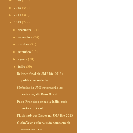
►
2016
(218)
►
2015
(352)
►
2014
(366)
▼
2013
(247)
►
dezembro
(21)
►
novembro
(26)
►
outubro
(21)
►
setembro
(19)
►
agosto
(20)
▼
julho
(39)
Balanço final da JMJ Rio 2013:
público recorde de ...
Símbolos da JMJ retornarão ao
Vaticano, diz Dom Orani
Papa Francisco chega à Itália após
visita ao Brasil
Flash mob dos Bispos na JMJ Rio 2013
GloboNews exibe versão completa da
entrevista com ...