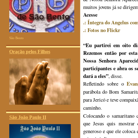
muitos jovens já se dirige
Acesse
.: Íntegra do Angelus co
.: Fotos no Flickr
São Bento
“Eu partirei em oito di
Oração pelos Filhos
Rezemos então por esta
Nossa Senhora Aparecid
participantes e abra os 
dará a eles”
, disse.
Evan
Refletindo sobre o
parábola do Bom Samarita
para Jericó e teve compai
caminho.
Colocando o samaritano c
São João Paulo II
que Jesus quis mostrar 
generoso e que ele coloca