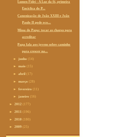
Lumen Fidei - A Luz da fé, primeira
Encíclica do P...
Canonização de João XXIII e João
Paulo II pode oco...
Missa do Papa: tocar as chagas para
acreditar
Papa fala aos jovens sobre caminho
para crescer na...
►
junho
(14)
►
maio
(15)
►
abril
(17)
►
março
(28)
►
fevereiro
(11)
►
janeiro
(16)
►
2012
(177)
►
2011
(196)
►
2010
(180)
►
2009
(25)