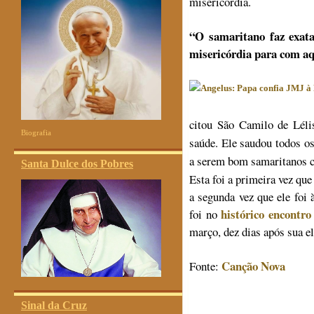
misericórdia.
“O samaritano faz exata
misericórdia para com aq
citou São Camilo de Lélis
Biografia
saúde. Ele saudou todos os 
a serem bom samaritanos 
Santa Dulce dos Pobres
Esta foi a primeira vez qu
a segunda vez que ele foi
histórico encontr
foi no
março, dez dias após sua 
Canção Nova
Fonte:
Sinal da Cruz