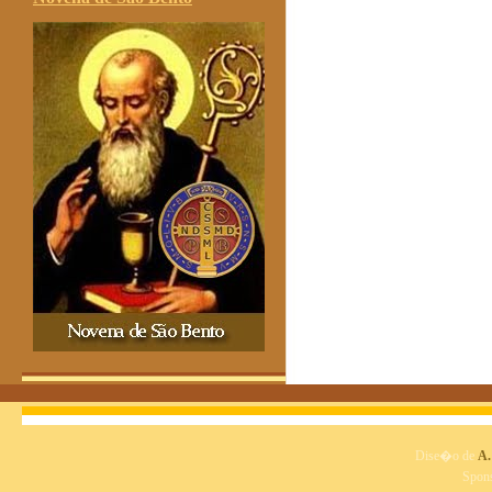
Dise�o de
A.
Spon