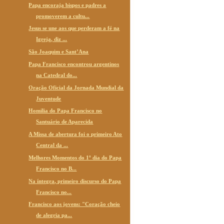
Papa encoraja bispos e padres a
promoverem a cultu...
Jesus se une aos que perderam a fé na
Igreja, diz ...
São Joaquim e Sant’Ana
Papa Francisco encontrou argentinos
na Catedral do...
Oração Oficial da Jornada Mundial da
Juventude
Homilia do Papa Francisco no
Santuário de Aparecida
A Missa de abertura foi o primeiro Ato
Central da ...
Melhores Momentos do 1º dia do Papa
Francisco no B...
Na íntegra, primeiro discurso do Papa
Francisco no...
Francisco aos jovens: "Coração cheio
de alegria pa...