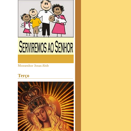
Monsenhor Jonas Abib
Terço