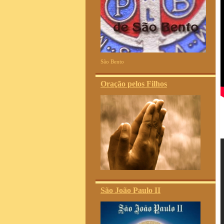
São Bento
Oração pelos Filhos
São João Paulo II