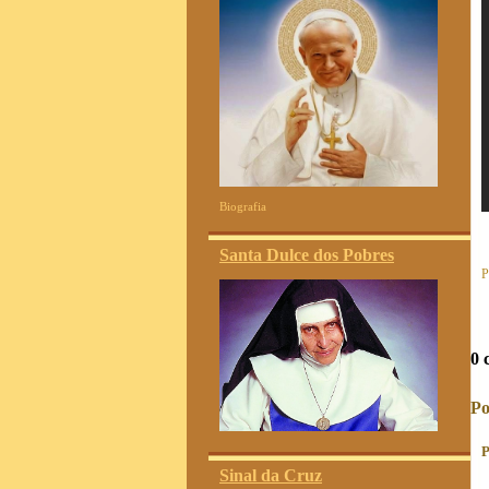
Biografia
Santa Dulce dos Pobres
P
0 
Po
P
Sinal da Cruz