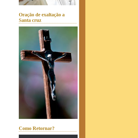
Oração de exaltação a
Santa cruz
Como Retornar?