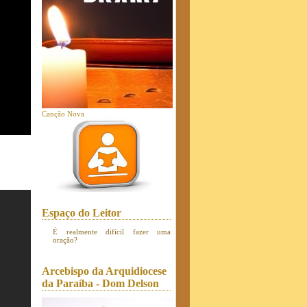
Canção Nova
Espaço do Leitor
É realmente difícil fazer uma
oração?
Arcebispo da Arquidiocese
da Paraíba - Dom Delson