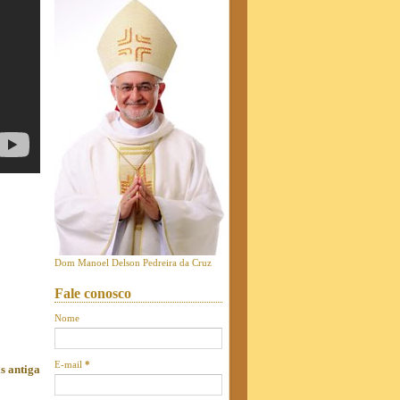
Dom Manoel Delson Pedreira da Cruz
Fale conosco
Nome
E-mail
*
s antiga