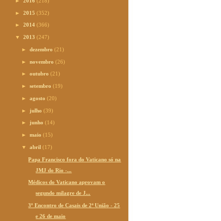
►
2016
(218)
►
2015
(352)
►
2014
(366)
▼
2013
(247)
►
dezembro
(21)
►
novembro
(26)
►
outubro
(21)
►
setembro
(19)
►
agosto
(20)
►
julho
(39)
►
junho
(14)
►
maio
(15)
▼
abril
(17)
Papa Francisco fora do Vaticano só na
JMJ do Rio -...
Médicos do Vaticano aprovam o
segundo milagre de J...
3º Encontro de Casais de 2ª União - 25
e 26 de maio