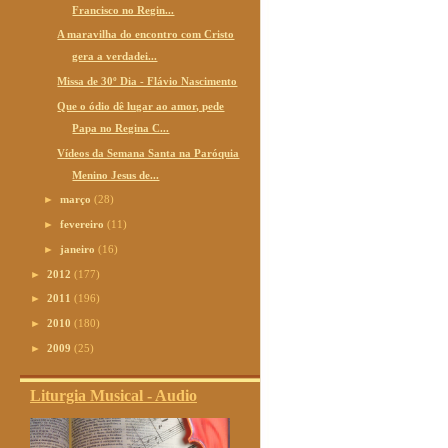
Francisco no Regin...
A maravilha do encontro com Cristo
gera a verdadei...
Missa de 30º Dia - Flávio Nascimento
Que o ódio dê lugar ao amor, pede
Papa no Regina C...
Vídeos da Semana Santa na Paróquia
Menino Jesus de...
►
março
(28)
►
fevereiro
(11)
►
janeiro
(16)
►
2012
(177)
►
2011
(196)
►
2010
(180)
►
2009
(25)
Liturgia Musical - Audio