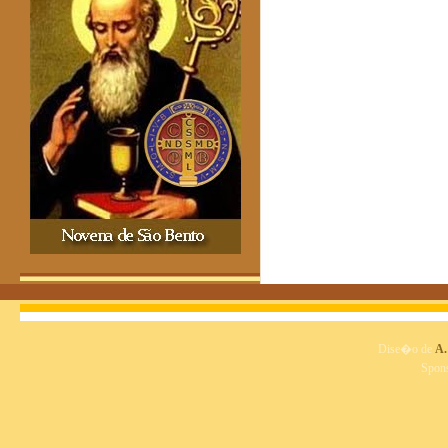
Dise�o de
A.
Spon