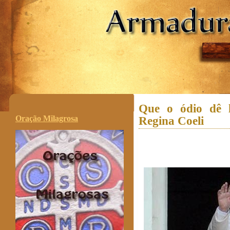
.
Que o ódio dê 
Oração Milagrosa
Regina Coeli