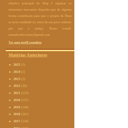
objetivo principal do blog é registrar os
momentos marcantes daqueles que de alguma
forma contribuem para que o projeto de Deus
se torne realidade no meio de um povo sedento
por paz e justiça. Nosso e-mail:
armaduradocristao@gmail.com
Ver meu perfil completo
Matérias Anteriores
►
2025
(5)
►
2024
(1)
►
2023
(2)
►
2022
(36)
►
2021
(113)
►
2020
(237)
►
2019
(146)
►
2018
(261)
►
2017
(218)