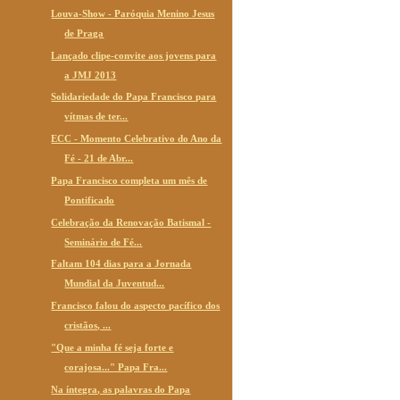
Louva-Show - Paróquia Menino Jesus
de Praga
Lançado clipe-convite aos jovens para
a JMJ 2013
Solidariedade do Papa Francisco para
vítmas de ter...
ECC - Momento Celebrativo do Ano da
Fé - 21 de Abr...
Papa Francisco completa um mês de
Pontificado
Celebração da Renovação Batismal -
Seminário de Fé...
Faltam 104 dias para a Jornada
Mundial da Juventud...
Francisco falou do aspecto pacífico dos
cristãos, ...
"Que a minha fé seja forte e
corajosa..." Papa Fra...
Na íntegra, as palavras do Papa