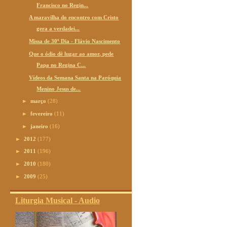
Francisco no Regin...
A maravilha do encontro com Cristo
gera a verdadei...
Missa de 30º Dia - Flávio Nascimento
Que o ódio dê lugar ao amor, pede
Papa no Regina C...
Vídeos da Semana Santa na Paróquia
Menino Jesus de...
►
março
(28)
►
fevereiro
(11)
►
janeiro
(16)
►
2012
(177)
►
2011
(196)
►
2010
(180)
►
2009
(25)
Liturgia Musical - Audio