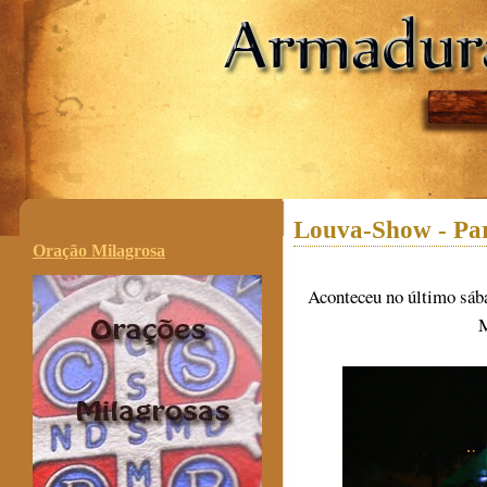
.
Louva-Show - Par
Oração Milagrosa
Aconteceu no último sába
M