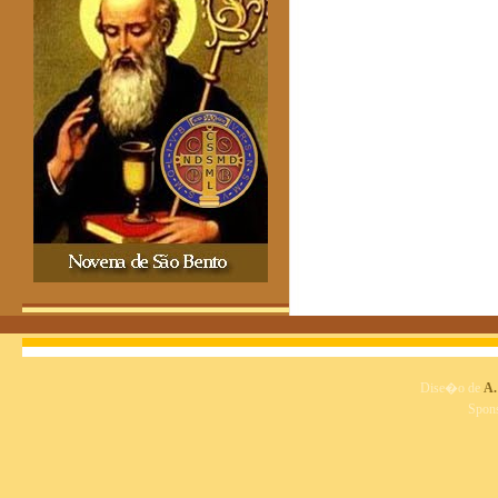
Dise�o de
A.
Spon