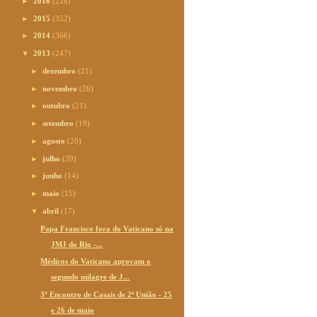
►
2016
(218)
►
2015
(352)
►
2014
(366)
▼
2013
(247)
►
dezembro
(21)
►
novembro
(26)
►
outubro
(21)
►
setembro
(19)
►
agosto
(20)
►
julho
(39)
►
junho
(14)
►
maio
(15)
▼
abril
(17)
Papa Francisco fora do Vaticano só na
JMJ do Rio -...
Médicos do Vaticano aprovam o
segundo milagre de J...
3º Encontro de Casais de 2ª União - 25
e 26 de maio