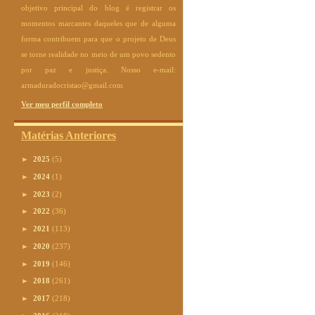
objetivo principal do blog é registrar os
momentos marcantes daqueles que de alguma
forma contribuem para que o projeto de Deus
se torne realidade no meio de um povo sedento
por paz e justiça. Nosso e-mail:
armaduradocristao@gmail.com
Ver meu perfil completo
Matérias Anteriores
►
2025
(5)
►
2024
(1)
►
2023
(2)
►
2022
(36)
►
2021
(113)
►
2020
(237)
►
2019
(146)
►
2018
(261)
►
2017
(218)