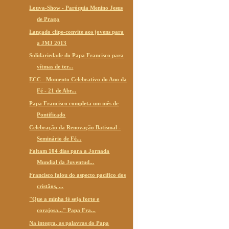
Louva-Show - Paróquia Menino Jesus
de Praga
Lançado clipe-convite aos jovens para
a JMJ 2013
Solidariedade do Papa Francisco para
vítmas de ter...
ECC - Momento Celebrativo do Ano da
Fé - 21 de Abr...
Papa Francisco completa um mês de
Pontificado
Celebração da Renovação Batismal -
Seminário de Fé...
Faltam 104 dias para a Jornada
Mundial da Juventud...
Francisco falou do aspecto pacífico dos
cristãos, ...
"Que a minha fé seja forte e
corajosa..." Papa Fra...
Na íntegra, as palavras do Papa