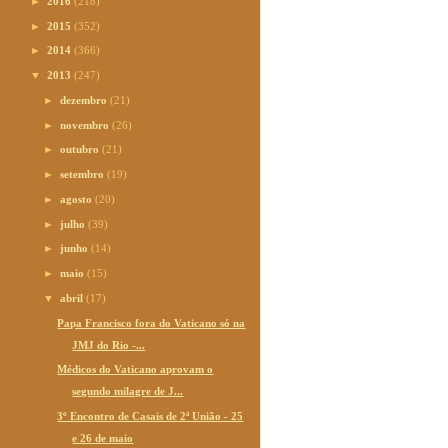
►
2016
(218)
►
2015
(352)
►
2014
(366)
▼
2013
(247)
►
dezembro
(21)
►
novembro
(26)
►
outubro
(21)
►
setembro
(19)
►
agosto
(20)
►
julho
(39)
►
junho
(14)
►
maio
(15)
▼
abril
(17)
Papa Francisco fora do Vaticano só na
JMJ do Rio -...
Médicos do Vaticano aprovam o
segundo milagre de J...
3º Encontro de Casais de 2ª União - 25
e 26 de maio