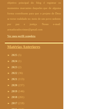
objetivo principal do blog é registrar os
momentos marcantes daqueles que de alguma
forma contribuem para que o projeto de Deus
se torne realidade no meio de um povo sedento
por paz e justiça. Nosso e-mail:
armaduradocristao@gmail.com
Ver meu perfil completo
Matérias Anteriores
►
2025
(5)
►
2024
(1)
►
2023
(2)
►
2022
(36)
►
2021
(113)
►
2020
(237)
►
2019
(146)
►
2018
(261)
►
2017
(218)