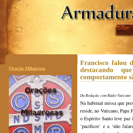
.
Francisco falou d
Oração Milagrosa
destacando qu
comportamento sã
Da Redação, com Rádio Vaticano
Na habitual missa que pre
reside, no Vaticano, Papa F
o Espírito Santo leve paz 
‘pacíficos’ e a ‘não fala