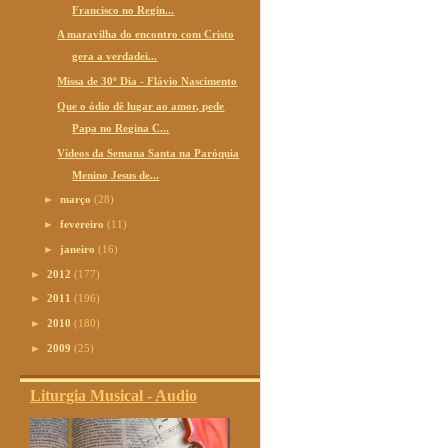
Francisco no Regin...
A maravilha do encontro com Cristo
gera a verdadei...
Missa de 30º Dia - Flávio Nascimento
Que o ódio dê lugar ao amor, pede
Papa no Regina C...
Vídeos da Semana Santa na Paróquia
Menino Jesus de...
►
março
(28)
►
fevereiro
(11)
►
janeiro
(16)
►
2012
(177)
►
2011
(196)
►
2010
(180)
►
2009
(25)
Liturgia Musical - Audio