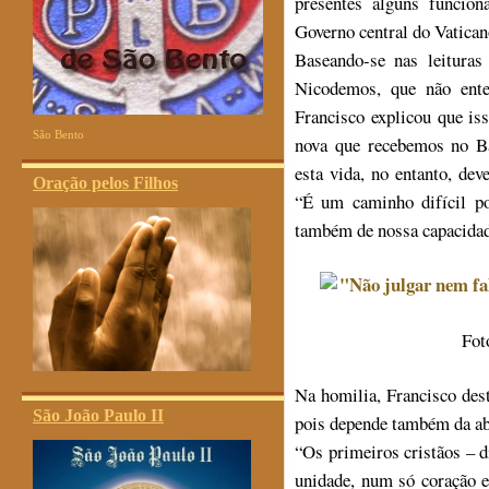
presentes alguns funcio
Governo central do Vatican
Baseando-se nas leituras
Nicodemos, que não ent
Francisco explicou que iss
São Bento
nova que recebemos no Ba
esta vida, no entanto, de
Oração pelos Filhos
“É um caminho difícil po
também de nossa capacidad
Foto
Na homilia, Francisco dest
São João Paulo II
pois depende também da ab
“Os primeiros cristãos – 
unidade, num só coração 