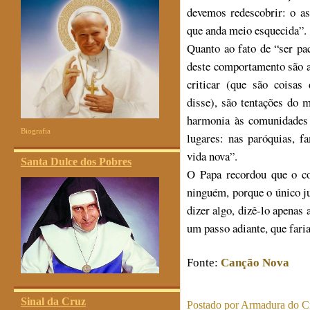
devemos redescobrir: o a
que anda meio esquecida”.
Quanto ao fato de “ser pa
deste comportamento são as
criticar (que são coisa
disse), são tentações do 
harmonia às comunidades 
Biografia
lugares: nas paróquias, f
vida nova”.
Santa Dulce dos Pobres
O Papa recordou que o co
ninguém, porque o único ju
dizer algo, dizê-lo apenas 
um passo adiante, que fari
Fonte:
Canção Nova
Sinal da Cruz
Postado por
Armadura do Cr