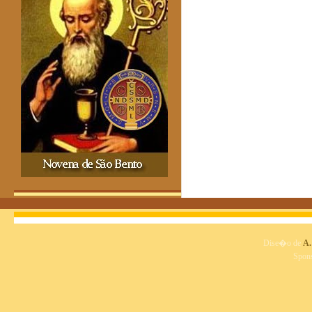
Dise�o de
A.
Spon