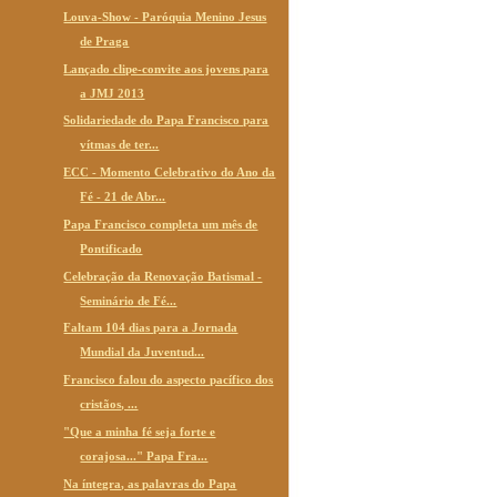
Louva-Show - Paróquia Menino Jesus
de Praga
Lançado clipe-convite aos jovens para
a JMJ 2013
Solidariedade do Papa Francisco para
vítmas de ter...
ECC - Momento Celebrativo do Ano da
Fé - 21 de Abr...
Papa Francisco completa um mês de
Pontificado
Celebração da Renovação Batismal -
Seminário de Fé...
Faltam 104 dias para a Jornada
Mundial da Juventud...
Francisco falou do aspecto pacífico dos
cristãos, ...
"Que a minha fé seja forte e
corajosa..." Papa Fra...
Na íntegra, as palavras do Papa