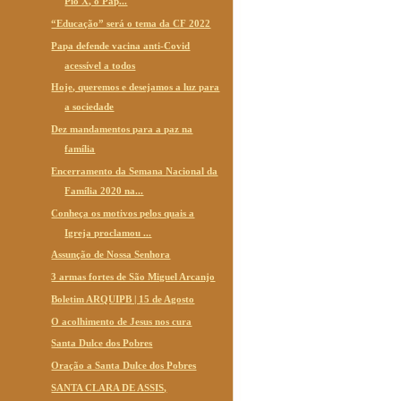
Pio X, o Pap...
“Educação” será o tema da CF 2022
Papa defende vacina anti-Covid
acessível a todos
Hoje, queremos e desejamos a luz para
a sociedade
Dez mandamentos para a paz na
família
Encerramento da Semana Nacional da
Família 2020 na...
Conheça os motivos pelos quais a
Igreja proclamou ...
Assunção de Nossa Senhora
3 armas fortes de São Miguel Arcanjo
Boletim ARQUIPB | 15 de Agosto
O acolhimento de Jesus nos cura
Santa Dulce dos Pobres
Oração a Santa Dulce dos Pobres
SANTA CLARA DE ASSIS,