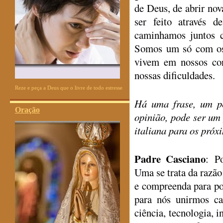
de Deus, de abrir nova
ser feito através 
caminhamos juntos c
Somos um só com os 
vivem em nossos con
nossas dificuldades.
Reze e peça a Deus que o livre de todo estresse
Há uma frase, um p
Oração
opinião, pode ser um
italiana para os próx
Padre Casciano
: Po
Uma se trata da razão
e compreenda para pod
para nós unirmos ca
ciência, tecnologia, i