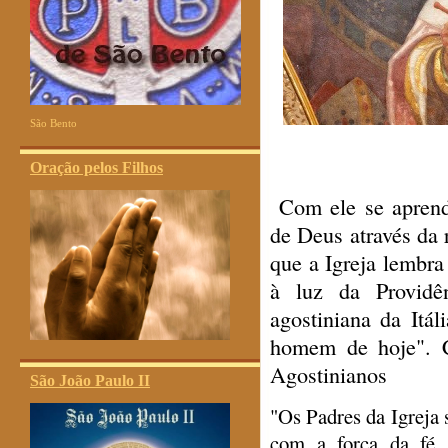
São Bento
Oração pelos Filhos
Com ele se aprend
de Deus através da 
que a Igreja lembra
à luz da Providê
agostiniana da Itál
homem de hoje". C
Agostinianos
São João Paulo II
"Os Padres da Igreja 
com a força da fé,