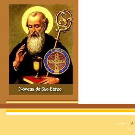
Dise�o de
A.
Spon