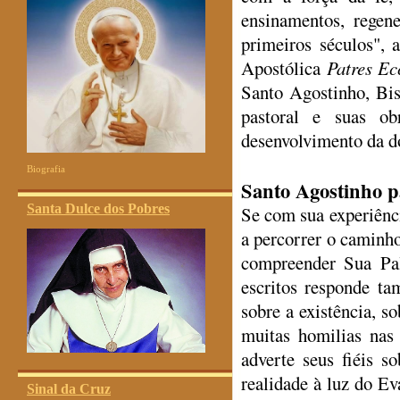
ensinamentos, regen
primeiros séculos", 
Apostólica
Patres Ec
Santo Agostinho, Bi
pastoral e suas ob
desenvolvimento da do
Biografia
Santo Agostinho p
Santa Dulce dos Pobres
Se com sua experiênci
a percorrer o caminho
compreender Sua Pal
escritos responde t
sobre a existência, s
muitas homilias nas
adverte seus fiéis s
realidade à luz do Ev
Sinal da Cruz