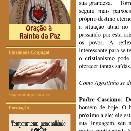
sua grandeza. Torno
seguiu mais paixões
próprio destino eterno
a situação atual no
passando por esta cri
os povos. A refle
interessante para se 
Fidelidade Conjugal
o cristianismo pode
oferecer tantas saídas
Como Agostinho se di
Simplicidade da partilha a dois
Padre Casciano
: D
homem de hoje. O h
Formação
próximo a ele; ele es
sua linguagem, seu 
muito, muito atual. A