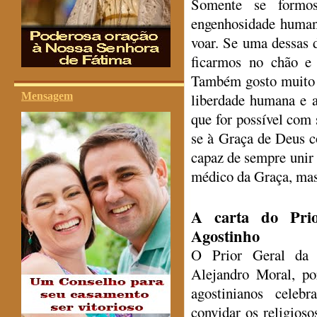
Somente se formos
engenhosidade human
voar. Se uma dessas d
ficarmos no chão e 
Também gosto muito d
Mensagem
liberdade humana e a
que for possível com 
se à Graça de Deus c
capaz de sempre unir s
médico da Graça, mas
A carta do Pri
Agostinho
O Prior Geral da 
Alejandro Moral, po
agostinianos celeb
convidar os religio