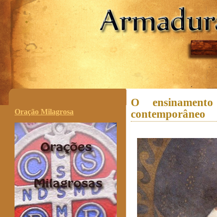
.
O ensinament
Oração Milagrosa
contemporâneo