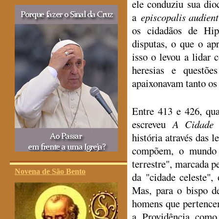
ele conduziu sua dioc
a
episcopalis audient
os cidadãos de Hi
disputas, o que o a
isso o levou a lidar
heresias e questõe
apaixonavam tanto os 
Entre 413 e 426, qu
escreveu
A Cidade 
história através das l
compõem, o mundo é
terrestre", marcada 
Novena de São Bento
da "cidade celeste"
Mas, para o bispo d
homens que pertence
a Providência como