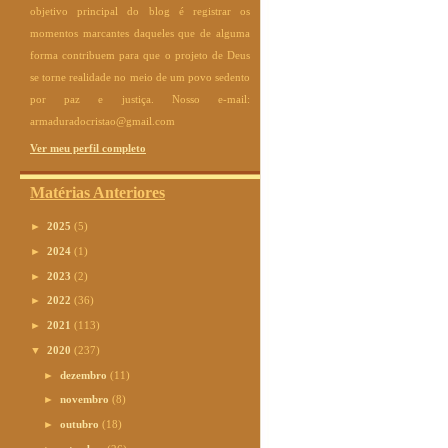
objetivo principal do blog é registrar os
momentos marcantes daqueles que de alguma
forma contribuem para que o projeto de Deus
se torne realidade no meio de um povo sedento
por paz e justiça. Nosso e-mail:
armaduradocristao@gmail.com
Ver meu perfil completo
Matérias Anteriores
►
2025
(5)
►
2024
(1)
►
2023
(2)
►
2022
(36)
►
2021
(113)
▼
2020
(237)
►
dezembro
(11)
►
novembro
(8)
►
outubro
(18)