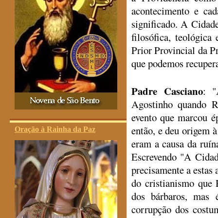
acontecimento e cad
significado. A Cidad
filosófica, teológica
Prior Provincial da Pr
que podemos recuperar
Padre Casciano
: "
Agostinho quando R
evento que marcou ép
então, e deu origem à
Oração à Rainha da Paz
eram a causa da ruín
Escrevendo "A Cidad
precisamente a estas 
do cristianismo que
dos bárbaros, mas 
corrupção dos costu