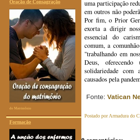
uma participação red
Oração de Consagração
em outros não poderã
Por fim, o Prior Ge
exorta a dirigir no
essencial do cari
comum, a comunhão c
"trabalhando em nos
Deus, oferecendo 
solidariedade com 
causados pela pandem
Fonte:
Vatican N
do Matrimônio
Postado por
Armadura do Cr
Formação