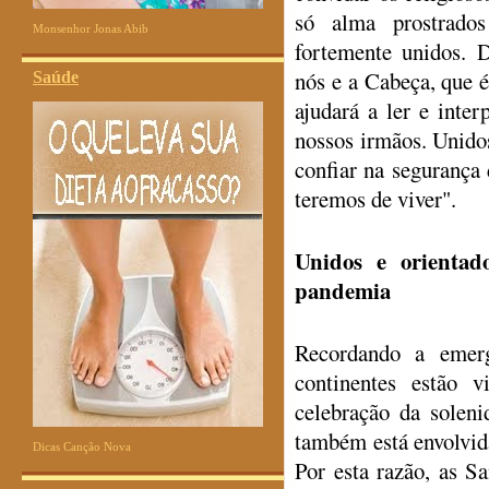
só alma prostrado
Monsenhor Jonas Abib
fortemente unidos.
nós e a Cabeça, que é
Saúde
ajudará a ler e inter
nossos irmãos. Unid
confiar na segurança 
teremos de viver".
Unidos e orienta
pandemia
Recordando a emerg
continentes estão 
celebração da solen
também está envolvid
Dicas Canção Nova
Por esta razão, as Sa