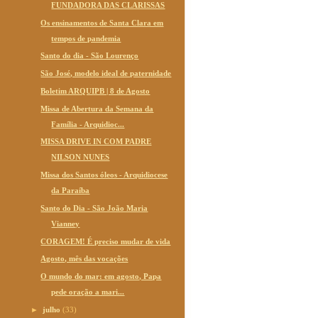
FUNDADORA DAS CLARISSAS
Os ensinamentos de Santa Clara em
tempos de pandemia
Santo do dia - São Lourenço
São José, modelo ideal de paternidade
Boletim ARQUIPB | 8 de Agosto
Missa de Abertura da Semana da
Família - Arquidioc...
MISSA DRIVE IN COM PADRE
NILSON NUNES
Missa dos Santos óleos - Arquidiocese
da Paraíba
Santo do Dia - São João Maria
Vianney
CORAGEM! É preciso mudar de vida
Agosto, mês das vocações
O mundo do mar: em agosto, Papa
pede oração a mari...
►
julho
(33)