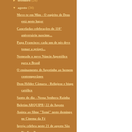
►
setembro
(26)
▼
agosto
(34)
Move-te em Mim - O espírito de Deus
está neste lugar
Canceladas celebrações do 110°
aniversário nascime...
Papa Francisco: cada um de nós deve
tomar a própri...
Nomeado o novo Núncio Apostólico
para o Brasil
O ensinamento de Agostinho ao homem
contemporâneo
Dom Hélder Câmara - Religioso e bispo
católico
Santo do dia - Nossa Senhora Rainha
Boletim ARQUIPB | 22 de Agosto
Assista ao filme "Tomé" neste domingo
no Cinema da Fé
Igreja celebra neste 21 de agosto São