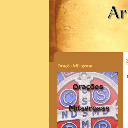
.
Oração Milagrosa
N