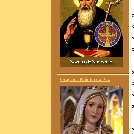
S
S
S
S
S
Oração à Rainha da Paz
S
S
S
S