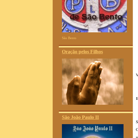
São Bento
Oração pelos Filhos
V
1
São João Paulo II
S
O
m