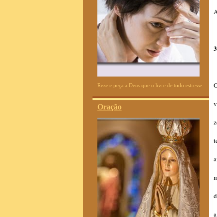
3
O
Reze e peça a Deus que o livre de todo estresse
v
Oração
z
t
a
m
d
a