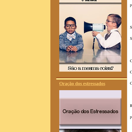
p
S
S
C
C
C
Oração dos estressados
R
p