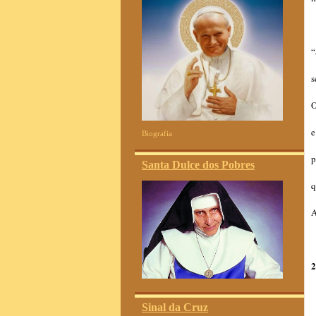
“
s
O
e
Biografia
p
Santa Dulce dos Pobres
q
2
Sinal da Cruz