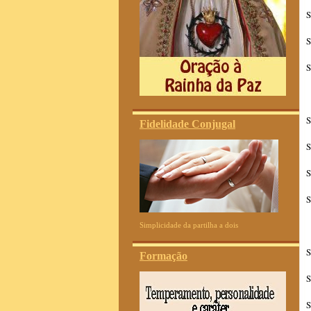
S
S
S
S
Fidelidade Conjugal
S
S
S
Simplicidade da partilha a dois
S
Formação
S
S