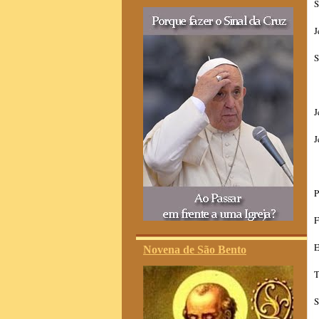
S
J
S
J
J
P
F
E
Novena de São Bento
T
S