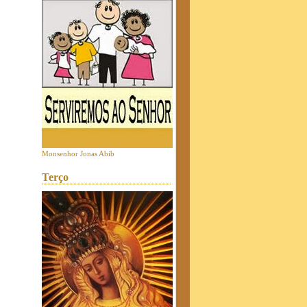
Monsenhor Jonas Abib
Terço