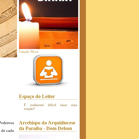
Canção Nova
Espaço do Leitor
É realmente difícil fazer uma
oração?
Poderosa
Arcebispo da Arquidiocese
da Paraíba - Dom Delson
s de cada