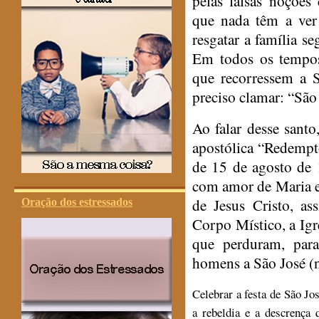
pelas falsas noções 
que nada têm a ver
resgatar a família s
Em todos os tempos 
que recorressem a 
preciso clamar: “São 
Ao falar desse sant
apostólica “
Redempto
de 15 de agosto de
com amor de Maria 
de Jesus Cristo, a
Oração dos estressados
Corpo Místico, a Igr
que perduram, par
homens a São José (n
Celebrar a festa de São Jos
a rebeldia e a descrença 