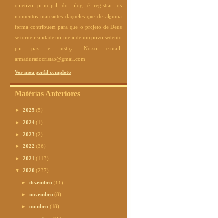
objetivo principal do blog é registrar os
momentos marcantes daqueles que de alguma
forma contribuem para que o projeto de Deus
se torne realidade no meio de um povo sedento
por paz e justiça. Nosso e-mail:
armaduradocristao@gmail.com
Ver meu perfil completo
Matérias Anteriores
►
2025
(5)
►
2024
(1)
►
2023
(2)
►
2022
(36)
►
2021
(113)
▼
2020
(237)
►
dezembro
(11)
►
novembro
(8)
►
outubro
(18)