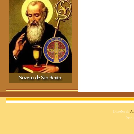
Dise�o de
A.
Spon