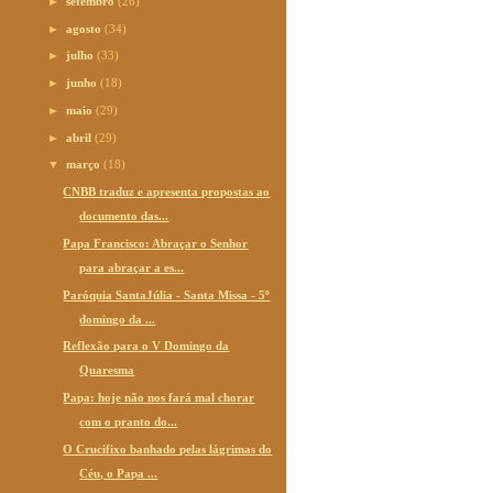
►
setembro
(26)
►
agosto
(34)
►
julho
(33)
►
junho
(18)
►
maio
(29)
►
abril
(29)
▼
março
(18)
CNBB traduz e apresenta propostas ao
documento das...
Papa Francisco: Abraçar o Senhor
para abraçar a es...
Paróquia SantaJúlia - Santa Missa - 5º
domingo da ...
Reflexão para o V Domingo da
Quaresma
Papa: hoje não nos fará mal chorar
com o pranto do...
O Crucifixo banhado pelas lágrimas do
Céu, o Papa ...