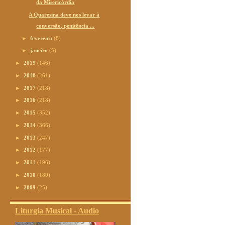
da Misericórdia
A Quaresma deve nos levar à
conversão, penitência ...
►
fevereiro
(8)
►
janeiro
(5)
►
2019
(146)
►
2018
(261)
►
2017
(218)
►
2016
(218)
►
2015
(352)
►
2014
(366)
►
2013
(247)
►
2012
(177)
►
2011
(196)
►
2010
(180)
►
2009
(25)
Liturgia Musical - Audio