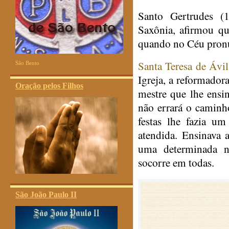
Santo Gertrudes (
Saxônia, afirmou qu
quando no Céu pron
Santa Teresa de Ávil
São Bento
Igreja, a reformado
Oração pelos Filhos
mestre que lhe ensi
não errará o caminh
festas lhe fazia u
atendida. Ensinava 
uma determinada n
socorre em todas.
São João Paulo II