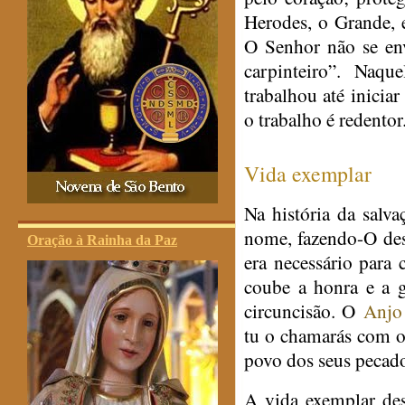
Herodes, o Grande, 
O Senhor não se en
carpinteiro”. Naqu
trabalhou até inicia
o trabalho é redentor
Vida exemplar
Na história da salv
nome, fazendo-O de
Oração à Rainha da Paz
era necessário para
coube a honra e a 
circuncisão. O
Anjo
tu o chamarás com o 
povo dos seus pecado
A vida exemplar des