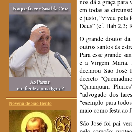
nos dá a graça para v
em todas as circuns
e justo, “viveu pela 
Deus” (cf. Hab 2,3; 
O grande doutor da 
outros santos às estr
Para esse grande san
e a Virgem Maria. 
declarou São José 
decreto “
Quemadmo
“
Quanquam Pluries
“advogado dos lares
“exemplo para todos 
Novena de São Bento
maio como festa ao J
São José foi pai ver
pelo coração; prote