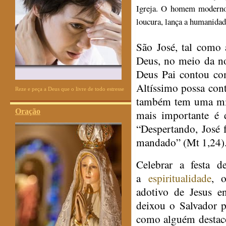
Igreja. O homem moderno q
loucura, lança a humanidad
São José, tal como
Deus, no meio da no
Deus Pai contou co
Altíssimo possa co
Reze e peça a Deus que o livre de todo estresse
também tem uma mis
Oração
mais importante é 
“Despertando, José 
mandado” (Mt 1,24)
Celebrar a festa d
a
espiritualidade
, o
adotivo de Jesus e
deixou o Salvador 
como alguém destaco