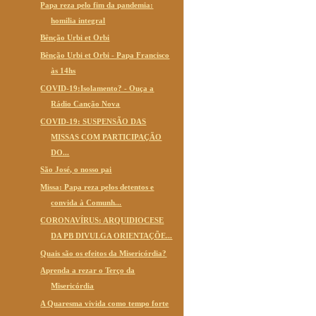
Papa reza pelo fim da pandemia:
homilia integral
Bênção Urbi et Orbi
Bênção Urbi et Orbi - Papa Francisco
às 14hs
COVID-19:Isolamento? - Ouça a
Rádio Canção Nova
COVID-19: SUSPENSÃO DAS
MISSAS COM PARTICIPAÇÃO
DO...
São José, o nosso pai
Missa: Papa reza pelos detentos e
convida à Comunh...
CORONAVÍRUS: ARQUIDIOCESE
DA PB DIVULGA ORIENTAÇÕE...
Quais são os efeitos da Misericórdia?
Aprenda a rezar o Terço da
Misericórdia
A Quaresma vivida como tempo forte