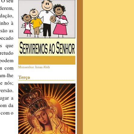
? O seu
derem,
dação,
inho à
 são as
 pecado
as que
retudo
 podem
im com
Monsenhor Jonas Abib
ram-lhe
Terço
e nós;
versão.
ugar a
dom da
 com o