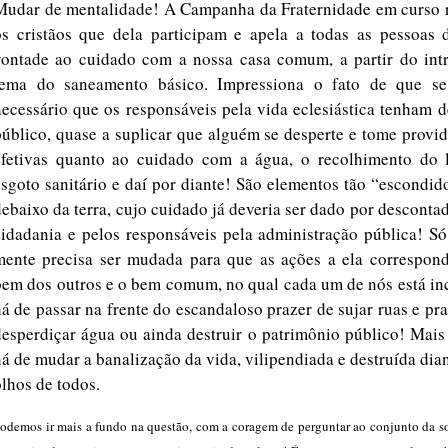
Mudar de mentalidade! A Campanha da Fraternidade em curso 
os cristãos que dela participam e apela a todas as pessoas 
vontade ao cuidado com a nossa casa comum, a partir do intr
tema do saneamento básico. Impressiona o fato de que se
necessário que os responsáveis pela vida eclesiástica tenham d
público, quase a suplicar que alguém se desperte e tome provi
efetivas quanto ao cuidado com a água, o recolhimento do l
esgoto sanitário e daí por diante! São elementos tão “escondid
debaixo da terra, cujo cuidado já deveria ser dado por desconta
cidadania e pelos responsáveis pela administração pública! S
mente precisa ser mudada para que as ações a ela correspon
bem dos outros e o bem comum, no qual cada um de nós está in
há de passar na frente do escandaloso prazer de sujar ruas e pr
desperdiçar água ou ainda destruir o patrimônio público! Mais
há de mudar a banalização da vida, vilipendiada e destruída dia
olhos de todos.
odemos ir mais a fundo na questão, com a coragem de perguntar ao conjunto da s