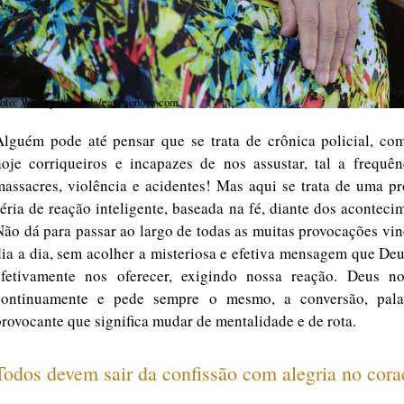
oto: Wesley Almeida/cancaonova.com
Alguém pode até pensar que se trata de crônica policial, com
hoje corriqueiros e incapazes de nos assustar, tal a frequên
massacres, violência e acidentes! Mas aqui se trata de uma p
séria de reação inteligente, baseada na fé, diante dos aconteci
Não dá para passar ao largo de todas as muitas provocações vi
dia a dia, sem acolher a misteriosa e efetiva mensagem que De
efetivamente nos oferecer, exigindo nossa reação. Deus no
continuamente e pede sempre o mesmo, a conversão, pala
provocante que significa mudar de mentalidade e de rota.
Todos devem sair da confissão com alegria no cor