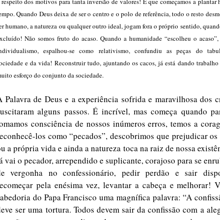
 respeito dos motivos para tanta inversão de valores! É que começamos a plantar
empo. Quando Deus deixa de ser o centro e o polo de referência, todo o resto des
er humano, a natureza ou qualquer outro ideal, jogam fora o próprio sentido, quan
xcluído! Não somos fruto do acaso. Quando a humanidade “escolheu o acaso”,
ndividualismo, espalhou-se como relativismo, confundiu as peças do tabu
ociedade e da vida! Reconstruir tudo, ajuntando os cacos, já está dando trabalho
uito esforço do conjunto da sociedade.
A Palavra de Deus e a experiência sofrida e maravilhosa dos c
suscitaram alguns passos. É incrível, mas começa quando pa
tomamos consciência de nossos inúmeros erros, temos a cora
reconhecê-los como “pecados”, descobrimos que prejudicar os 
u a própria vida e ainda a natureza toca na raiz de nossa existê
lá vai o pecador, arrependido e suplicante, corajoso para se enr
de vergonha no confessionário, pedir perdão e sair disp
recomeçar pela enésima vez, levantar a cabeça e melhorar! 
sabedoria do Papa Francisco uma magnífica palavra: “A confis
deve ser uma tortura. Todos devem sair da confissão com a ale