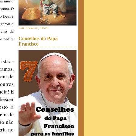
 há muito
morona. O
do Deus é
 gerou o
Leia Efésios 6, 10-20
leiro da
Conselhos do Papa
 e pedirá
Francisco
ristãos
ramos,
gem de
outros
ncia! E
ubescer
osto a
Vem da
são não
gria no