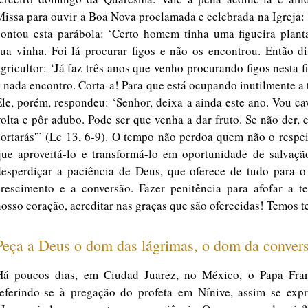
Missa para ouvir a Boa Nova proclamada e celebrada na Igreja:
contou esta parábola: ‘Certo homem tinha uma figueira plant
sua vinha. Foi lá procurar figos e não os encontrou. Então d
agricultor: ‘Já faz três anos que venho procurando figos nesta f
e nada encontro. Corta-a! Para que está ocupando inutilmente a 
Ele, porém, respondeu: ‘Senhor, deixa-a ainda este ano. Vou c
volta e pôr adubo. Pode ser que venha a dar fruto. Se não der, 
cortarás'” (Lc 13, 6-9). O tempo não perdoa quem não o respe
que aproveitá-lo e transformá-lo em oportunidade de salvaçã
desperdiçar a paciência de Deus, que oferece de tudo para o
crescimento e a conversão. Fazer penitência para afofar a te
nosso coração, acreditar nas graças que são oferecidas! Temos 
Peça a Deus o dom das lágrimas, o dom da conver
Há poucos dias, em Ciudad Juarez, no México, o Papa Fran
referindo-se à pregação do profeta em Nínive, assim se expr