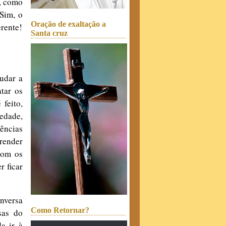
s, como
Sim, o
Oração de exaltação a
rente!
Santa cruz
mudar a
tar os
feito,
edade,
ências
prender
com os
r ficar
onversa
Como Retornar?
sas do
a ir à