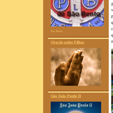
São Bento
Oração pelos Filhos
São João Paulo II