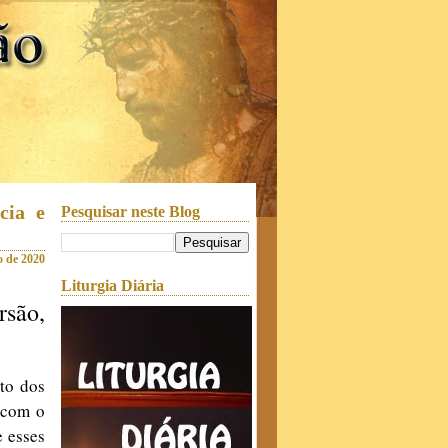
cia e
Pesquisar neste Blog
o de 2020
Liturgia Diária
rsão,
to dos
 com o
e esses