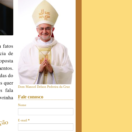
 fatos
cia de
roposta
mentos.
ndas do
us quer
Dom Manoel Delson Pedreira da Cruz
s fala
vrinha
Fale conosco
Nome
ação
E-mail
*