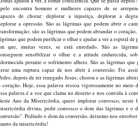
“Jonas ajudou a ver, a tomar consciência. Que se passa depois
apelo encontra homens e mulheres capazes de se arrepen
capazes de chorar: deplorar a injustiça, deplorar a degra
deplorar a opressão. São as lágrimas que podem abrir o cam
transformação; são as lágrimas que podem abrandar o coração,
lágrimas que podem purificar o olhar e ajudar a ver a espiral de
em que, muitas vezes, se está enredado. São as lágrim
conseguem sensibilizar o olhar e a atitude endurecida, sob
adormecida perante o sofrimento alheio. São as lágrimas que
gerar uma ruptura capaz de nos abrir à conversão. Foi ass
Pedro, depois de ter renegado Jesus; chorou e as lágrimas abri
o coração. Hoje, essa palavra ressoa vigorosamente no meio d
essa palavra é a voz que clama no deserto e nos convida à con
Neste Ano da Misericórdia, quero implorar convosco, neste l
misericórdia divina, pedir convosco o dom das lágrimas e o 
conversão”. Pedindo o dom da conversão, deixemo-nos envolver
manto da misericórdia!