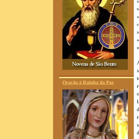
a
t
s
e
i
s
m
Oração à Rainha da Paz
o