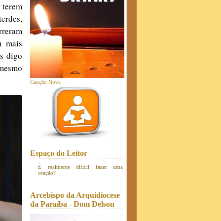
r terem
terdes,
rreram
m mais
s digo
 mesmo
Canção Nova
Espaço do Leitor
É realmente difícil fazer uma
oração?
Arcebispo da Arquidiocese
da Paraíba - Dom Delson