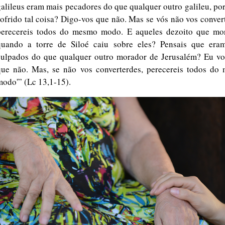
galileus eram mais pecadores do que qualquer outro galileu, po
sofrido tal coisa? Digo-vos que não. Mas se vós não vos conver
perecereis todos do mesmo modo. E aqueles dezoito que mo
quando a torre de Siloé caiu sobre eles? Pensais que era
culpados do que qualquer outro morador de Jerusalém? Eu vo
que não. Mas, se não vos converterdes, perecereis todos do
modo'” (Lc 13,1-15).