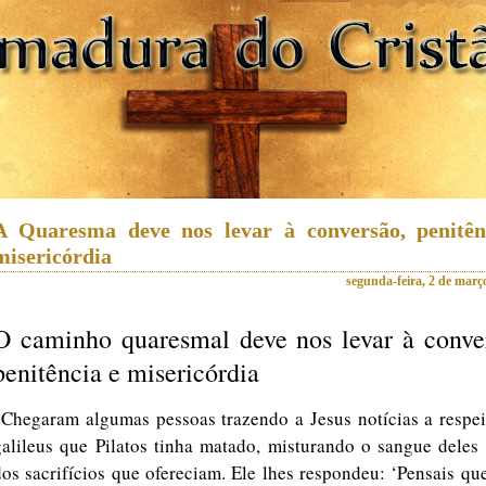
A Quaresma deve nos levar à conversão, penitên
misericórdia
segunda-feira, 2 de març
O caminho quaresmal deve nos levar à conve
penitência e misericórdia
“Chegaram algumas pessoas trazendo a Jesus notícias a respei
galileus que Pilatos tinha matado, misturando o sangue deles
dos sacrifícios que ofereciam. Ele lhes respondeu: ‘Pensais qu