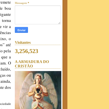
remete
Mensagem
*
de boa
igante
 torna
e vir a
dências
ixo, o
Visitantes
os” até
do pela
3,256,523
ó que a
A ARMADURA DO
dam. O
CRISTÃO
cluído,
aças ou
 ainda,
nte dos
ociedade