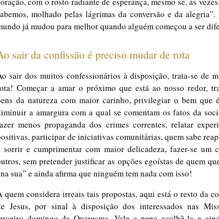
coração, com o rosto radiante de esperança, mesmo se, às veze
sabemos, molhado pelas lágrimas da conversão e da alegria”. 
mundo já mudou para melhor quando alguém começou a ser dife
Ao sair da confissão é preciso mudar de rota
Ao sair dos muitos confessionários à disposição, trata-se de 
rota! Começar a amar o próximo que está ao nosso redor, tra
bens da natureza com maior carinho, privilegiar o bem que é 
diminuir a amargura com a qual se comentam os fatos da soci
fazer menos propaganda dos crimes correntes, relatar experi
positivas, participar de iniciativas comunitárias, quem sabe rea
a sorrir e cumprimentar com maior delicadeza, fazer-se um 
outros, sem pretender justificar as opções egoístas de quem que
“na sua” e ainda afirma que ninguém tem nada com isso!
A quem considera irreais tais propostas, aqui está o resto da c
de Jesus, por sinal à disposição dos interessados nas Mis
terceiro domingo da Quaresma. Vale a pena acolhê-la e aind