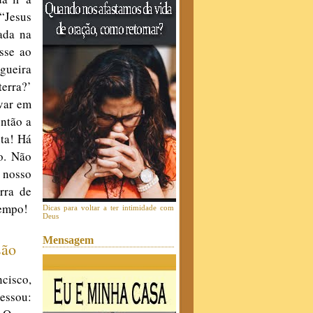
 “Jesus
ada na
isse ao
igueira
terra?’
avar em
então a
ita! Há
o. Não
 nosso
rra de
tempo!
Dicas para voltar a ter intimidade com
Deus
Mensagem
são
cisco,
essou: