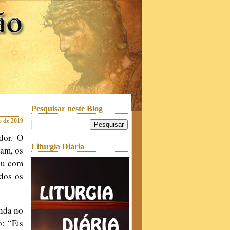
Pesquisar neste Blog
o de 2019
dor. O
Liturgia Diária
vam, os
eu com
dos os
inda no
o: “Eis