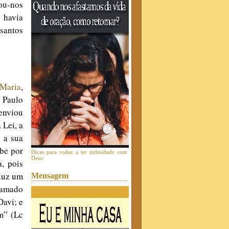
tou-nos
 havia
santos
Maria
,
 Paulo
 enviou
 Lei, a
 a sua
be por
Dicas para voltar a ter intimidade com
Deus
, pois
 luz um
Mensagem
hamado
Davi; e
im” (Lc