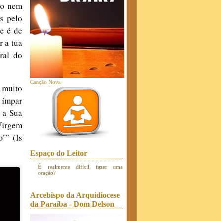
cio nem
s pelo
e é de
r a tua
tral do
Canção Nova
a muito
a ímpar
 a Sua
Virgem
’” (Is
Espaço do Leitor
É realmente difícil fazer uma
oração?
Arcebispo da Arquidiocese
da Paraíba - Dom Delson