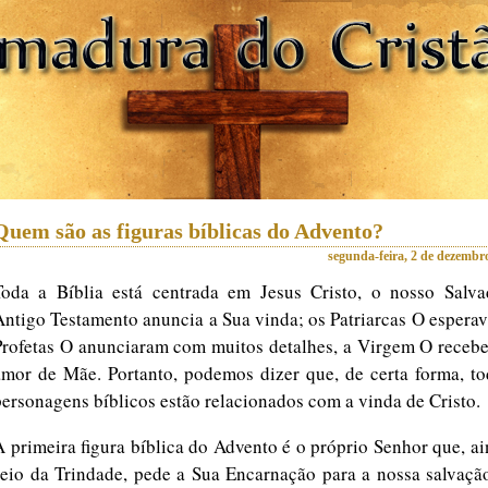
Quem são as figuras bíblicas do Advento?
segunda-feira, 2 de dezembr
Toda a Bíblia está centrada em Jesus Cristo, o nosso Salva
Antigo Testamento anuncia a Sua vinda; os Patriarcas O espera
Profetas O anunciaram com muitos detalhes, a Virgem O receb
amor de Mãe. Portanto, podemos dizer que, de certa forma, to
personagens bíblicos estão relacionados com a vinda de Cristo.
A primeira figura bíblica do Advento é o próprio Senhor que, a
seio da Trindade, pede a Sua Encarnação para a nossa salvaçã