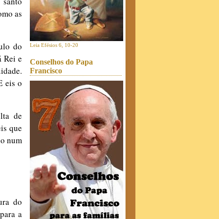
 santo
como as
ulo do
Leia Efésios 6, 10-20
á Rei e
Conselhos do Papa
uidade.
Francisco
E eis o
lta de
eis que
ado num
ura do
para a