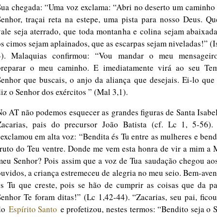
Sua chegada: “Uma voz exclama: “Abri no deserto um caminho 
Senhor, traçai reta na estepe, uma pista para nosso Deus. Qu
vale seja aterrado, que toda montanha e colina sejam abaixad
os cimos sejam aplainados, que as escarpas sejam niveladas!” (I
4). Malaquias confirmou: “Vou mandar o meu mensageir
preparar o meu caminho. E imediatamente virá ao seu Te
Senhor que buscais, o anjo da aliança que desejais. Ei-lo qu
iz o Senhor dos exércitos ” (Mal 3,1).
No AT não podemos esquecer as grandes figuras de Santa Isabe
Zacarias, pais do precursor João Batista (cf. Lc 1, 5-56). 
“exclamou em alta voz: “Bendita és Tu entre as mulheres e bend
fruto do Teu ventre. Donde me vem esta honra de vir a mim a 
meu Senhor? Pois assim que a voz de Tua saudação chegou ao
ouvidos, a criança estremeceu de alegria no meu seio. Bem-ave
és Tu que creste, pois se hão de cumprir as coisas que da pa
Senhor Te foram ditas!” (Lc 1,42-44). “Zacarias, seu pai, fico
do
Espírito Santo
e profetizou, nestes termos: “Bendito seja o 