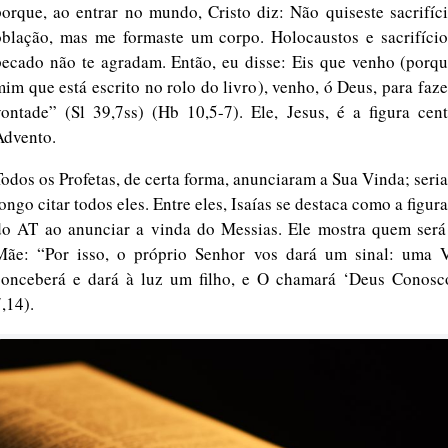
porque, ao entrar no mundo, Cristo diz: Não quiseste sacrifí
oblação, mas me formaste um corpo. Holocaustos e sacrifício
pecado não te agradam. Então, eu disse: Eis que venho (porqu
mim que está escrito no rolo do livro), venho, ó Deus, para faze
vontade” (Sl 39,7ss) (Hb 10,5-7). Ele, Jesus, é a figura cen
Advento.
Todos os Profetas, de certa forma, anunciaram a Sua Vinda; seri
ongo citar todos eles. Entre eles, Isaías se destaca como a figur
do AT ao anunciar a vinda do Messias. Ele mostra quem será
Mãe: “Por isso, o próprio Senhor vos dará um sinal: uma 
conceberá e dará à luz um filho, e O chamará ‘Deus Conosco
,14).