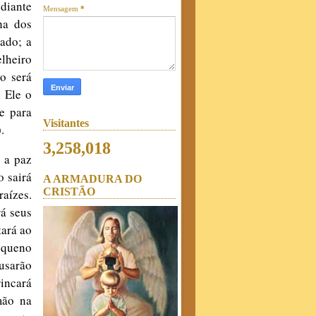
 diante
Mensagem
*
ha dos
ado; a
lheiro
io será
 Ele o
 e para
Visitantes
.
3,258,018
 a paz
o sairá
A ARMADURA DO
CRISTÃO
raízes.
rá seus
tará ao
pequeno
ousarão
rincará
mão na