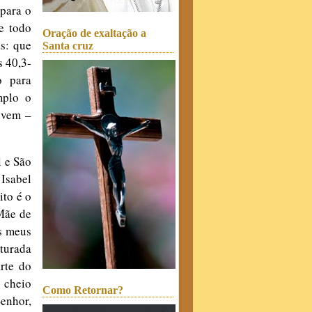
para o
e todo
Oração de exaltação a
as: que
Santa cruz
s 40,3-
o para
mplo o
e vem –
l e São
Isabel
ito é o
Mãe de
s meus
nturada
rte do
u cheio
Como Retornar?
Senhor,