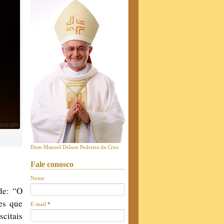
Dom Manoel Delson Pedreira da Cruz
Fale conosco
Nome
de: “O
es que
E-mail
*
citais