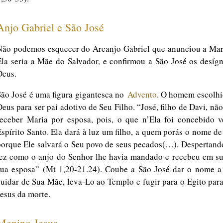
Anjo Gabriel e São José
Não podemos esquecer do Arcanjo Gabriel que anunciou a Mar
Ela seria a Mãe do Salvador, e confirmou a São José os desíg
Deus.
São José é uma figura gigantesca no
Advento
. O homem escolhi
Deus para ser pai adotivo de Seu Filho. “José, filho de Davi, nã
receber Maria por esposa, pois, o que n’Ela foi concebido 
Espírito Santo. Ela dará à luz um filho, a quem porás o nome de
porque Ele salvará o Seu povo de seus pecados(…). Despertand
fez como o anjo do Senhor lhe havia mandado e recebeu em su
sua esposa” (Mt 1,20-21.24). Coube a São José dar o nome a 
cuidar de Sua Mãe, leva-Lo ao Templo e fugir para o Egito para
Jesus da morte.
Menino Jesus