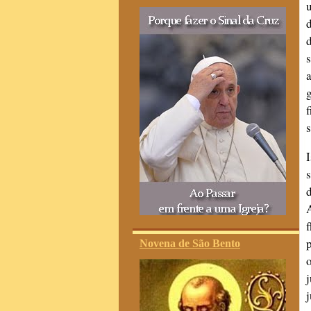
s
f
Novena de São Bento