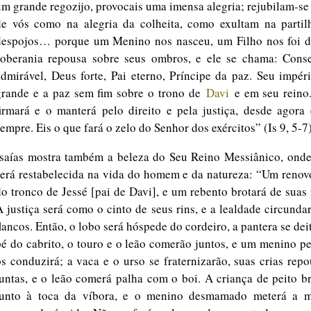
um grande regozijo, provocais uma imensa alegria; rejubilam-se
de vós como na alegria da colheita, como exultam na partil
despojos… porque um Menino nos nasceu, um Filho nos foi d
soberania repousa sobre seus ombros, e ele se chama: Conse
admirável, Deus forte, Pai eterno, Príncipe da paz. Seu impér
grande e a paz sem fim sobre o trono de
Davi
e em seu reino.
firmará e o manterá pelo direito e pela justiça, desde agora
empre. Eis o que fará o zelo do Senhor dos exércitos” (Is 9, 5-7)
Isaías mostra também a beleza do Seu Reino Messiânico, onde
será restabelecida na vida do homem e da natureza: “Um renov
do tronco de Jessé [pai de Davi], e um rebento brotará de suas 
A justiça será como o cinto de seus rins, e a lealdade circunda
lancos. Então, o lobo será hóspede do cordeiro, a pantera se dei
pé do cabrito, o touro e o leão comerão juntos, e um menino 
os conduzirá; a vaca e o urso se fraternizarão, suas crias rep
juntas, e o leão comerá palha com o boi. A criança de peito b
junto à toca da víbora, e o menino desmamado meterá a 