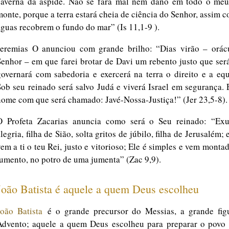
caverna da áspide. Não se fará mal nem dano em todo o meu
monte, porque a terra estará cheia de ciência do Senhor, assim 
águas recobrem o fundo do mar” (Is 11,1-9 ).
Jeremias O anunciou com grande brilho: “Dias virão – orác
Senhor – em que farei brotar de Davi um rebento justo que ser
governará com sabedoria e exercerá na terra o direito e a eq
Sob seu reinado será salvo Judá e viverá Israel em segurança. 
nome com que será chamado: Javé-Nossa-Justiça!” (Jer 23,5-8).
O Profeta Zacarias anuncia como será o Seu reinado: “Exu
legria, filha de Sião, solta gritos de júbilo, filha de Jerusalém; 
vem a ti o teu Rei, justo e vitorioso; Ele é simples e vem mont
jumento, no potro de uma jumenta” (Zac 9,9).
João Batista é aquele a quem Deus escolheu
João Batista
é o grande precursor do Messias, a grande fig
Advento; aquele a quem Deus escolheu para preparar o povo 