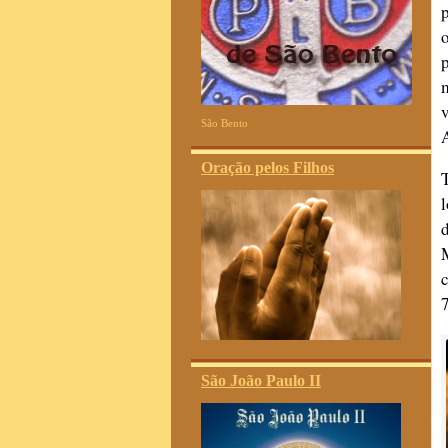
São Bento
Oração pelos Filhos
l
7
São João Paulo II