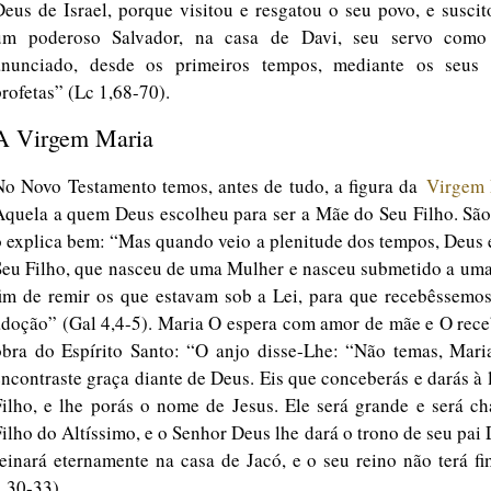
Deus de Israel, porque visitou e resgatou o seu povo, e susci
um poderoso Salvador, na casa de Davi, seu servo como
anunciado, desde os primeiros tempos, mediante os seus 
profetas” (Lc 1,68-70).
A Virgem Maria
No Novo Testamento temos, antes de tudo, a figura da
Virgem 
Aquela a quem Deus escolheu para ser a Mãe do Seu Filho. São
o explica bem: “Mas quando veio a plenitude dos tempos, Deus
Seu Filho, que nasceu de uma Mulher e nasceu submetido a uma
fim de remir os que estavam sob a Lei, para que recebêssemos
adoção” (Gal 4,4-5). Maria O espera com amor de mãe e O rece
obra do Espírito Santo: “O anjo disse-Lhe: “Não temas, Maria
encontraste graça diante de Deus. Eis que conceberás e darás à
Filho, e lhe porás o nome de Jesus. Ele será grande e será c
Filho do Altíssimo, e o Senhor Deus lhe dará o trono de seu pai 
reinará eternamente na casa de Jacó, e o seu reino não terá f
1,30-33).