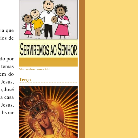
ia que
nios de
do por
o temas
Monsenhor Jonas Abib
vem do
Terço
 Jesus,
o, José
a casa
Jesus,
 livrar