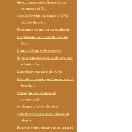
Após o Pentecostes - Novo ciclo de
catequeses do P...
Juizado Criminal da Capital e ONG
vão instalar esc...
Precisamos nos manter na humildade
O significado dos 7 dons do Espírito
Santo
O que é a Festa de Pentecostes?
Papa: o primeiro passo no diálogo com
o Senhor é o...
Como barro nas mãos do oleiro
A família foi criada por Deus para ser a
base da s...
Mensagem para os meios de
comunicação
A origem e a função dos dons
Jesus transforma a nossa tristeza em
alegria
Deixemos Deus alegrar o nosso coração