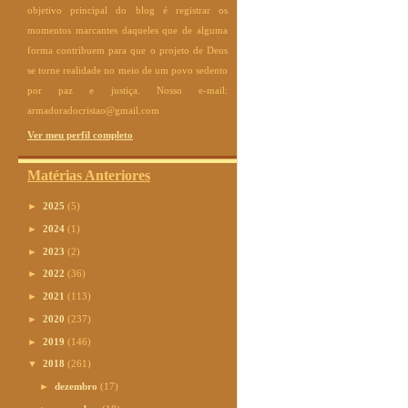
objetivo principal do blog é registrar os
momentos marcantes daqueles que de alguma
forma contribuem para que o projeto de Deus
se torne realidade no meio de um povo sedento
por paz e justiça. Nosso e-mail:
armaduradocristao@gmail.com
Ver meu perfil completo
Matérias Anteriores
►
2025
(5)
►
2024
(1)
►
2023
(2)
►
2022
(36)
►
2021
(113)
►
2020
(237)
►
2019
(146)
▼
2018
(261)
►
dezembro
(17)