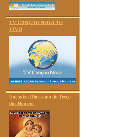
TV CANÇÃO NOVA AO
VIVO
Encontro Diocesano do Terço
dos Homens