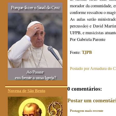
morador da comunidade, es
conforme ressaltou o magi
As aulas serão ministrad
percussão) e David Martin
UFPB, e musicistas atuant
Por Gabriela Parente
TJPB
Fonte:
Postado por
Armadura do Cr
0 comentários:
Novena de São Bento
Postar um comentár
Postagem mais recente