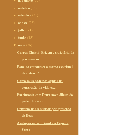
►
novembro
(18)
►
outubro
(18)
►
setembro
(21)
►
agosto
(28)
►
julho
(24)
►
junho
(18)
▼
maio
(26)
Corpus Christi: Origem e trajetória da
procissão m...
Papa na catequese: a marca espiritual
da Crisma é ...
Como Deus pode nos ajudar na
construção da vida es...
Em sintonia com Deus: novo álbum do
padre Jonas co...
Deixemo-nos santificar pela presença
de Deus
A solução para o Brasil é o Espírito
Santo