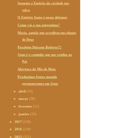
Somente o Espírito da verdade nos
salva
O Espírito Santo é nosso defensor
Como vai a sua autoestima?
Maria, aquela que acreditou nos planos
de Deus
Parabéns Diácono Roberto!!!
Jesus é o caminho que nos conduz ao
Pai
Abertura do Mês de Maio
Produzimos frutos quando
permanecemos em Jesus
►
abril
(19)
►
março
(28)
►
fevereiro
(21)
►
janeiro
(23)
►
2017
(218)
►
2016
(218)
►
2015
(352)