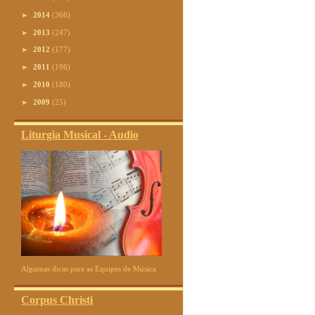
►
2014
(366)
►
2013
(247)
►
2012
(177)
►
2011
(196)
►
2010
(180)
►
2009
(25)
Liturgia Musical - Audio
Algumas dicas para as Equipes de Música
Corpus Christi