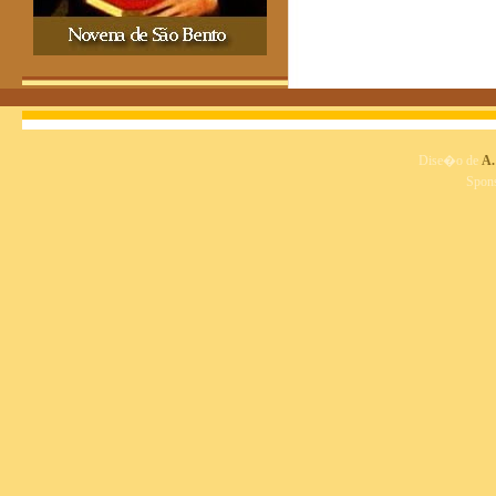
Dise�o de
A.
Spon