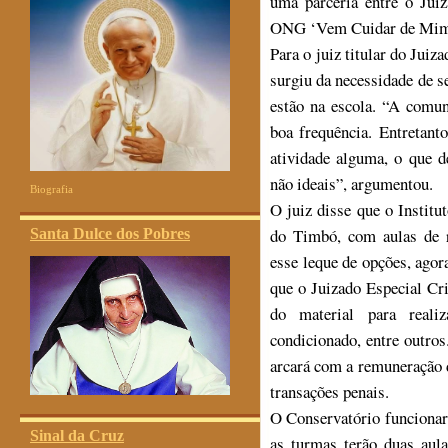
uma parceria entre o Jui
ONG ‘Vem Cuidar de Mim
Para o juiz titular do Jui
surgiu da necessidade de se
estão na escola. “A comun
boa frequência. Entretant
atividade alguma, o que d
não ideais”, argumentou.
Biografia
O juiz disse que o Insti
do Timbó, com aulas de r
Santa Dulce dos Pobres
esse leque de opções, agor
que o Juizado Especial Cr
do material para realiz
condicionado, entre outro
arcará com a remuneração 
transações penais.
O Conservatório funcionará
Sinal da Cruz
as turmas terão duas aula