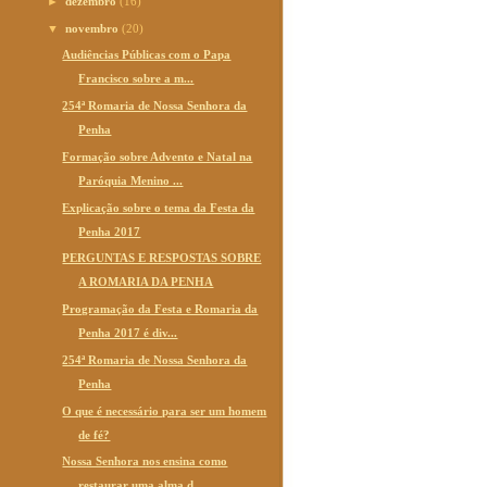
►
dezembro
(16)
▼
novembro
(20)
Audiências Públicas com o Papa
Francisco sobre a m...
254ª Romaria de Nossa Senhora da
Penha
Formação sobre Advento e Natal na
Paróquia Menino ...
Explicação sobre o tema da Festa da
Penha 2017
PERGUNTAS E RESPOSTAS SOBRE
A ROMARIA DA PENHA
Programação da Festa e Romaria da
Penha 2017 é div...
254ª Romaria de Nossa Senhora da
Penha
O que é necessário para ser um homem
de fé?
Nossa Senhora nos ensina como
restaurar uma alma d...