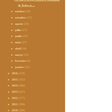
de Todos os ...
►
outubro
(24)
►
setembro
(17)
►
agosto
(23)
►
julho
(17)
►
junho
(10)
►
maio
(27)
►
abril
(16)
►
março
(25)
►
fevereiro
(8)
►
janeiro
(15)
►
2016
(218)
►
2015
(352)
►
2014
(366)
►
2013
(247)
►
2012
(177)
►
2011
(196)
►
2010
(180)