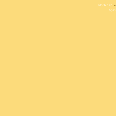
Dise�o de
A.
Spon