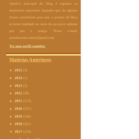
objetivo principal do blog é registrar os
momentos marcantes daqueles que de alguma
forma contribuem para que o projeto de Deus
se torne realidade no meio de um povo sedento
por paz e justiça. Nosso e-mail:
armaduradocristao@gmail.com
Ver meu perfil completo
Matérias Anteriores
►
2025
(5)
►
2024
(1)
►
2023
(2)
►
2022
(36)
►
2021
(113)
►
2020
(237)
►
2019
(146)
►
2018
(261)
▼
2017
(218)