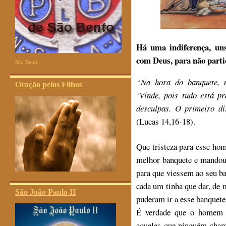
Há uma indiferença, un
com Deus, para não parti
São Bento
“
Na hora do banquete, 
Oração pelos Filhos
‘Vinde, pois tudo está p
desculpas. O primeiro di
(Lucas 14,16-18).
Q
ue tristeza para esse h
melhor banquete e mandou
para que viessem ao seu b
cada um tinha que dar, de
São João Paulo II
puderam ir a esse banquete
É verdade que o homem f
aqueles que ninguém chama