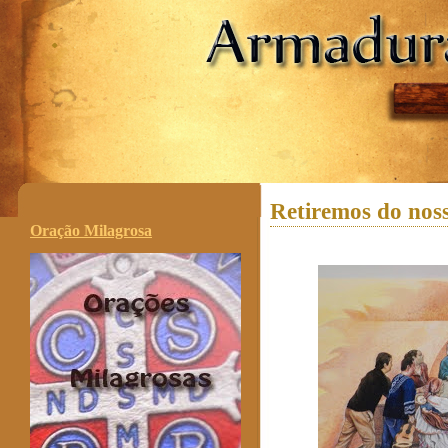
.
Retiremos do noss
Oração Milagrosa