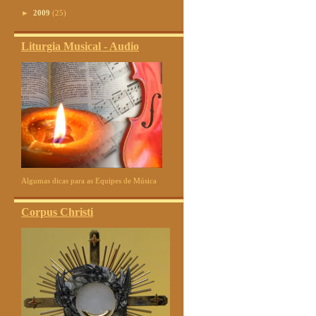
►
2009
(25)
Liturgia Musical - Audio
Algumas dicas para as Equipes de Música
Corpus Christi