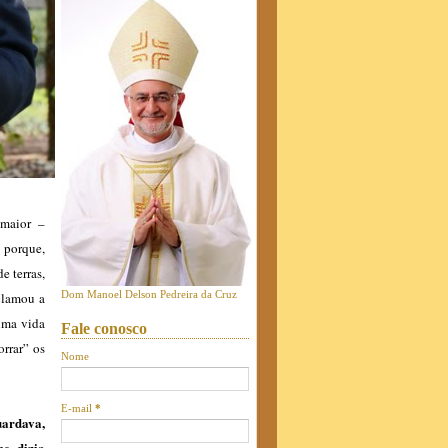
 maior –
 porque,
e terras,
Dom Manoel Delson Pedreira da Cruz
eclamou a
 uma vida
Fale conosco
orrar” os
Nome
E-mail
*
uardava,
he dizia