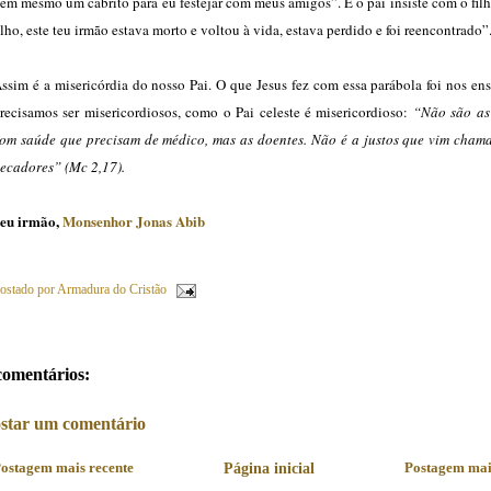
em mesmo um cabrito para eu festejar com meus amigos”. E o pai insiste com o fi
ilho, este teu irmão estava morto e voltou à vida, estava perdido e foi reencontrado”
ssim é a misericórdia do nosso Pai. O que Jesus fez com essa parábola foi nos en
recisamos ser misericordiosos, como o Pai celeste é misericordioso:
“Não são as
om saúde que precisam de médico, mas as doentes. Não é a justos que vim chama
ecadores” (Mc 2,17).
eu irmão,
Monsenhor Jonas Abib
ostado por
Armadura do Cristão
comentários:
star um comentário
ostagem mais recente
Página inicial
Postagem mai