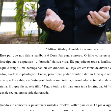
Créditos: Wesley Almeida/cancaonova.com
sse pai que nos fala a parábola é Deus Pai para conosco. O filho cometeu a
esculpe-me a expressão –, “burrada” da sua vida. Ele prejudicou toda a família,
aquele tempo, uma herança não era em dinheiro, ou seja, era em forma de divisão d
ados, ovelhas e plantações. Então, para o pai poder dividir e dar ao filho que r
arte que lhe cabia, ele “estragou” toda a sua fortuna, o resultado do trabalho de
nteira. E o que faz aquele filho? Pegou tudo e foi para uma terra longínqua, foi “t
ens de seu pai numa vida desregrada.
O pai o ag
uando ele começou a passar necessidades, resolve voltar para casa.
orque seu coração dizia que, um dia, seu filho iria voltar. Seu coração l