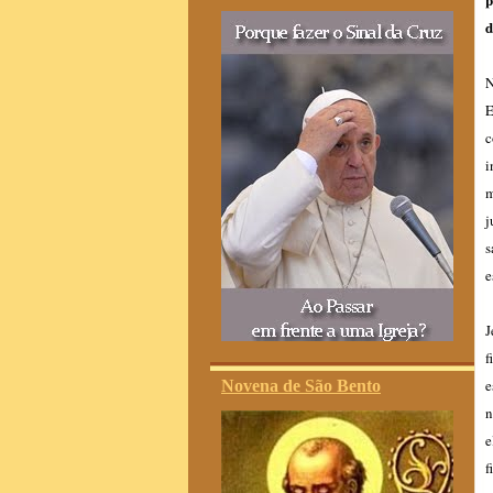
d
N
E
c
i
m
j
s
e
J
f
e
Novena de São Bento
n
e
f