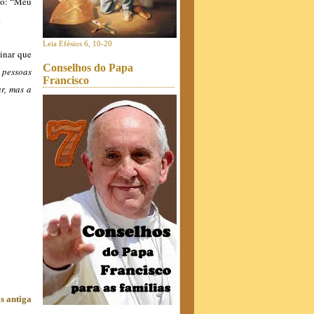
lho: “Meu
.
Leia Efésios 6, 10-20
sinar que
Conselhos do Papa
 pessoas
Francisco
r, mas a
s antiga