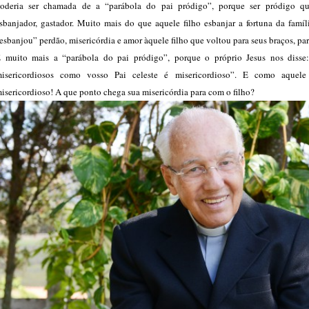
oderia ser chamada de a “parábola do pai pródigo”, porque ser pródigo qu
sbanjador, gastador. Muito mais do que aquele filho esbanjar a fortuna da famíl
esbanjou” perdão, misericórdia e amor àquele filho que voltou para seus braços, para
 muito mais a “parábola do pai pródigo”, porque o próprio Jesus nos disse:
isericordiosos como vosso Pai celeste é misericordioso”. E como aquele
isericordioso! A que ponto chega sua misericórdia para com o filho?