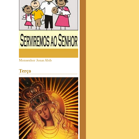
Monsenhor Jonas Abib
Terço