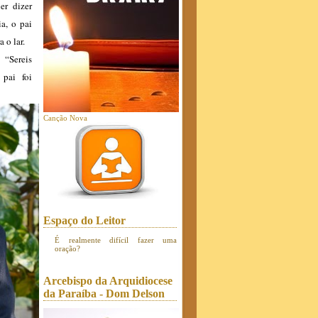
er dizer
ia, o pai
 o lar.
 “Sereis
 pai foi
Canção Nova
Espaço do Leitor
É realmente difícil fazer uma
oração?
Arcebispo da Arquidiocese
da Paraíba - Dom Delson