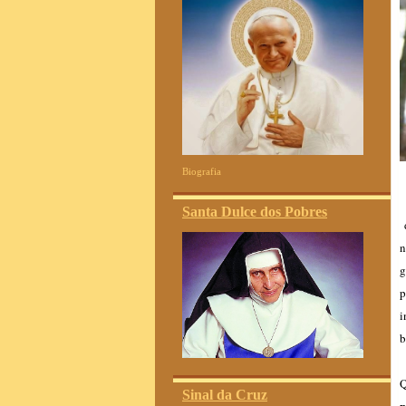
Biografia
E
Santa Dulce dos Pobres
d
n
g
p
i
b
Q
Sinal da Cruz
p