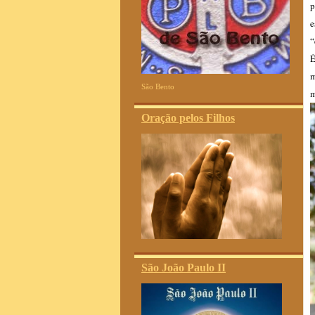
p
e
“
É
m
São Bento
m
Oração pelos Filhos
São João Paulo II