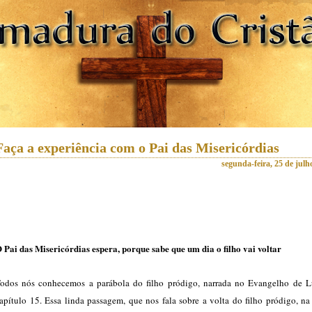
Faça a experiência com o Pai das Misericórdias
segunda-feira, 25 de julh
 Pai das Misericórdias espera, porque sabe que um dia o filho vai voltar
odos nós conhecemos a parábola do filho pródigo, narrada no Evangelho de L
apítulo 15. Essa linda passagem, que nos fala sobre a volta do filho pródigo, n