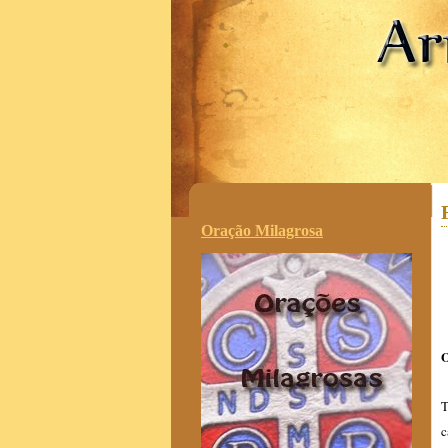
.
Oração Milagrosa
O
T
c