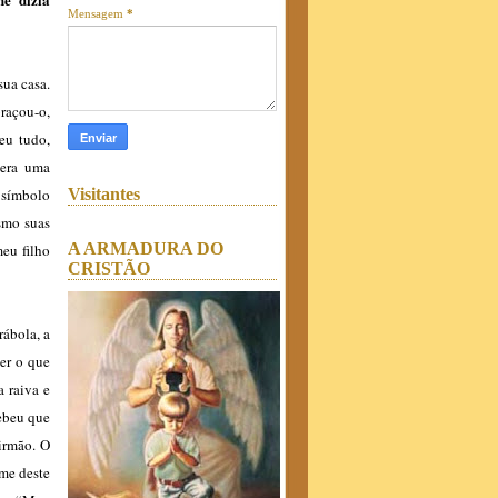
Mensagem
*
sua casa.
braçou-o,
eu tudo,
 era uma
Visitantes
 símbolo
esmo suas
A ARMADURA DO
meu filho
CRISTÃO
ábola, a
ber o que
a raiva e
cebeu que
 irmão. O
 me deste