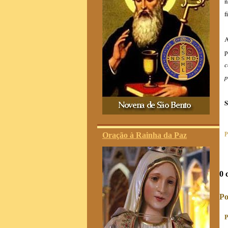
n
f
A
p
c
p
S
Oração à Rainha da Paz
P
0 
Po
P