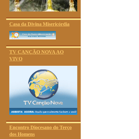
Casa da Divina Misericórdia
TV CANÇÃO NOVA AO
VIVO
Encontro Diocesano do Terço
dos Homens