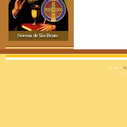
Dise�o de
A.
Spon