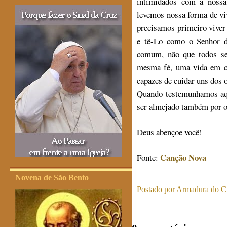
intimidados com a nossa
levemos nossa forma de vive
precisamos primeiro viver a
e tê-Lo como o Senhor d
comum, não que todos se
mesma fé, uma vida em c
capazes de cuidar uns dos 
Quando testemunhamos aqu
ser almejado também por o
Deus abençoe você!
Canção Nova
Fonte:
Novena de São Bento
Postado por
Armadura do Cr