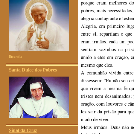
porque eram melhores do
pobres, mais necessitados
alegria contagiante e test
Alegria, em primeiro luga
entre si, repartiam o qu
eram irmãos, cada um pod
sentiam sozinhos na pris
unido a eles em oração, e
Biografia
mesmo que eles.
Santa Dulce dos Pobres
A comunhão vivida entre
dissessem: “Eu não sou cr
que vivem a mesma fé que
tristes nem desanimados; 
oração, com louvores e câ
fez sair da prisão para q
modo de viver.
Meus irmãos, Deus não no
Sinal da Cruz