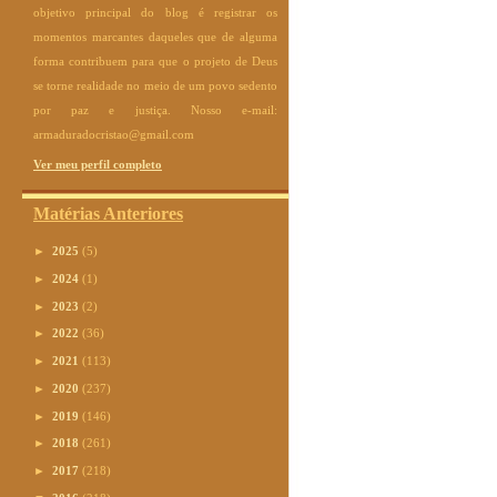
objetivo principal do blog é registrar os
momentos marcantes daqueles que de alguma
forma contribuem para que o projeto de Deus
se torne realidade no meio de um povo sedento
por paz e justiça. Nosso e-mail:
armaduradocristao@gmail.com
Ver meu perfil completo
Matérias Anteriores
►
2025
(5)
►
2024
(1)
►
2023
(2)
►
2022
(36)
►
2021
(113)
►
2020
(237)
►
2019
(146)
►
2018
(261)
►
2017
(218)