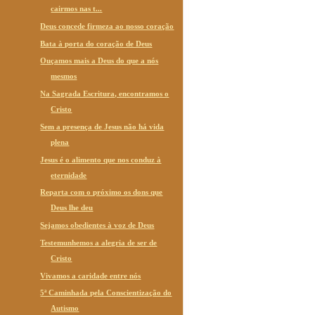
cairmos nas t...
Deus concede firmeza ao nosso coração
Bata à porta do coração de Deus
Ouçamos mais a Deus do que a nós
mesmos
Na Sagrada Escritura, encontramos o
Cristo
Sem a presença de Jesus não há vida
plena
Jesus é o alimento que nos conduz à
eternidade
Reparta com o próximo os dons que
Deus lhe deu
Sejamos obedientes à voz de Deus
Testemunhemos a alegria de ser de
Cristo
Vivamos a caridade entre nós
5ª Caminhada pela Conscientização do
Autismo