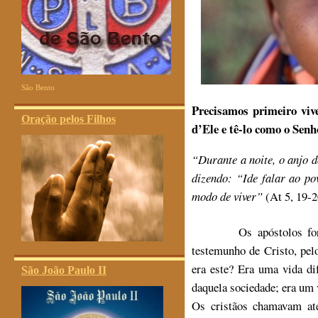
São Bento
Precisamos primeiro vive
Oração pelos Filhos
d’Ele e tê-lo como o Senh
“Durante a noite, o anjo d
dizendo:
“Ide falar ao po
modo de viver”
(At 5, 19-2
Os apóstolos foram p
testemunho de Cristo, pe
era este? Era uma vida di
São João Paulo II
daquela sociedade; era um 
Os cristãos chamavam at