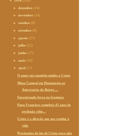
▼
2016
(218)
►
dezembro
(14)
►
novembro
(14)
►
outubro
(8)
►
setembro
(9)
►
agosto
(27)
►
julho
(22)
►
junho
(17)
►
maio
(19)
▼
abril
(17)
O amor nos mantêm unidos a Cristo
Missa Campal em Hmenagem ao
Aniversário do Bairro ...
Encontrando força na fraqueza
Papa Francisco completa 43 anos de
profissão relig...
Cristo é a direção que nos conduz à
vida
Precisamos da luz de Cristo para não