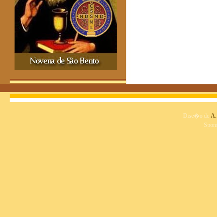
Dise�o de
A.
Spon