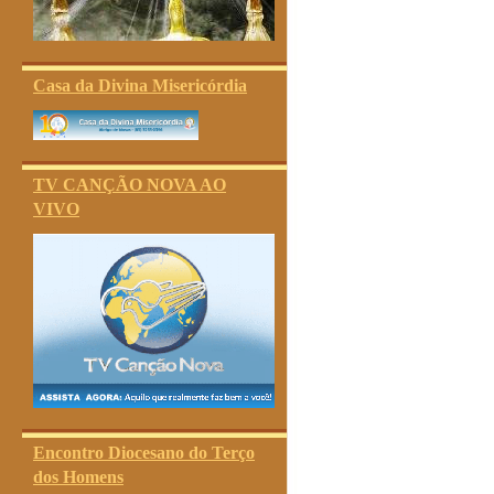
Casa da Divina Misericórdia
TV CANÇÃO NOVA AO
VIVO
Encontro Diocesano do Terço
dos Homens