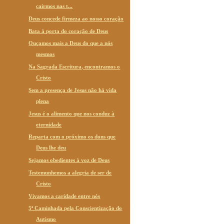
cairmos nas t...
Deus concede firmeza ao nosso coração
Bata à porta do coração de Deus
Ouçamos mais a Deus do que a nós
mesmos
Na Sagrada Escritura, encontramos o
Cristo
Sem a presença de Jesus não há vida
plena
Jesus é o alimento que nos conduz à
eternidade
Reparta com o próximo os dons que
Deus lhe deu
Sejamos obedientes à voz de Deus
Testemunhemos a alegria de ser de
Cristo
Vivamos a caridade entre nós
5ª Caminhada pela Conscientização do
Autismo