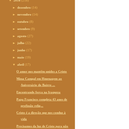
▼
2016
(218)
►
dezembro
(14)
►
novembro
(14)
►
outubro
(8)
►
setembro
(9)
►
agosto
(27)
►
julho
(22)
►
junho
(17)
►
maio
(19)
▼
abril
(17)
O amor nos mantêm unidos a Cristo
Missa Campal em Hmenagem ao
Aniversário do Bairro ...
Encontrando força na fraqueza
Papa Francisco completa 43 anos de
profissão relig...
Cristo é a direção que nos conduz à
vida
Precisamos da luz de Cristo para não