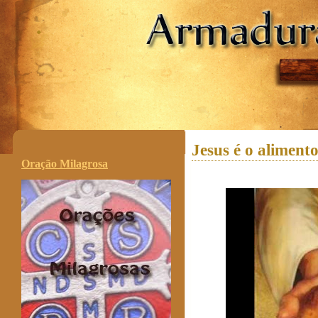
.
Jesus é o aliment
Oração Milagrosa