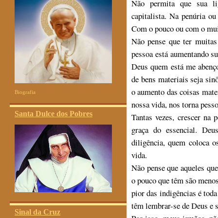
Não permita que sua li
capitalista. Na penúria o
Com o pouco ou com o muit
Não pense que ter muitas 
pessoa está aumentando sua
Deus quem está me abenço
de bens materiais seja sin
o aumento das coisas mate
Biografia
nossa vida, nos torna pesso
Santa Dulce dos Pobres
Tantas vezes, crescer na 
graça do essencial. Deu
diligência, quem coloca o
vida.
Não pense que aqueles qu
o pouco que têm são menos
pior das indigências é tod
têm lembrar-se de Deus e s
Sinal da Cruz