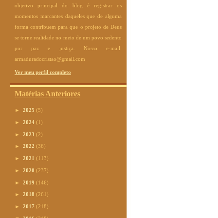
objetivo principal do blog é registrar os
momentos marcantes daqueles que de alguma
forma contribuem para que o projeto de Deus
se torne realidade no meio de um povo sedento
por paz e justiça. Nosso e-mail:
armaduradocristao@gmail.com
Ver meu perfil completo
Matérias Anteriores
►
2025
(5)
►
2024
(1)
►
2023
(2)
►
2022
(36)
►
2021
(113)
►
2020
(237)
►
2019
(146)
►
2018
(261)
►
2017
(218)