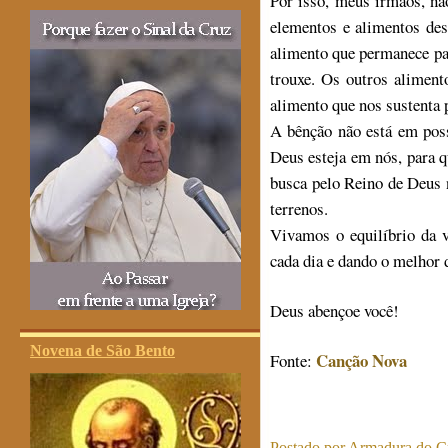
Por isso, meus irmãos, nã
elementos e alimentos de
alimento que permanece pa
trouxe. Os outros aliment
alimento que nos sustenta 
A bênção não está em poss
Deus esteja em nós, para q
busca pelo Reino de Deus 
terrenos.
Vivamos o equilíbrio da v
cada dia e dando o melhor 
Deus abençoe você!
Novena de São Bento
Canção Nova
Fonte:
Postado por
Armadura do Cr