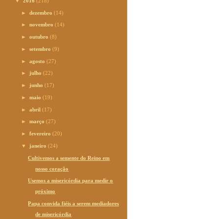
▼
2016
(218)
►
dezembro
(14)
►
novembro
(14)
►
outubro
(8)
►
setembro
(9)
►
agosto
(27)
►
julho
(22)
►
junho
(17)
►
maio
(19)
►
abril
(17)
►
março
(27)
►
fevereiro
(20)
▼
janeiro
(24)
Cultivemos a semente do Reino em
nosso coração
Usemos a misericórdia para medir o
próximo
Papa convida fiéis a serem mediadores
de misericórdia