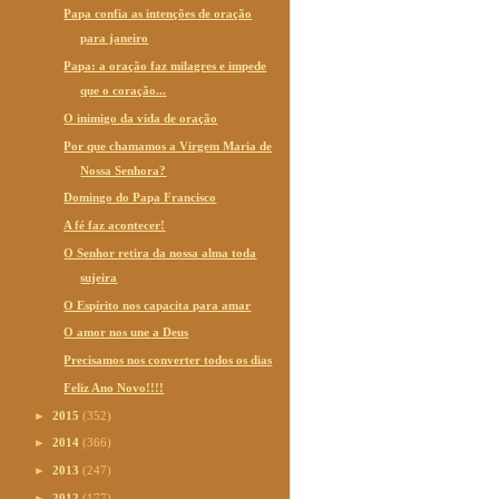
Papa confia as intenções de oração
para janeiro
Papa: a oração faz milagres e impede
que o coração...
O inimigo da vida de oração
Por que chamamos a Virgem Maria de
Nossa Senhora?
Domingo do Papa Francisco
A fé faz acontecer!
O Senhor retira da nossa alma toda
sujeira
O Espírito nos capacita para amar
O amor nos une a Deus
Precisamos nos converter todos os dias
Feliz Ano Novo!!!!
►
2015
(352)
►
2014
(366)
►
2013
(247)
►
2012
(177)