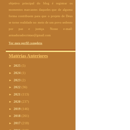
objetivo principal do blog é registrar os
momentos marcantes daqueles que de alguma
forma contribuem para que o projeto de Deus
se torne realidade no meio de um povo sedento
por paz e justiça. Nosso e-mail:
armaduradocristao@gmail.com
Ver meu perfil completo
Matérias Anteriores
►
2025
(5)
►
2024
(1)
►
2023
(2)
►
2022
(36)
►
2021
(113)
►
2020
(237)
►
2019
(146)
►
2018
(261)
►
2017
(218)