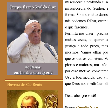
misericórdia profunda e 
misericórdia do Senhor,
forma. Somos muito duros 
nós podemos falhar, errar,
o que fazemos.
Permita-me dizer: precis
muitas vezes, ao querer s
justiça a todo preço, ma
mesmos. Vamos olhar prof
que os outros cometem. V
piores e maiores, mas não
por esse motivo, cometemos
Use a boa medida, use a m
que Deus nos medirá um d
Novena de São Bento
Deus abençoe você!
Canção Nova
Fonte: