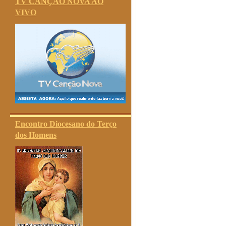
TV CANÇÃO NOVA AO
VIVO
Encontro Diocesano do Terço
dos Homens