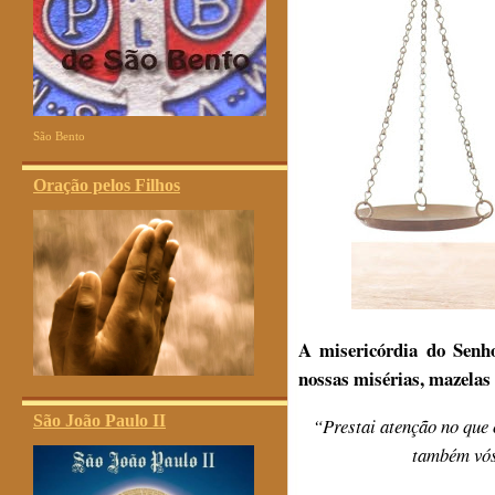
São Bento
Oração pelos Filhos
A misericórdia do Senho
nossas misérias, mazelas
São João Paulo II
“Prestai atenção no que
também vós