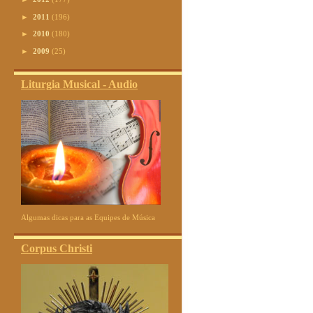
►
2011
(196)
►
2010
(180)
►
2009
(25)
Liturgia Musical - Audio
Algumas dicas para as Equipes de Música
Corpus Christi