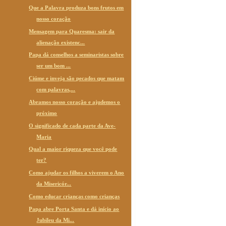
Que a Palavra produza bons frutos em
nosso coração
Mensagem para Quaresma: sair da
alienação existenc...
Papa dá conselhos a seminaristas sobre
ser um bom ...
Ciúme e inveja são pecados que matam
com palavras,...
Abramos nosso coração e ajudemos o
próximo
O significado de cada parte da Ave-
Maria
Qual a maior riqueza que você pode
ter?
Como ajudar os filhos a viverem o Ano
da Misericór...
Como educar crianças como crianças
Papa abre Porta Santa e dá início ao
Jubileu da Mi...