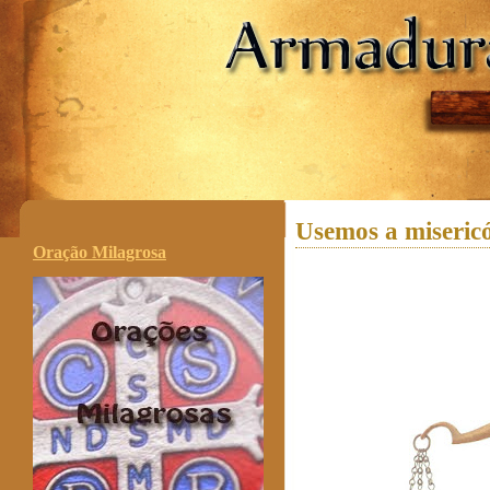
.
Usemos a miseric
Oração Milagrosa