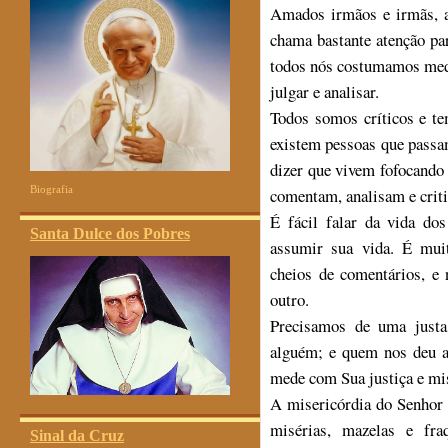
Amados irmãos e irmãs, a
chama bastante atenção p
todos nós costumamos medi
julgar e analisar.
Todos somos críticos e te
existem pessoas que passa
dizer que vivem fofocand
Biografia
comentam, analisam e criti
É fácil falar da vida dos
Santa Dulce dos Pobres
assumir sua vida. É mui
cheios de comentários, e
outro.
Precisamos de uma justa
alguém; e quem nos deu a
mede com Sua justiça e mis
A misericórdia do Senhor 
misérias, mazelas e fr
Sinal da Cruz