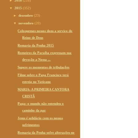
►
2016
(218)
▼
2015
(352)
►
dezembro
(23)
▼
novembro
(20)
Coloquemos nossos dons a serviço do
Reino de Deus
Romaria da Penha 2015
Romeiros da Paraíba expressam sua
devoção a Nossa ...
Supere os momentos de tribulações
Filme sobre o Papa Francisco terá
estreia no Vaticano
MARIA: A PRIMEIRA CANTORA
CRISTÃ
Papa: o mundo não entendeu o
caminho da paz
Jesus é solidário com os nossos
sofrimentos
Romaria da Penha sofre alterações no