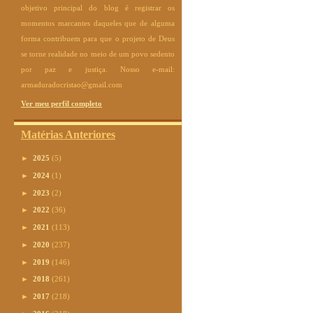
objetivo principal do blog é registrar os
momentos marcantes daqueles que de alguma
forma contribuem para que o projeto de Deus
se torne realidade no meio de um povo sedento
por paz e justiça. Nosso e-mail:
armaduradocristao@gmail.com
Ver meu perfil completo
Matérias Anteriores
►
2025
(5)
►
2024
(1)
►
2023
(2)
►
2022
(36)
►
2021
(113)
►
2020
(237)
►
2019
(146)
►
2018
(261)
►
2017
(218)