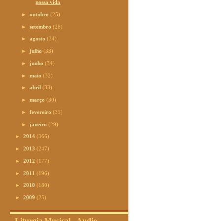
nossa vida
►
outubro
(25)
►
setembro
(28)
►
agosto
(34)
►
julho
(33)
►
junho
(34)
►
maio
(32)
►
abril
(33)
►
março
(30)
►
fevereiro
(31)
►
janeiro
(29)
►
2014
(366)
►
2013
(247)
►
2012
(177)
►
2011
(196)
►
2010
(180)
►
2009
(25)
Liturgia Musical - Audio