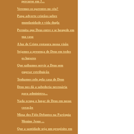
percurso em J...
Veremos os parentes no céu?
Papa adverte cristãos sobre
mundanidade e vida dupla
Permita que Deus entre e se hospede em
sua casa
A luz de Cristo restaura nossa visão
Sejamos a presença de Deus em todos
os lugares
Que saibamos servir a Deus sem
esperar retribuição
Tenhamos zelo pela casa de Deus
Deus nos dá a sabedoria necessária
para administra...
Nada ocupa o lugar de Deus em nosso
coração
Missa dos Fiéis Defuntos na Paróquia
Menino Jesus ...
Que a santidade seja um propósito em