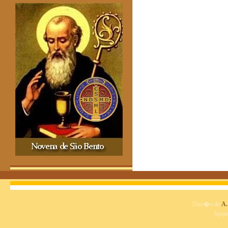
Dise�o de
A.
Spon