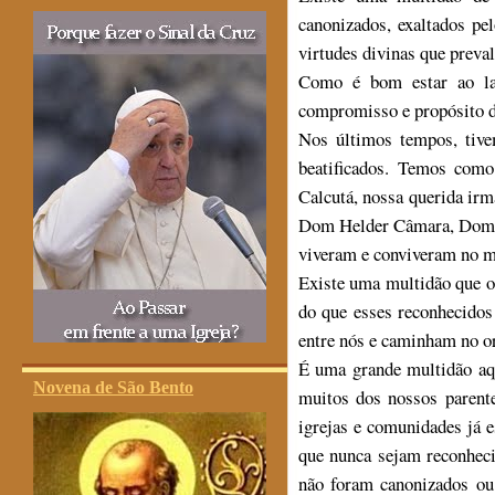
canonizados, exaltados pe
virtudes divinas que preva
Como é bom estar ao la
compromisso e propósito d
Nos últimos tempos, tive
beatificados. Temos com
Calcutá, nossa querida ir
Dom Helder Câmara, Dom L
viveram e conviveram no m
Existe uma multidão que o
do que esses reconhecidos 
entre nós e caminham no or
É uma grande multidão aq
Novena de São Bento
muitos dos nossos parent
igrejas e comunidades já 
que nunca sejam reconheci
não foram canonizados ou