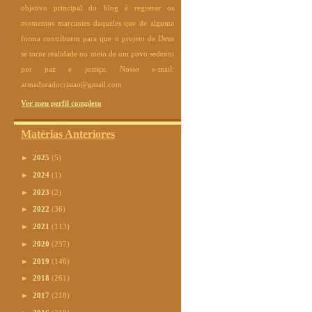
objetivo principal do blog é registrar os
momentos marcantes daqueles que de alguma
forma contribuem para que o projeto de Deus
se torne realidade no meio de um povo sedento
por paz e justiça. Nosso e-mail:
armaduradocristao@gmail.com
Ver meu perfil completo
Matérias Anteriores
►
2025
(5)
►
2024
(1)
►
2023
(2)
►
2022
(36)
►
2021
(113)
►
2020
(237)
►
2019
(146)
►
2018
(261)
►
2017
(218)