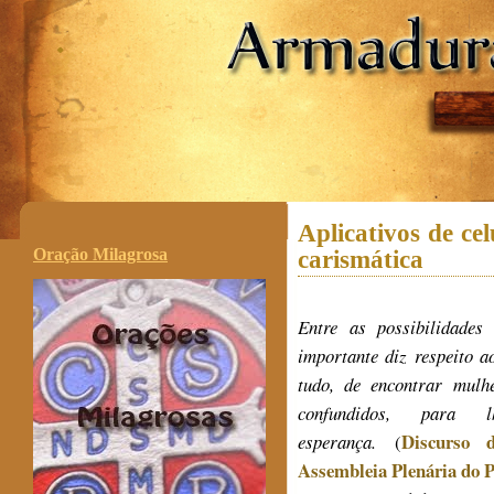
.
Aplicativos de cel
Oração Milagrosa
carismática
Entre as possibilidades
importante diz respeito a
tudo, de encontrar mulh
confundidos, para 
Discurso 
esperança.
(
Assembleia Plenária do P