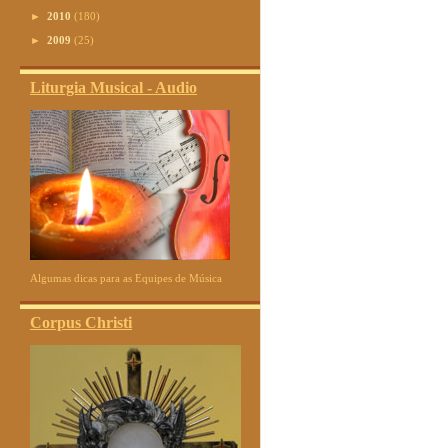
►
2010
(180)
►
2009
(25)
Liturgia Musical - Audio
Algumas dicas para as Equipes de Música
Corpus Christi