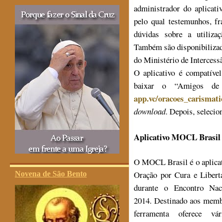
administrador do aplicat
pelo qual testemunhos, f
dúvidas sobre a utiliza
Também são disponibilizad
do Ministério de Intercess
O aplicativo é compatív
baixar o “Amigos de
app.vc/oracoes_carismati
download
. Depois, selecio
Aplicativo MOCL Brasil
O MOCL Brasil é o aplicat
Oração por Cura e Libert
Novena de São Bento
durante o Encontro Nac
2014. Destinado aos memb
ferramenta oferece vá