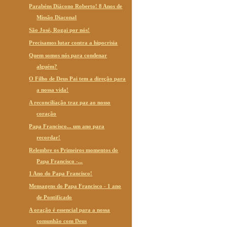
Parabéns Diácono Roberto! 8 Anos de
Missão Diaconal
São José, Rogai por nós!
Precisamos lutar contra a hipocrisia
Quem somos nós para condenar
alguém?
O Filho de Deus Pai tem a direção para
a nossa vida!
A reconciliação traz paz ao nosso
coração
Papa Francisco... um ano para
recordar!
Relembre os Primeiros momentos do
Papa Francisco -...
1 Ano do Papa Francisco!
Mensagens do Papa Francisco - 1 ano
de Pontificado
A oração é essencial para a nossa
comunhão com Deus