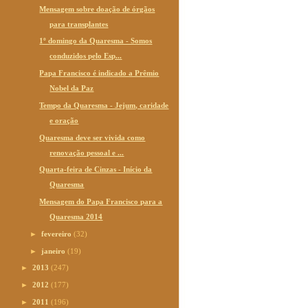
Mensagem sobre doação de órgãos
para transplantes
1º domingo da Quaresma - Somos
conduzidos pelo Esp...
Papa Francisco é indicado a Prêmio
Nobel da Paz
Tempo da Quaresma - Jejum, caridade
e oração
Quaresma deve ser vivida como
renovação pessoal e ...
Quarta-feira de Cinzas - Início da
Quaresma
Mensagem do Papa Francisco para a
Quaresma 2014
►
fevereiro
(32)
►
janeiro
(19)
►
2013
(247)
►
2012
(177)
►
2011
(196)