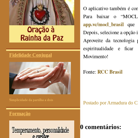
O aplicativo também é co
Para baixar o “MOCL 
app.vc/mocl_brasil
que d
Depois, selecione a opção i
Aproveite da tecnologia
espiritualidade e fica
Fidelidade Conjugal
Movimento!
RCC Brasil
Fonte:
Simplicidade da partilha a dois
Postado por
Armadura do Cr
Formação
0 comentários: