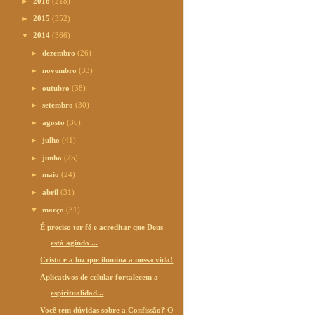
►
2016
(218)
►
2015
(352)
▼
2014
(366)
►
dezembro
(26)
►
novembro
(33)
►
outubro
(38)
►
setembro
(30)
►
agosto
(36)
►
julho
(41)
►
junho
(25)
►
maio
(24)
►
abril
(31)
▼
março
(31)
É preciso ter fé e acreditar que Deus
está agindo ...
Cristo é a luz que ilumina a nossa vida!
Aplicativos de celular fortalecem a
espiritualidad...
Você tem dúvidas sobre a Confissão? O