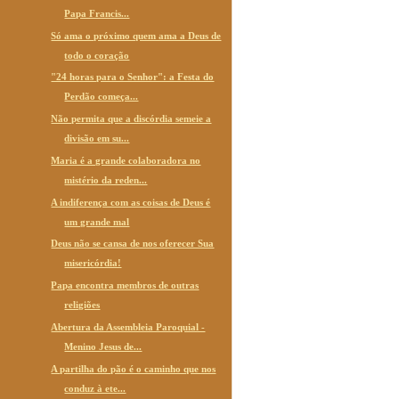
Papa Francis...
Só ama o próximo quem ama a Deus de
todo o coração
"24 horas para o Senhor": a Festa do
Perdão começa...
Não permita que a discórdia semeie a
divisão em su...
Maria é a grande colaboradora no
mistério da reden...
A indiferença com as coisas de Deus é
um grande mal
Deus não se cansa de nos oferecer Sua
misericórdia!
Papa encontra membros de outras
religiões
Abertura da Assembleia Paroquial -
Menino Jesus de...
A partilha do pão é o caminho que nos
conduz à ete...