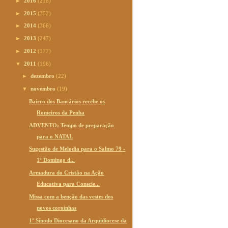
►
2016
(218)
►
2015
(352)
►
2014
(366)
►
2013
(247)
►
2012
(177)
▼
2011
(196)
►
dezembro
(22)
▼
novembro
(19)
Bairro dos Bancários recebe os
Romeiros da Penha
ADVENTO: Tempo de preparação
para o NATAL
Sugestão de Melodia para o Salmo 79 -
1º Domingo d...
Armadura do Cristão na Ação
Educativa para Conscie...
Missa com a benção das vestes dos
novos coroinhas
1° Sínodo Diocesano da Arquidiocese da