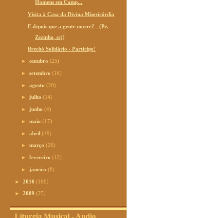
Homens em Camp...
Visita à Casa da Divina Misericórdia
E depois que a gente morre? - (Pe.
Zezinho, scj)
Brechó Solidário - Participe!
►
outubro
(25)
►
setembro
(16)
►
agosto
(20)
►
julho
(14)
►
junho
(4)
►
maio
(17)
►
abril
(19)
►
março
(20)
►
fevereiro
(12)
►
janeiro
(8)
►
2010
(180)
►
2009
(25)
Liturgia Musical - Audio