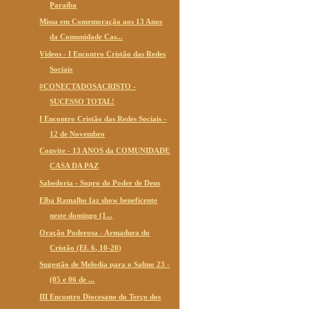
Paraíba
Missa em Comemoração aos 13 Anos
da Comunidade Cas...
Vídeos - I Encontro Cristão das Redes
Sociais
#CONECTADOSACRISTO -
SUCESSO TOTAL!
I Encontro Cristão das Redes Sociais -
12 de Novembro
Convite - 13 ANOS da COMUNIDADE
CASA DA PAZ
Sabedoria - Sopro do Poder de Deus
Elba Ramalho faz show beneficente
neste domingo (1...
Oração Poderosa - Armadura do
Cristão (Ef. 6, 10-20)
Sugestão de Melodia para o Salmo 23 -
(05 e 06 de ...
III Encontro Diocesano do Terço dos