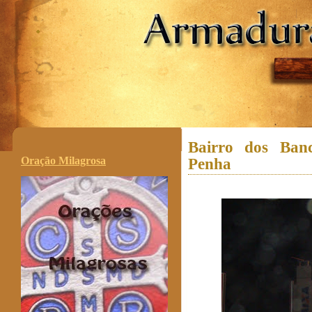
.
Bairro dos Ban
Oração Milagrosa
Penha