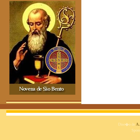
Dise�o de
A.
Spon