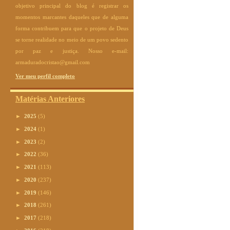
objetivo principal do blog é registrar os
momentos marcantes daqueles que de alguma
forma contribuem para que o projeto de Deus
se torne realidade no meio de um povo sedento
por paz e justiça. Nosso e-mail:
armaduradocristao@gmail.com
Ver meu perfil completo
Matérias Anteriores
►
2025
(5)
►
2024
(1)
►
2023
(2)
►
2022
(36)
►
2021
(113)
►
2020
(237)
►
2019
(146)
►
2018
(261)
►
2017
(218)