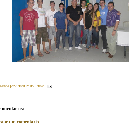
ostado por
Armadura do Cristão
comentários:
star um comentário