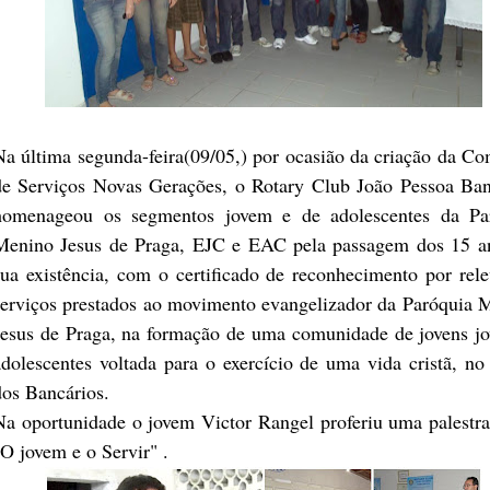
Na última segunda-feira(09/05,) por ocasião da criação da Co
de Serviços Novas Gerações, o Rotary Club João Pessoa Ban
homenageou os segmentos jovem e de adolescentes da Pa
Menino Jesus de Praga, EJC e EAC pela passagem dos 15 a
sua existência, com o certificado de reconhecimento por rele
serviços prestados ao movimento evangelizador da Paróquia 
Jesus de Praga, na formação de uma comunidade de jovens jo
adolescentes voltada para o exercício de uma vida cristã, no
dos Bancários.
Na oportunidade o jovem Victor Rangel proferiu uma palestra
"O jovem e o Servir" .