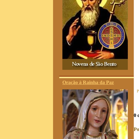
Oração à Rainha da Paz
P
0 
Po