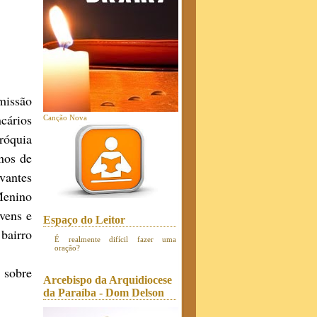
missão
cários
Canção Nova
róquia
nos de
vantes
Menino
vens e
Espaço do Leitor
 bairro
É realmente difícil fazer uma
oração?
 sobre
Arcebispo da Arquidiocese
da Paraíba - Dom Delson