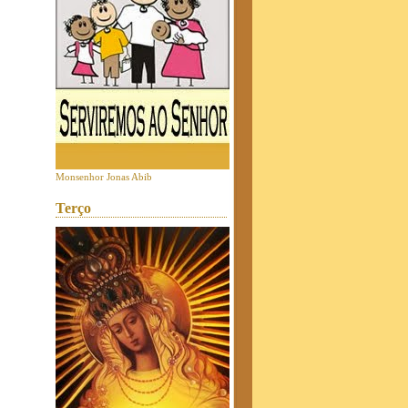
Monsenhor Jonas Abib
Terço