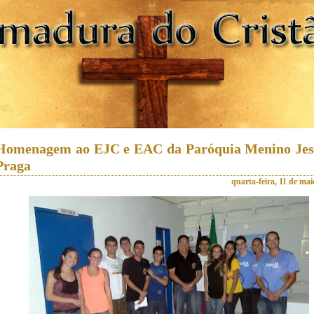
Homenagem ao EJC e EAC da Paróquia Menino Jes
Praga
quarta-feira, 11 de mai