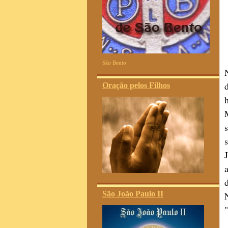
São Bento
Oração pelos Filhos
São João Paulo II