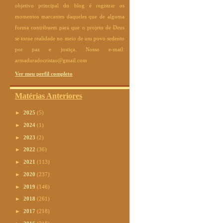
objetivo principal do blog é registrar os
momentos marcantes daqueles que de alguma
forma contribuem para que o projeto de Deus
se torne realidade no meio de um povo sedento
por paz e justiça. Nosso e-mail:
armaduradocristao@gmail.com
Ver meu perfil completo
Matérias Anteriores
►
2025
(5)
►
2024
(1)
►
2023
(2)
►
2022
(36)
►
2021
(113)
►
2020
(237)
►
2019
(146)
►
2018
(261)
►
2017
(218)