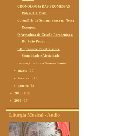
CRONOLOGIA DAS PROMESSAS
PARA O TIMBÓ
Calendário da Semana Santa na Nossa
Paróquia
O Armadura do Cristão Parabeniza o
RC João Pessoa ...
EJC promove Palestra sobre
Sexualidade e Afetividade
Formação sobre a Semana Santa
►
março
(20)
►
fevereiro
(12)
►
janeiro
(8)
►
2010
(180)
►
2009
(25)
Liturgia Musical - Audio