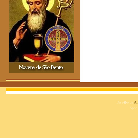
Dise�o de
A.
Spon