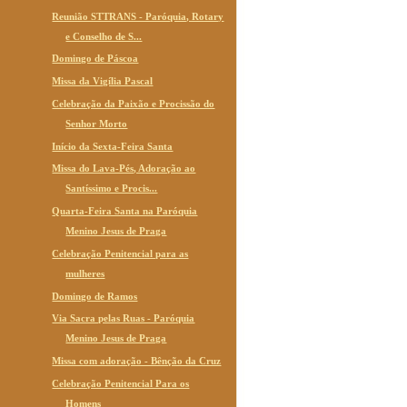
Reunião STTRANS - Paróquia, Rotary
e Conselho de S...
Domingo de Páscoa
Missa da Vigília Pascal
Celebração da Paixão e Procissão do
Senhor Morto
Início da Sexta-Feira Santa
Missa do Lava-Pés, Adoração ao
Santíssimo e Procis...
Quarta-Feira Santa na Paróquia
Menino Jesus de Praga
Celebração Penitencial para as
mulheres
Domingo de Ramos
Via Sacra pelas Ruas - Paróquia
Menino Jesus de Praga
Missa com adoração - Bênção da Cruz
Celebração Penitencial Para os
Homens