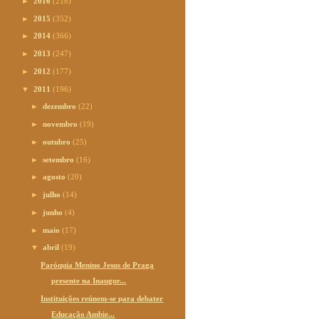
►
2016
(218)
►
2015
(352)
►
2014
(366)
►
2013
(247)
►
2012
(177)
▼
2011
(196)
►
dezembro
(22)
►
novembro
(19)
►
outubro
(25)
►
setembro
(16)
►
agosto
(20)
►
julho
(14)
►
junho
(4)
►
maio
(17)
▼
abril
(19)
Paróquia Menino Jesus de Praga
presente na Inaugur...
Instituições reúnem-se para debater
Educação Ambie...