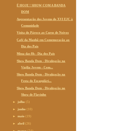
É HOJE ! SHOW COM A BANDA
DOM
Apresentação dos Jovens do XVI EJC à
Comunidade
Visita do Pároco ao Curso de Noivos
Café da Manhã em Comemoração ao
Dia dos Pais
Missa das 8h - Dia dos Pais
Show Banda Dom - Divulgação na
Vigília Jovem - Com...
Show Banda Dom - Divulgação na
Festa do Escapulári...
Show Banda Dom - Divulgação no
Show de Flavinho
►
julho
(5)
►
junho
(10)
►
maio
(19)
►
abril
(26)
►
março
(24)