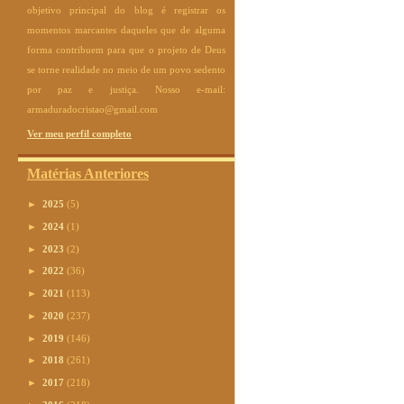
objetivo principal do blog é registrar os
momentos marcantes daqueles que de alguma
forma contribuem para que o projeto de Deus
se torne realidade no meio de um povo sedento
por paz e justiça. Nosso e-mail:
armaduradocristao@gmail.com
Ver meu perfil completo
Matérias Anteriores
►
2025
(5)
►
2024
(1)
►
2023
(2)
►
2022
(36)
►
2021
(113)
►
2020
(237)
►
2019
(146)
►
2018
(261)
►
2017
(218)