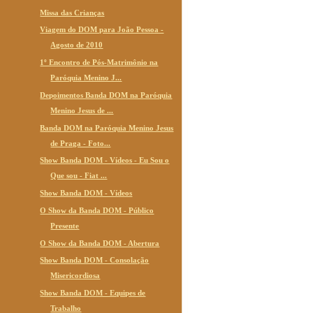
Missa das Crianças
Viagem do DOM para João Pessoa -
Agosto de 2010
1º Encontro de Pós-Matrimônio na
Paróquia Menino J...
Depoimentos Banda DOM na Paróquia
Menino Jesus de ...
Banda DOM na Paróquia Menino Jesus
de Praga - Foto...
Show Banda DOM - Vídeos - Eu Sou o
Que sou - Fiat ...
Show Banda DOM - Vídeos
O Show da Banda DOM - Público
Presente
O Show da Banda DOM - Abertura
Show Banda DOM - Consolação
Misericordiosa
Show Banda DOM - Equipes de
Trabalho