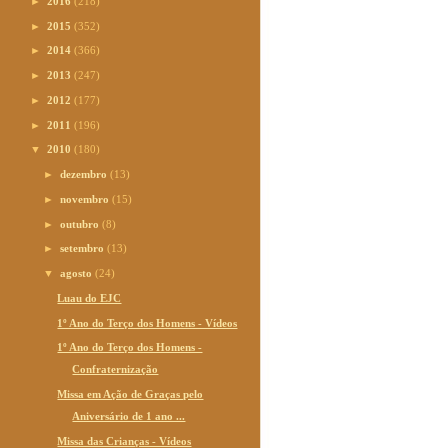
►
2016
(218)
►
2015
(352)
►
2014
(366)
►
2013
(247)
►
2012
(177)
►
2011
(196)
▼
2010
(180)
►
dezembro
(13)
►
novembro
(15)
►
outubro
(8)
►
setembro
(13)
▼
agosto
(24)
Luau do EJC
1º Ano do Terço dos Homens - Vídeos
1º Ano do Terço dos Homens -
Confraternização
Missa em Ação de Graças pelo
Aniversário de 1 ano ...
Missa das Crianças - Vídeos