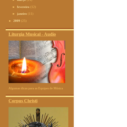
►
fevereiro
(12)
►
janeiro
(11)
►
2009
(25)
Liturgia Musical - Audio
Algumas dicas para as Equipes de Música
Corpus Christi