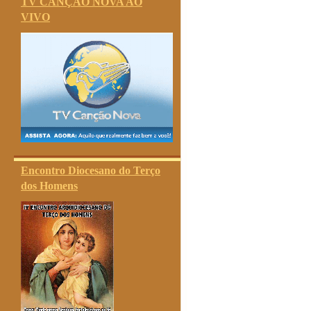
TV CANÇÃO NOVA AO
VIVO
Encontro Diocesano do Terço
dos Homens