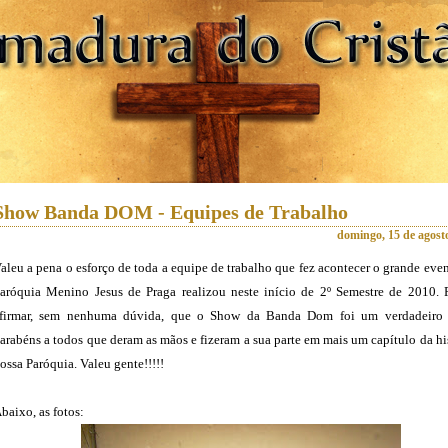
Show Banda DOM - Equipes de Trabalho
domingo, 15 de agost
aleu a pena o esforço de toda a equipe de trabalho que fez acontecer o grande eve
aróquia Menino Jesus de Praga realizou neste início de 2º Semestre de 2010.
firmar, sem nenhuma dúvida, que o Show da Banda Dom foi um verdadeiro 
arabéns a todos que deram as mãos e fizeram a sua parte em mais um capítulo da hi
ossa Paróquia. Valeu gente!!!!!
baixo, as fotos: