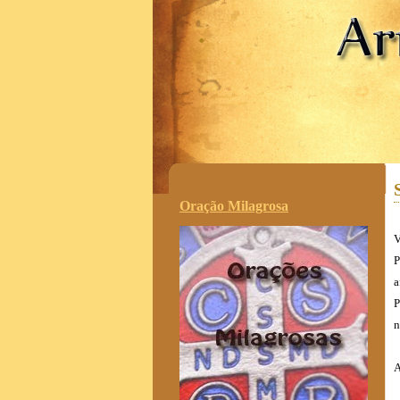
.
Oração Milagrosa
V
P
a
P
n
A