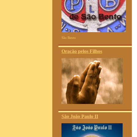
São Bento
Oração pelos Filhos
São João Paulo II