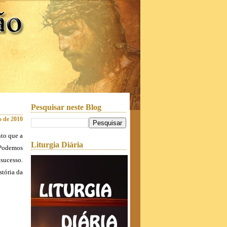
Pesquisar neste Blog
o de 2010
nto que a
Liturgia Diária
 Podemos
sucesso.
stória da