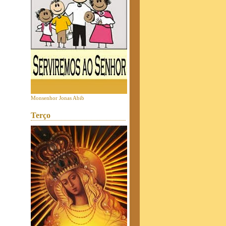
Monsenhor Jonas Abib
Terço