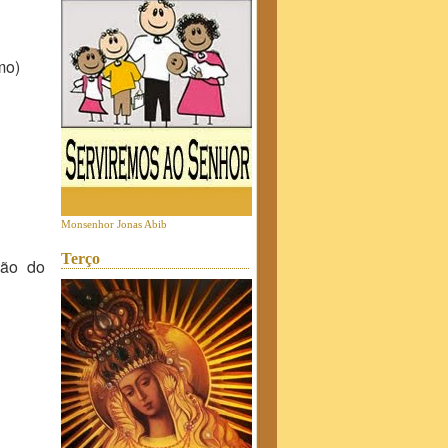
mo)
Monsenhor Jonas Abib
Terço
são do