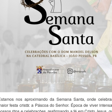
Estamos nos aproximando da Semana Santa, onde celebr
maior festa cristã: a Páscoa do Senhor. Época de viver inten
nossos ritos e celebrações, reafirmando a fé em Cristo Jesus, 