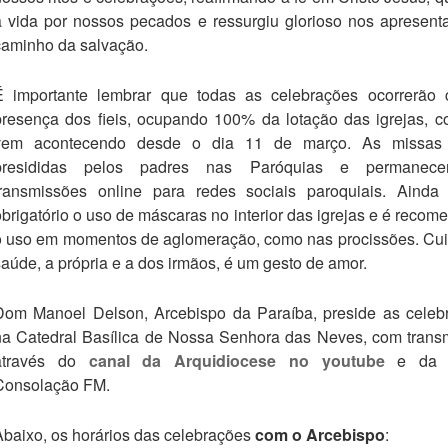
a vida por nossos pecados e ressurgiu glorioso nos apresent
caminho da salvação.
É importante lembrar que todas as celebrações ocorrerão
presença dos fieis, ocupando 100% da lotação das igrejas, c
vem acontecendo desde o dia 11 de março. As missas
presididas pelos padres nas Paróquias e permanec
transmissões online para redes sociais paroquiais. Ainda 
obrigatório o uso de máscaras no interior das igrejas e é reco
o uso em momentos de aglomeração, como nas procissões. Cui
saúde, a própria e a dos irmãos, é um gesto de amor.
Dom Manoel Delson, Arcebispo da Paraíba, preside as celeb
na Catedral Basílica de Nossa Senhora das Neves, com trans
através do
canal da Arquidiocese no youtube
e da 
Consolação FM.
Abaixo, os horários das celebrações
com o Arcebispo
: