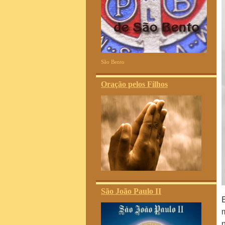
São Bento
Oração pelos Filhos
São João Paulo II