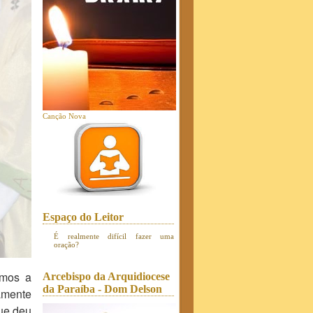
Canção Nova
Espaço do Leitor
É realmente difícil fazer uma
oração?
amos a
Arcebispo da Arquidiocese
da Paraíba - Dom Delson
samente
que deu