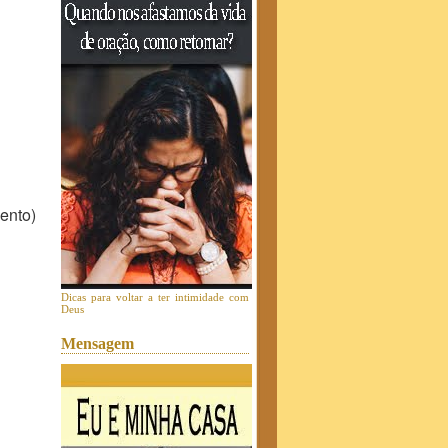
ento)
Dicas para voltar a ter intimidade com
Deus
Mensagem