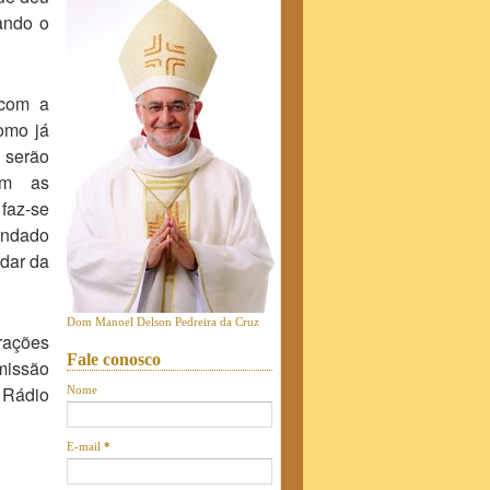
ando o
 com a
omo já
 serão
em as
faz-se
mendado
dar da
Dom Manoel Delson Pedreira da Cruz
rações
Fale conosco
missão
Rádio
Nome
E-mail
*