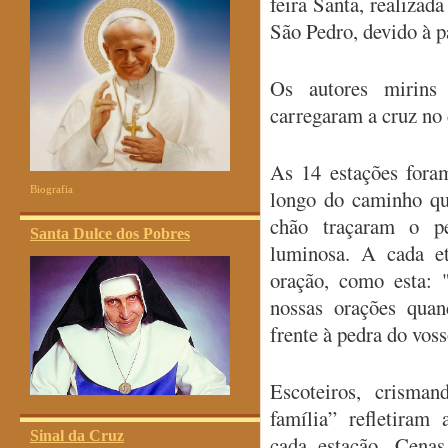
feira Santa, realizad
São Pedro, devido à 
Os autores mirins
carregaram a cruz no 
As 14 estações fora
Biografia
longo do caminho qu
chão traçaram o p
Santa Dulce dos Pobres
luminosa. A cada e
oração, como esta: 
nossas orações qua
frente à pedra do voss
Escoteiros, crisma
família” refletiram 
Sinal da Cruz
cada estação. Cenas