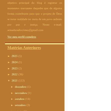
objetivo principal do blog é registrar os
momentos marcantes daqueles que de alguma
forma contribuem para que o projeto de Deus
se torne realidade no meio de um povo sedento
por paz e justiça. Nosso e-mail:
armaduradocristao@gmail.com
Ver meu perfil completo
Matérias Anteriores
►
2025
(5)
►
2024
(1)
►
2023
(2)
►
2022
(36)
▼
2021
(113)
►
dezembro
(1)
►
novembro
(1)
►
outubro
(14)
►
setembro
(3)