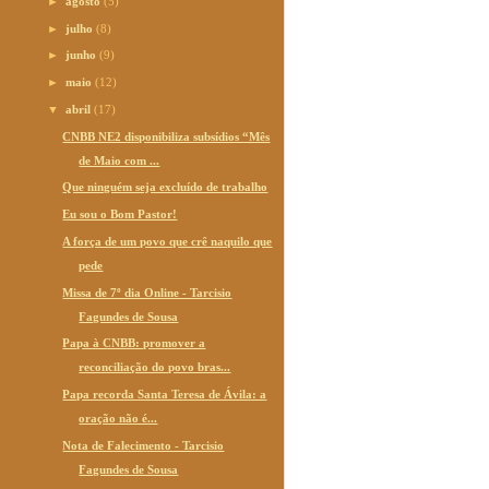
►
agosto
(5)
►
julho
(8)
►
junho
(9)
►
maio
(12)
▼
abril
(17)
CNBB NE2 disponibiliza subsídios “Mês
de Maio com ...
Que ninguém seja excluído de trabalho
Eu sou o Bom Pastor!
A força de um povo que crê naquilo que
pede
Missa de 7º dia Online - Tarcisio
Fagundes de Sousa
Papa à CNBB: promover a
reconciliação do povo bras...
Papa recorda Santa Teresa de Ávila: a
oração não é...
Nota de Falecimento - Tarcisio
Fagundes de Sousa