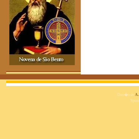
Dise�o de
A.
Spon