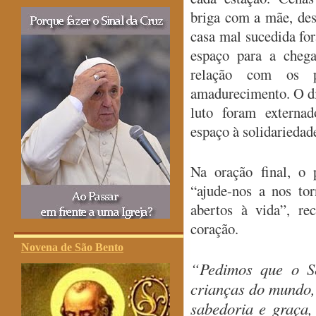
briga com a mãe, des
casa mal sucedida f
espaço para a cheg
relação com os p
amadurecimento. O di
luto foram externad
espaço à solidariedade
Na oração final, o
“ajude-nos a nos tor
abertos à vida”, re
coração.
Novena de São Bento
“Pedimos que o Se
crianças do mundo,
sabedoria e graça,