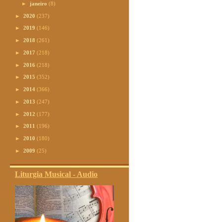
►
janeiro
(8)
►
2020
(237)
►
2019
(146)
►
2018
(261)
►
2017
(218)
►
2016
(218)
►
2015
(352)
►
2014
(366)
►
2013
(247)
►
2012
(177)
►
2011
(196)
►
2010
(180)
►
2009
(25)
Liturgia Musical - Audio