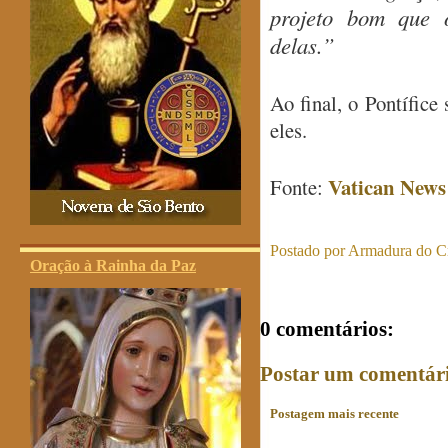
projeto bom que 
delas.”
Ao final, o Pontífice
eles.
Vatican News
Fonte:
Postado por
Armadura do Cr
Oração à Rainha da Paz
0 comentários:
Postar um comentár
Postagem mais recente