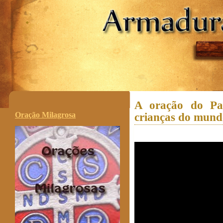
.
A oração do Pa
Oração Milagrosa
crianças do mund