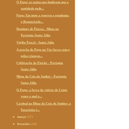
O Papa: os santos nos lembram que a
santidade pode...
Papa: Em meio a guerras e pandemia,
o Ressuscitado...
Domingo de Páscoa - Missa na
Paróquia Santa Júlia
Vigília Pascal - Santa Júlia
A oração do Papa na Via-Sacra com e
pelas crianças...
Celebração da Paixão - Paróquia
Santa Júlia
Missa da Ceia do Senhor - Paróquia
Santa Júlia
O Papa: a força da vitória de Cristo
vence o mal e...
Cardeal na Missa da Ceia do Senhor: a
Eucaristia é...
►
março
(21)
►
fevereiro
(14)