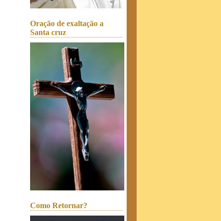
Oração de exaltação a
Santa cruz
Como Retornar?