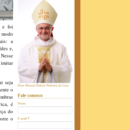
 e foi
e modo
ais: a
ldes e,
 Nesse
 imitar
t seja
Dom Manoel Delson Pedreira da Cruz
mente o
Fale conosco
ombras
ica, é
Nome
rça do
orre o
E-mail
*