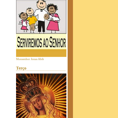
Monsenhor Jonas Abib
Terço