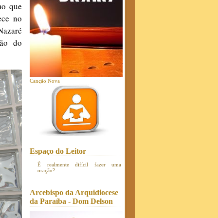
mo que
ece no
 Nazaré
ção do
Canção Nova
Espaço do Leitor
É realmente difícil fazer uma
oração?
Arcebispo da Arquidiocese
da Paraíba - Dom Delson