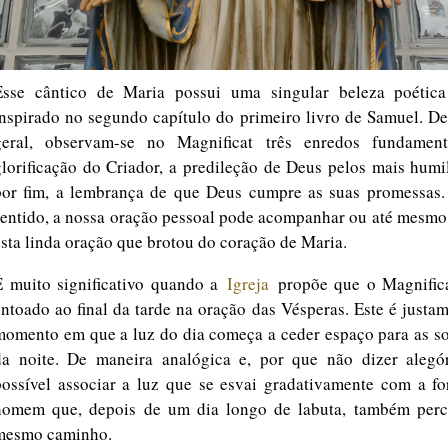
Esse cântico de Maria possui uma singular beleza poética
inspirado no segundo capítulo do primeiro livro de Samuel. D
geral, observam-se no Magnificat três enredos fundament
glorificação do Criador, a predileção de Deus pelos mais humi
por fim, a lembrança de que Deus cumpre as suas promessas.
sentido, a nossa oração pessoal pode acompanhar ou até mesmo
esta linda oração que brotou do coração de Maria.
É muito significativo quando a
Igreja
propõe que o Magnifica
entoado ao final da tarde na oração das Vésperas. Este é justa
momento em que a luz do dia começa a ceder espaço para as s
da noite. De maneira analógica e, por que não dizer alegór
possível associar a luz que se esvai gradativamente com a fo
homem que, depois de um dia longo de labuta, também perc
mesmo caminho.