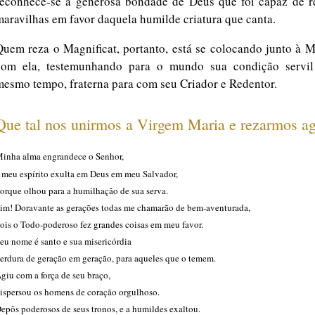
reconhece-se a generosa bondade de Deus que foi capaz de re
maravilhas em favor daquela humilde criatura que canta.
Quem reza o Magnificat, portanto, está se colocando junto à M
com ela, testemunhando para o mundo sua condição servil
mesmo tempo, fraterna para com seu Criador e Redentor.
Que tal nos unirmos a Virgem Maria e rezarmos a
inha alma engrandece o Senhor,
 meu espírito exulta em Deus em meu Salvador,
orque olhou para a humilhação de sua serva.
im! Doravante as gerações todas me chamarão de bem-aventurada,
ois o Todo-poderoso fez grandes coisas em meu favor.
eu nome é santo e sua misericórdia
erdura de geração em geração, para aqueles que o temem.
giu com a força de seu braço,
ispersou os homens de coração orgulhoso.
epôs poderosos de seus tronos, e a humildes exaltou.