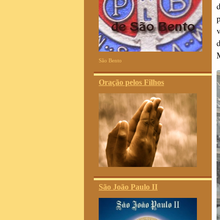
M
São Bento
Oração pelos Filhos
São João Paulo II