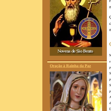
M
e
Oração à Rainha da Paz
p
S
p
S
p
A
d
D