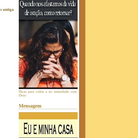
s antiga
Dicas para voltar a ter intimidade com
Deus
Mensagem