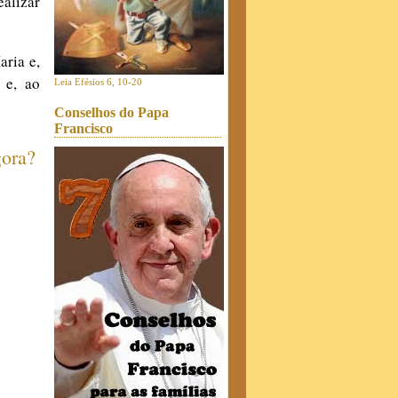
alizar
aria e,
 e, ao
Leia Efésios 6, 10-20
Conselhos do Papa
Francisco
gora?