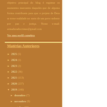
objetivo principal do blog é registrar os
momentos marcantes daqueles que de alguma
forma contribuem para que o projeto de Deus
se torne realidade no meio de um povo sedento
por paz e justiça. Nosso e-mail:
armaduradocristao@gmail.com
Ver meu perfil completo
Matérias Anteriores
►
2025
(5)
►
2024
(1)
►
2023
(2)
►
2022
(36)
►
2021
(113)
►
2020
(237)
▼
2019
(146)
►
dezembro
(7)
►
novembro
(9)