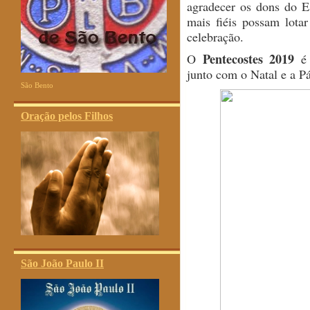
agradecer os dons do E
mais fiéis possam lota
celebração.
Pentecostes 201
9
O
é 
junto com o Natal e a P
São Bento
Oração pelos Filhos
São João Paulo II