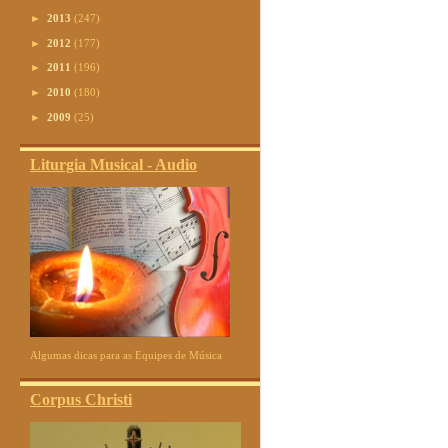
►
2013
(247)
►
2012
(177)
►
2011
(196)
►
2010
(180)
►
2009
(25)
Liturgia Musical - Audio
Algumas dicas para as Equipes de Música
Corpus Christi