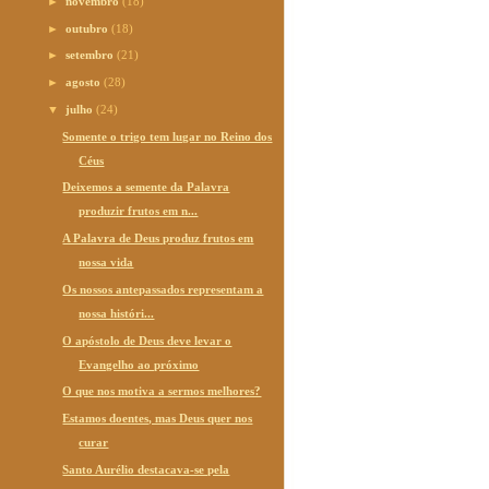
►
novembro
(18)
►
outubro
(18)
►
setembro
(21)
►
agosto
(28)
▼
julho
(24)
Somente o trigo tem lugar no Reino dos
Céus
Deixemos a semente da Palavra
produzir frutos em n...
A Palavra de Deus produz frutos em
nossa vida
Os nossos antepassados representam a
nossa históri...
O apóstolo de Deus deve levar o
Evangelho ao próximo
O que nos motiva a sermos melhores?
Estamos doentes, mas Deus quer nos
curar
Santo Aurélio destacava-se pela