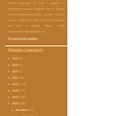
objetivo principal do blog é registrar os
momentos marcantes daqueles que de alguma
forma contribuem para que o projeto de Deus
se torne realidade no meio de um povo sedento
por paz e justiça. Nosso e-mail:
armaduradocristao@gmail.com
Ver meu perfil completo
Matérias Anteriores
►
2025
(5)
►
2024
(1)
►
2023
(2)
►
2022
(36)
►
2021
(113)
►
2020
(237)
►
2019
(146)
▼
2018
(261)
►
dezembro
(17)