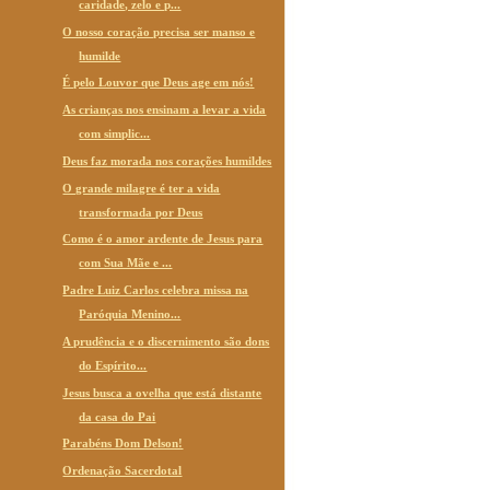
caridade, zelo e p...
O nosso coração precisa ser manso e
humilde
É pelo Louvor que Deus age em nós!
As crianças nos ensinam a levar a vida
com simplic...
Deus faz morada nos corações humildes
O grande milagre é ter a vida
transformada por Deus
Como é o amor ardente de Jesus para
com Sua Mãe e ...
Padre Luiz Carlos celebra missa na
Paróquia Menino...
A prudência e o discernimento são dons
do Espírito...
Jesus busca a ovelha que está distante
da casa do Pai
Parabéns Dom Delson!
Ordenação Sacerdotal