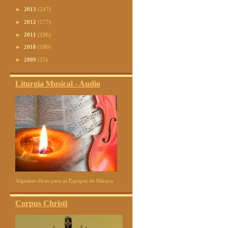
►
2013
(247)
►
2012
(177)
►
2011
(196)
►
2010
(180)
►
2009
(25)
Liturgia Musical - Audio
Algumas dicas para as Equipes de Música
Corpus Christi