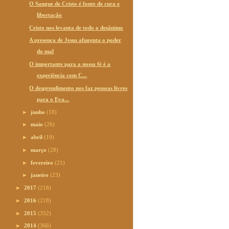
O Sangue de Cristo é fonte de cura e
libertação
Cristo nos levanta de todo o desânimo
A presença de Jesus afugenta o poder
do mal
O importante para a nossa fé é a
experiência com C...
O desprendimento nos faz pessoas livres
para o Eva...
►
junho
(18)
►
maio
(26)
►
abril
(19)
►
março
(28)
►
fevereiro
(21)
►
janeiro
(23)
►
2017
(218)
►
2016
(218)
►
2015
(352)
►
2014
(366)