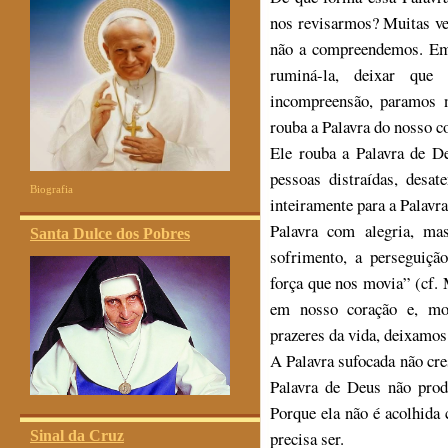
nos revisarmos? Muitas ve
não a compreendemos. Em 
ruminá-la, deixar que
incompreensão, paramos n
rouba a Palavra do nosso c
Ele rouba a Palavra de D
pessoas distraídas, desa
Biografia
inteiramente para a Palavr
Palavra com alegria, m
Santa Dulce dos Pobres
sofrimento, a perseguiçã
força que nos movia” (cf. 
em nosso coração e, mov
prazeres da vida, deixamos 
A Palavra sufocada não cre
Palavra de Deus não prod
Porque ela não é acolhida
precisa ser.
Sinal da Cruz