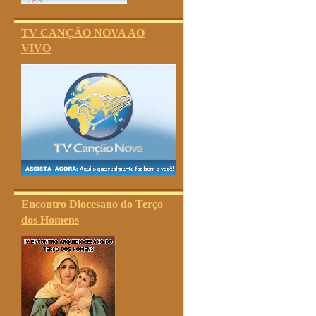
TV CANÇÃO NOVA AO
VIVO
Encontro Diocesano do Terço
dos Homens