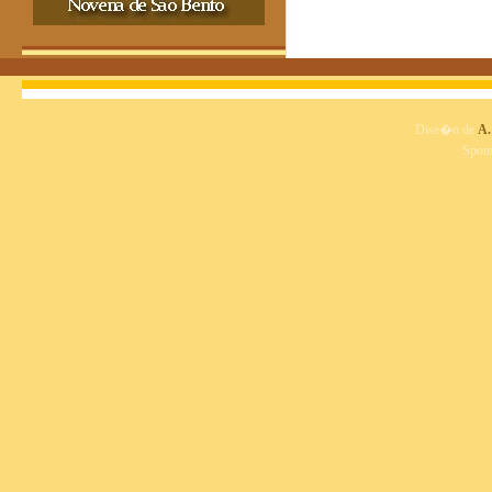
Dise�o de
A.
Spon