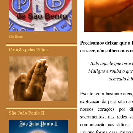
São Bento
Precisamos deixar que a 
crescer, não colheremos o
Oração pelos Filhos
“Todo aquele que ouve 
Maligno e rouba o que 
semeado à b
Escute, com bastante atenç
explicação da parábola da
nossos corações por di
São João Paulo II
sacramentos, nas redes s
comunicação, nas rádios.
De que forma essa Palavra