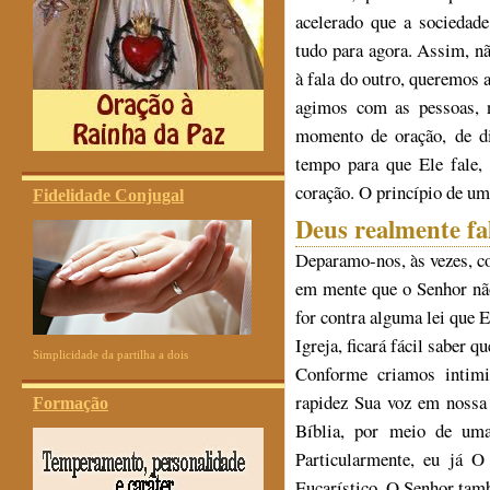
acelerado que a sociedad
tudo para agora. Assim, n
à fala do outro, queremos 
agimos com as pessoas, 
momento de oração, de di
tempo para que Ele fale,
coração. O princípio de uma
Fidelidade Conjugal
Deus realmente fa
Deparamo-nos, às vezes, c
em mente que o Senhor não
for contra alguma lei que E
Igreja, ficará fácil saber q
Simplicidade da partilha a dois
Conforme criamos intim
rapidez Sua voz em nossa 
Formação
Bíblia, por meio de uma
Particularmente, eu já 
Eucarístico. O Senhor tam