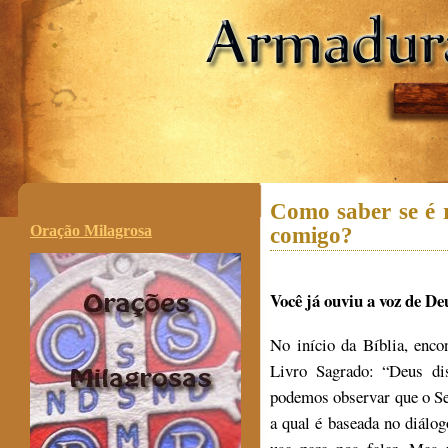
.
Como saber se é 
Oração Milagrosa
comigo?
Você já ouviu a voz de De
No início da Bíblia, enc
Livro Sagrado: “Deus di
podemos observar que o S
a qual é baseada no diálo