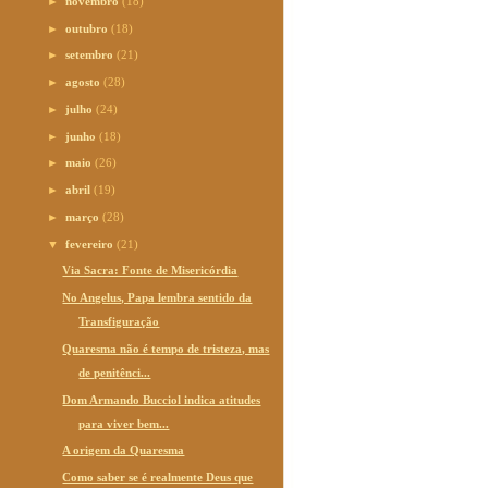
►
novembro
(18)
►
outubro
(18)
►
setembro
(21)
►
agosto
(28)
►
julho
(24)
►
junho
(18)
►
maio
(26)
►
abril
(19)
►
março
(28)
▼
fevereiro
(21)
Via Sacra: Fonte de Misericórdia
No Angelus, Papa lembra sentido da
Transfiguração
Quaresma não é tempo de tristeza, mas
de penitênci...
Dom Armando Bucciol indica atitudes
para viver bem...
A origem da Quaresma
Como saber se é realmente Deus que