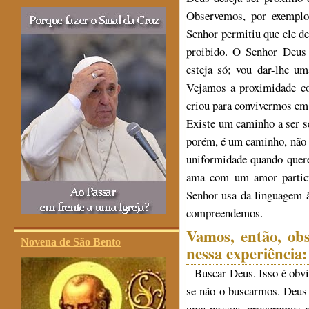
Observemos, por exemplo
Senhor permitiu que ele de
proibido. O Senhor Deu
esteja só; vou dar-lhe um
Vejamos a proximidade c
criou para convivermos em
Existe um caminho a ser s
porém, é um caminho, não 
uniformidade quando quere
ama com um amor particul
Senhor usa da linguagem 
compreendemos.
Vamos, então, obs
Novena de São Bento
nessa experiência:
– Buscar Deus. Isso é obv
se não o buscarmos. Deus
uma pessoa, procuramos m