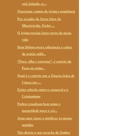
está falando co...
Quaresma, tempo de jejum e penitência
Por ocasião da Sexta-feira da
Misericórdia, Padre ...
O jejum precisa fazer parte da nossa
vida
Dom Delson prega tolerância e cobra
da gestão públ...
“Para, olha e regressa”, é convite do
Papa no prim...
Qual é o convite que a Quarta-feira de
Cinzas nos ...
Existe relação entre o carnaval e o
Cristianismo
Padres ressaltam bom senso e
maturidade para o cri...
Jesus quer curar e purificar os nossos
sentidos
Não desvia o seu coração do Senhor