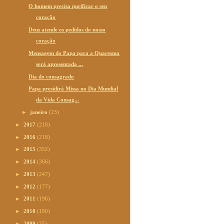
O homem precisa purificar o seu
coração
Deus atende os pedidos do nosso
coração
Mensagem do Papa para a Quaresma
será apresentada ...
Dia do consagrado
Papa presidirá Missa no Dia Mundial
da Vida Consag...
►
janeiro
(23)
►
2017
(218)
►
2016
(218)
►
2015
(352)
►
2014
(366)
►
2013
(247)
►
2012
(177)
►
2011
(196)
►
2010
(180)
►
2009
(25)