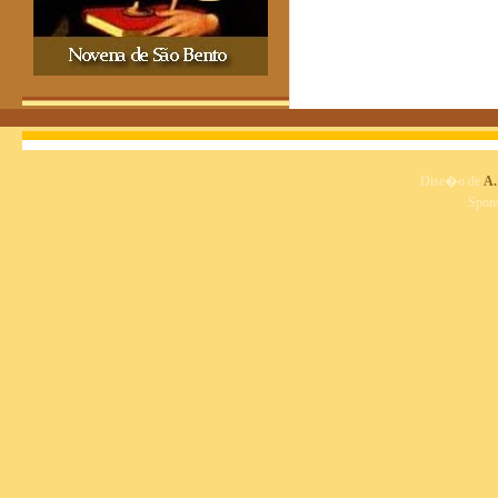
Dise�o de
A.
Spon