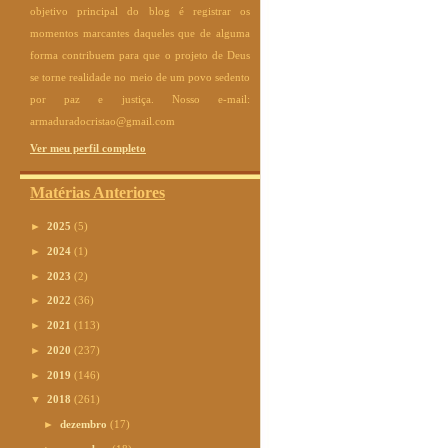
objetivo principal do blog é registrar os
momentos marcantes daqueles que de alguma
forma contribuem para que o projeto de Deus
se torne realidade no meio de um povo sedento
por paz e justiça. Nosso e-mail:
armaduradocristao@gmail.com
Ver meu perfil completo
Matérias Anteriores
►
2025
(5)
►
2024
(1)
►
2023
(2)
►
2022
(36)
►
2021
(113)
►
2020
(237)
►
2019
(146)
▼
2018
(261)
►
dezembro
(17)