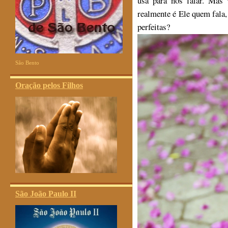
usa para nos falar. Mas
realmente é Ele quem fala
perfeitas?
São Bento
Oração pelos Filhos
São João Paulo II