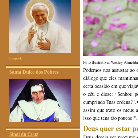
Biografia
Foto ilustrativa: Wesley Almei
Podemos nos assustar ao o
Santa Dulce dos Pobres
diálogo que eles mantinh
certa ocasião em que viaj
o céu e disse: “Senhor, p
cumprindo Tuas ordens?”. 
assim que trato os meus a
isso que tens tão poucos!”.
Deus quer estar 
Sinal da Cruz
Deus deseja ser próximo 