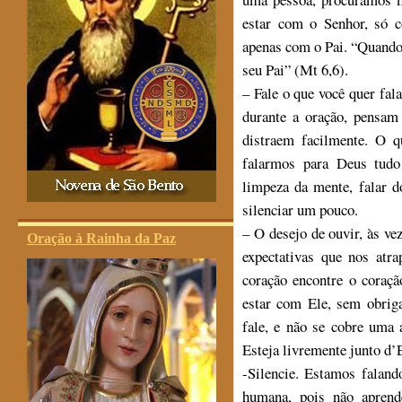
estar com o Senhor, só c
apenas com o Pai. “Quando r
seu Pai” (Mt 6,6).
– Fale o que você quer fal
durante a oração, pensam
distraem facilmente. O q
falarmos para Deus tudo
limpeza da mente, falar do
silenciar um pouco.
– O desejo de ouvir, às ve
Oração à Rainha da Paz
expectativas que nos atr
coração encontre o coraç
estar com Ele, sem obrig
fale, e não se cobre uma 
Esteja livremente junto d’
-Silencie. Estamos faland
humana, pois não aprend