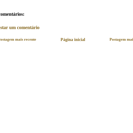
comentários:
star um comentário
ostagem mais recente
Página inicial
Postagem mai