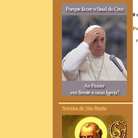
0 
Po
P
Novena de São Bento