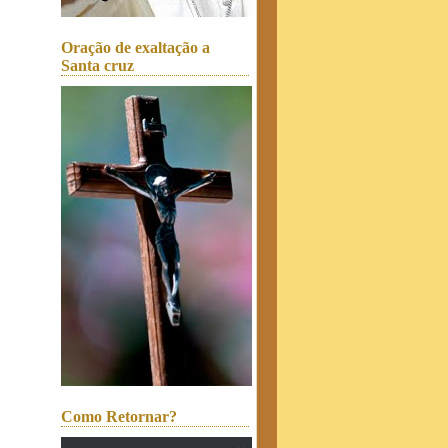
Oração de exaltação a
Santa cruz
Como Retornar?