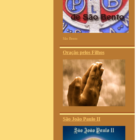
São Bento
Oração pelos Filhos
São João Paulo II