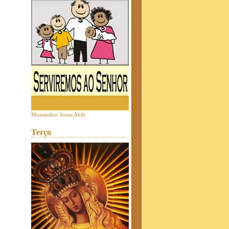
Monsenhor Jonas Abib
Terço