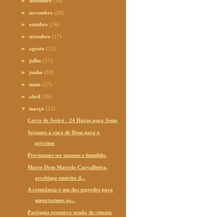
►
dezembro
(16)
►
novembro
(20)
►
outubro
(24)
►
setembro
(17)
►
agosto
(23)
►
julho
(17)
►
junho
(10)
►
maio
(27)
►
abril
(16)
▼
março
(25)
Cerco de Jericó - 24 Horas para Jesus
Sejamos a cura de Deus para o
próximo
Precisamos ser mansos e humildes
Morre Dom Marcelo Carvalheira,
arcebispo emérito d...
A constância é um dos segredos para
suportarmos as...
Paróquia promove sessão de cinema