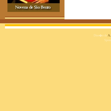
Dise�o de
A.
Spon