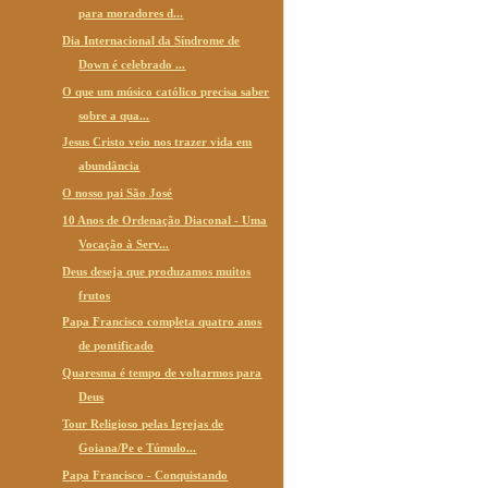
para moradores d...
Dia Internacional da Síndrome de
Down é celebrado ...
O que um músico católico precisa saber
sobre a qua...
Jesus Cristo veio nos trazer vida em
abundância
O nosso pai São José
10 Anos de Ordenação Diaconal - Uma
Vocação à Serv...
Deus deseja que produzamos muitos
frutos
Papa Francisco completa quatro anos
de pontificado
Quaresma é tempo de voltarmos para
Deus
Tour Religioso pelas Igrejas de
Goiana/Pe e Túmulo...
Papa Francisco - Conquistando