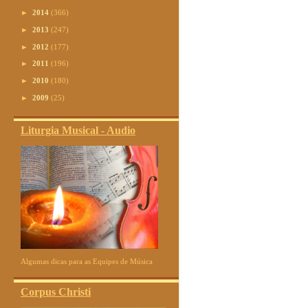
►
2014
(366)
►
2013
(247)
►
2012
(177)
►
2011
(196)
►
2010
(180)
►
2009
(25)
Liturgia Musical - Audio
Algumas dicas para as Equipes de Música
Corpus Christi