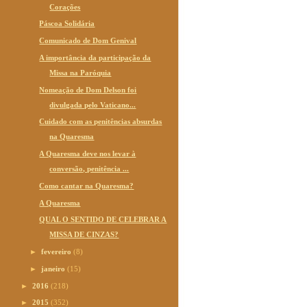
Corações
Páscoa Solidária
Comunicado de Dom Genival
A importância da participação da
Missa na Paróquia
Nomeação de Dom Delson foi
divulgada pelo Vaticano...
Cuidado com as penitências absurdas
na Quaresma
A Quaresma deve nos levar à
conversão, penitência ...
Como cantar na Quaresma?
A Quaresma
QUAL O SENTIDO DE CELEBRAR A
MISSA DE CINZAS?
►
fevereiro
(8)
►
janeiro
(15)
►
2016
(218)
►
2015
(352)