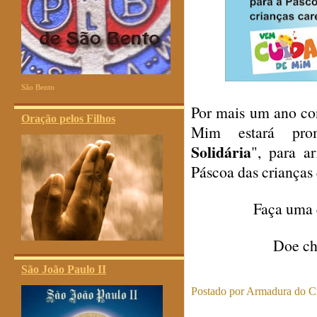
São Bento
Por mais um ano con
Oração pelos Filhos
Mim estará pr
Solidária
", para a
Páscoa das crianças 
Faça uma c
Doe cho
São João Paulo II
Postado por
Armadura do Cr