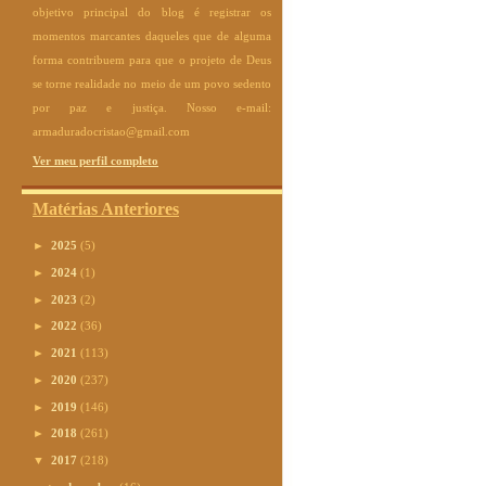
objetivo principal do blog é registrar os
momentos marcantes daqueles que de alguma
forma contribuem para que o projeto de Deus
se torne realidade no meio de um povo sedento
por paz e justiça. Nosso e-mail:
armaduradocristao@gmail.com
Ver meu perfil completo
Matérias Anteriores
►
2025
(5)
►
2024
(1)
►
2023
(2)
►
2022
(36)
►
2021
(113)
►
2020
(237)
►
2019
(146)
►
2018
(261)
▼
2017
(218)