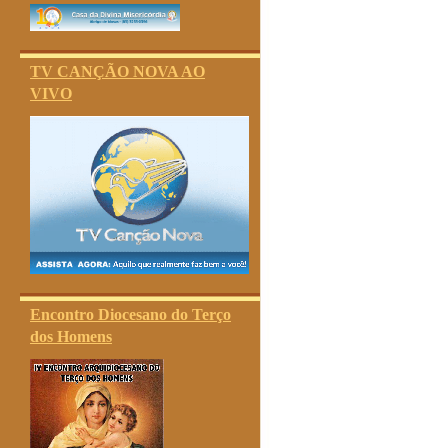
TV CANÇÃO NOVA AO
VIVO
Encontro Diocesano do Terço
dos Homens