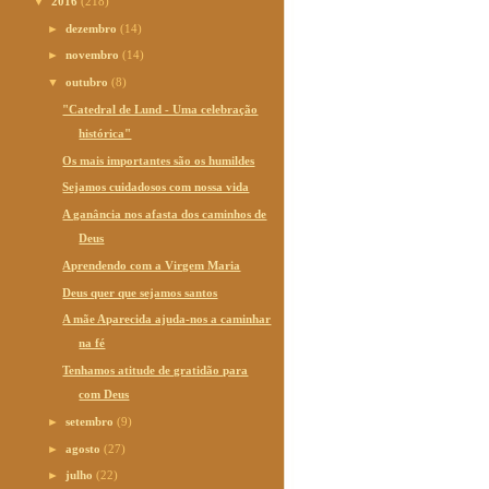
▼
2016
(218)
►
dezembro
(14)
►
novembro
(14)
▼
outubro
(8)
"Catedral de Lund - Uma celebração
histórica"
Os mais importantes são os humildes
Sejamos cuidadosos com nossa vida
A ganância nos afasta dos caminhos de
Deus
Aprendendo com a Virgem Maria
Deus quer que sejamos santos
A mãe Aparecida ajuda-nos a caminhar
na fé
Tenhamos atitude de gratidão para
com Deus
►
setembro
(9)
►
agosto
(27)
►
julho
(22)