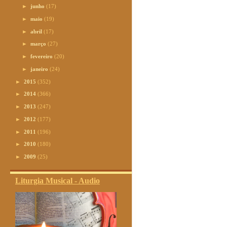
►
junho
(17)
►
maio
(19)
►
abril
(17)
►
março
(27)
►
fevereiro
(20)
►
janeiro
(24)
►
2015
(352)
►
2014
(366)
►
2013
(247)
►
2012
(177)
►
2011
(196)
►
2010
(180)
►
2009
(25)
Liturgia Musical - Audio