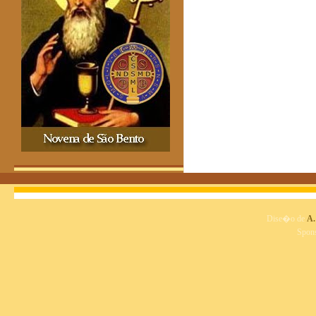
Dise�o de
A.
Spon