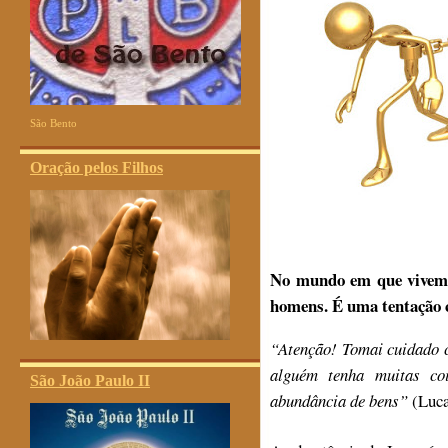
São Bento
Oração pelos Filhos
No mundo em que vivemos
homens. É uma tentação c
“Atenção! Tomai cuidado c
alguém tenha muitas co
São João Paulo II
abundância de bens”
(Luca