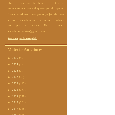
objetivo principal do blog é registrar os
momentos marcantes daqueles que de alguma
forma contribuem para que o projeto de Deus
se torne realidade no meio de um povo sedento
por paz e justiça. Nosso e-mail:
armaduradocristao@gmail.com
Ver meu perfil completo
Matérias Anteriores
►
2025
(5)
►
2024
(1)
►
2023
(2)
►
2022
(36)
►
2021
(113)
►
2020
(237)
►
2019
(146)
►
2018
(261)
►
2017
(218)