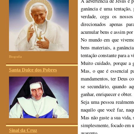
A advertência de Jesus é p
ganância é uma tentação, 
verdade, cega os nosso
direcionados apenas par
acumular bens e assim por 
No mundo em que vivemos,
bens materiais, a ganânci
tentação constante para a v
Biografia
Muito cuidado, porque a g
Mas, o que é essencial p
Santa Dulce dos Pobres
mandamentos, ter Deus co
se secundário, quando aq
ganhar, enriquecer e obter.
Seja uma pessoa realmente
naquilo que você faz, na
Mas não gaste a sua vida, s
simplesmente, focado em u
Sinal da Cruz
avarento.