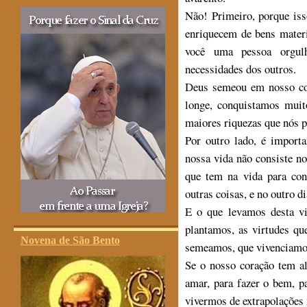
Não! Primeiro, porque is
enriquecem de bens materi
você uma pessoa orgulh
necessidades dos outros.
Deus semeou em nosso co
longe, conquistamos muit
maiores riquezas que nós 
Por outro lado, é importa
nossa vida não consiste n
que tem na vida para cons
outras coisas, e no outro di
E o que levamos desta v
plantamos, as virtudes q
Novena de São Bento
semeamos, que vivenciamo
Se o nosso coração tem al
amar, para fazer o bem, p
vivermos de extrapolações 