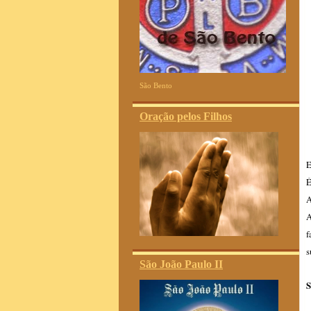
São Bento
Oração pelos Filhos
E
É
A
A
f
s
São João Paulo II
S