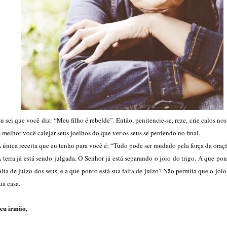
u sei que você diz: “Meu filho é rebelde”. Então, penitencie-se, reze, crie calos nos
 melhor você calejar seus joelhos do que ver os seus se perdendo no final.
 única receita que eu tenho para você é: “Tudo pode ser mudado pela força da oraç
 terra já está sendo julgada. O Senhor já está separando o joio do trigo. A que pon
alta de juízo dos seus, e a que ponto está sua falta de juízo? Não permita que o joio
ua casa.
eu irmão,