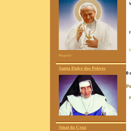
M
F
P
Biografia
Santa Dulce dos Pobres
0 
Po
P
Sinal da Cruz