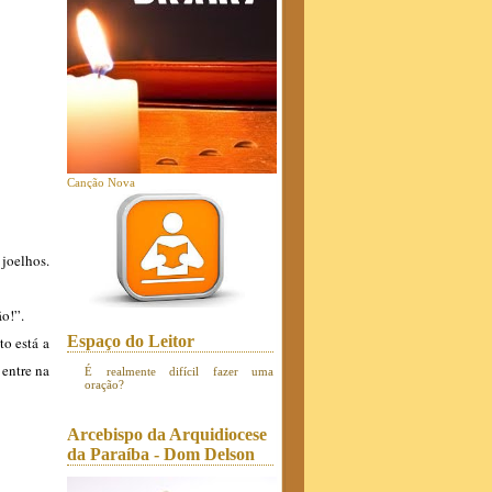
Canção Nova
 joelhos.
ão!”.
Espaço do Leitor
to está a
 entre na
É realmente difícil fazer uma
oração?
Arcebispo da Arquidiocese
da Paraíba - Dom Delson