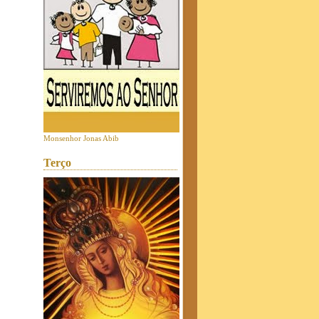
Monsenhor Jonas Abib
Terço