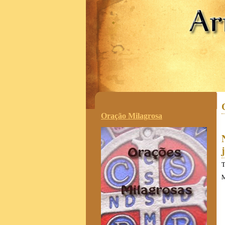
.
Oração Milagrosa
T
M