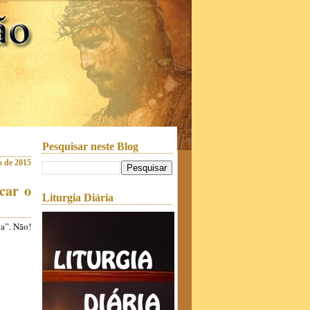
Pesquisar neste Blog
o de 2015
car o
Liturgia Diária
oa”. Não!