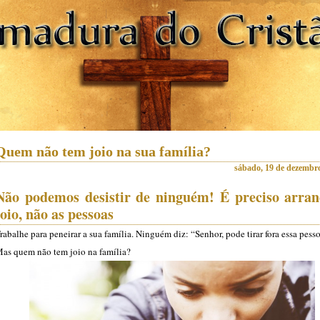
Quem não tem joio na sua família?
sábado, 19 de dezembr
Não podemos desistir de ninguém! É preciso arran
joio, não as pessoas
rabalhe para peneirar a sua família. Ninguém diz: “Senhor, pode tirar fora essa pess
as quem não tem joio na família?