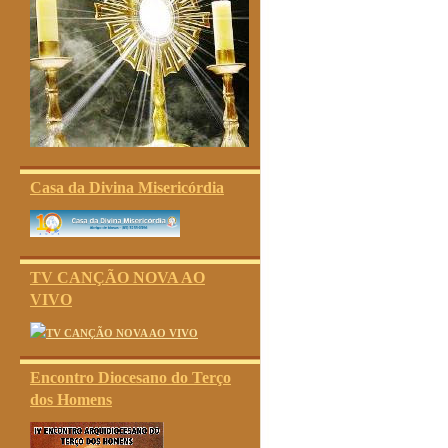
Casa da Divina Misericórdia
TV CANÇÃO NOVA AO
VIVO
Encontro Diocesano do Terço
dos Homens