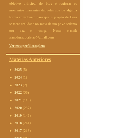
objetivo principal do blog é registrar os
momentos marcantes daqueles que de alguma
forma contribuem para que o projeto de Deus
se torne realidade no meio de um povo sedento
por paz e justiça. Nosso e-mail:
armaduradocristao@gmail.com
Ver meu perfil completo
Matérias Anteriores
►
2025
(5)
►
2024
(1)
►
2023
(2)
►
2022
(36)
►
2021
(113)
►
2020
(237)
►
2019
(146)
►
2018
(261)
►
2017
(218)