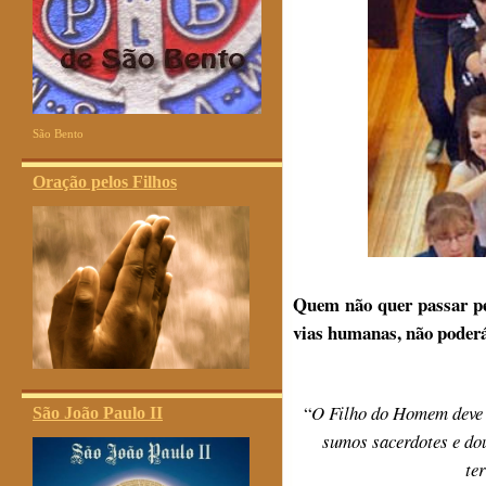
São Bento
Oração pelos Filhos
Quem não quer passar pel
vias humanas, não poderá
“
O Filho do Homem deve s
São João Paulo II
sumos sacerdotes e dou
te