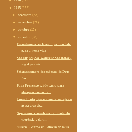
►
2016
(218)
▼
2015
(352)
►
dezembro
(23)
►
novembro
(20)
►
outubro
(25)
▼
setembro
(28)
Encontramos em Jesus a justa medida
para a nossa vida
São Miguel, São Gabriel e São Rafael,
rogai por nós
Sejamos sempre dependentes de Deus
Pai
Papa Francisco sai de carro para
abençoar menino e...
Como Cristo, que saibamos carregar a
nossa cruz de...
Aprendamos com Jesus o caminho da
coerência e da v...
Música - A força da Palavra de Deus