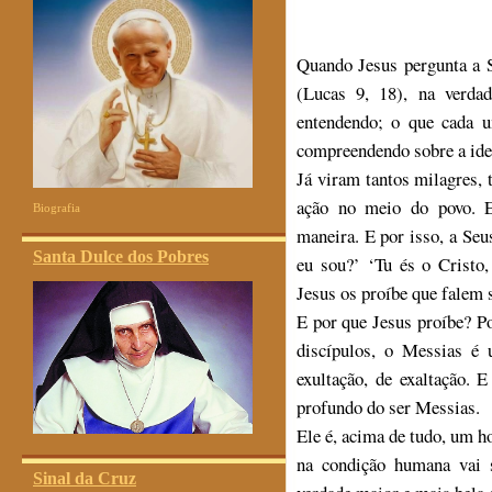
Quando Jesus pergunta a S
(Lucas 9, 18)
, na verda
entendendo; o que cada 
compreendendo sobre a iden
Já viram tantos milagres, t
ação no meio do povo. E
Biografia
maneira. E por isso, a Se
Santa Dulce dos Pobres
eu sou?’ ‘Tu és o Cristo
Jesus os proíbe que falem 
E por que Jesus proíbe? P
discípulos, o Messias é 
exultação, de exaltação. E
profundo do ser Messias.
Ele é, acima de tudo, um 
na condição humana vai s
Sinal da Cruz