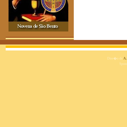
Dise�o de
A.
Spon