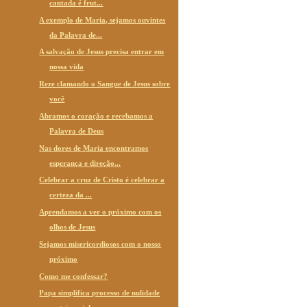
cantada é frut...
A exemplo de Maria, sejamos ouvintes
da Palavra de...
A salvação de Jesus precisa entrar em
nossa vida
Reze clamando o Sangue de Jesus sobre
você
Abramos o coração e recebamos a
Palavra de Deus
Nas dores de Maria encontramos
esperança e direção...
Celebrar a cruz de Cristo é celebrar a
certeza da ...
Aprendamos a ver o próximo com os
olhos de Jesus
Sejamos misericordiosos com o nosso
próximo
Como me confessar?
Papa simplifica processo de nulidade