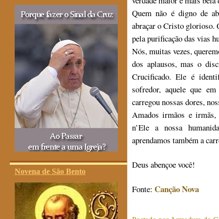
verdade maior e mais bela d
Quem não é digno de abra
abraçar o Cristo glorioso.
pela purificação das vias 
Nós, muitas vezes, querem
dos aplausos, mas o disc
Crucificado. Ele é ident
sofredor, aquele que em
carregou nossas dores, nos
Amados irmãos e irmãs, 
n’Ele a nossa humanida
aprendamos também a carre
Deus abençoe você!
Novena de São Bento
Canção Nova
Fonte: