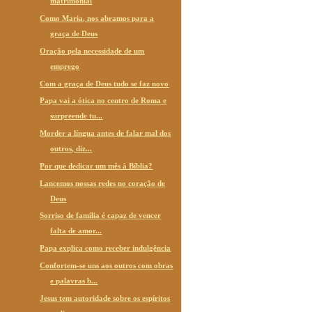
matrimonial
Como Maria, nos abramos para a
graça de Deus
Oração pela necessidade de um
emprego
Com a graça de Deus tudo se faz novo
Papa vai a ótica no centro de Roma e
surpreende tu...
Morder a língua antes de falar mal dos
outros, diz...
Por que dedicar um mês à Bíblia?
Lancemos nossas redes no coração de
Deus
Sorriso de família é capaz de vencer
falta de amor...
Papa explica como receber indulgência
Confortem-se uns aos outros com obras
e palavras b...
Jesus tem autoridade sobre os espíritos