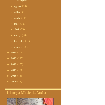
malignos
►
agosto
(34)
►
julho
(33)
►
junho
(34)
►
maio
(32)
►
abril
(33)
►
março
(30)
►
fevereiro
(31)
►
janeiro
(29)
►
2014
(366)
►
2013
(247)
►
2012
(177)
►
2011
(196)
►
2010
(180)
►
2009
(25)
Liturgia Musical - Audio