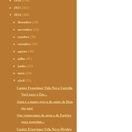
►
2016
(218)
►
2015
(352)
▼
2014
(366)
►
dezembro
(26)
►
novembro
(33)
►
outubro
(38)
►
setembro
(30)
►
agosto
(36)
►
julho
(41)
►
junho
(25)
►
maio
(24)
▼
abril
(31)
Cantor Francimar Vida Nova Convida
Você para o Enc...
Jesus é a maior prova do amor de Deus
por nós!
Que renasçamos da água e do Espírito
para experime...
Cantor Francimar Vida Nova Divulga