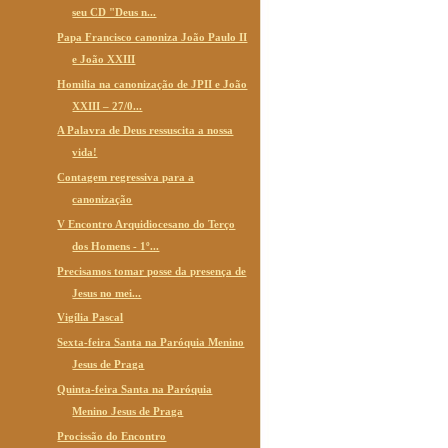
seu CD "Deus n...
Papa Francisco canoniza João Paulo II
e João XXIII
Homilia na canonização de JPII e João
XXIII – 27/0...
A Palavra de Deus ressuscita a nossa
vida!
Contagem regressiva para a
canonização
V Encontro Arquidiocesano do Terço
dos Homens - 1º...
Precisamos tomar posse da presença de
Jesus no mei...
Vigília Pascal
Sexta-feira Santa na Paróquia Menino
Jesus de Praga
Quinta-feira Santa na Paróquia
Menino Jesus de Praga
Procissão do Encontro