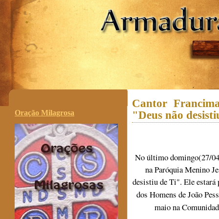
.
Cantor Francim
Oração Milagrosa
"Deus não desisti
No último domingo(27/04)
na Paróquia Menino Je
desistiu de Ti"
. Ele estará
dos Homens de João Pesso
maio na Comunidade