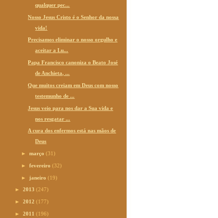
qualquer pec...
Nosso Jesus Cristo é o Senhor da nossa
vida!
Precisamos eliminar o nosso orgulho e
aceitar a Lu...
Papa Francisco canoniza o Beato José
de Anchieta, ...
Que muitos creiam em Deus com nosso
testemunho de ...
Jesus veio para nos dar a Sua vida e
nos resgatar ...
A cura dos enfermos está nas mãos de
Deus
►
março
(31)
►
fevereiro
(32)
►
janeiro
(19)
►
2013
(247)
►
2012
(177)
►
2011
(196)