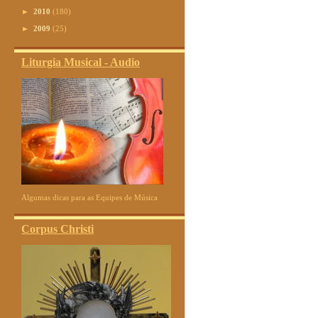
►
2010
(180)
►
2009
(25)
Liturgia Musical - Audio
Algumas dicas para as Equipes de Música
Corpus Christi