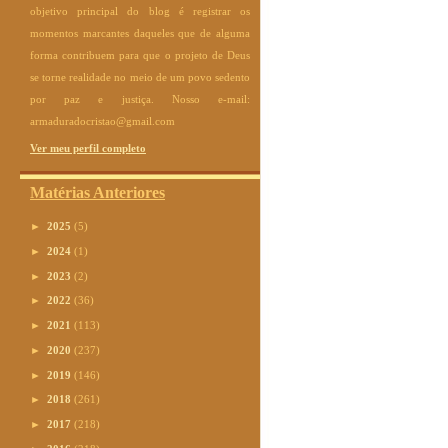
objetivo principal do blog é registrar os
momentos marcantes daqueles que de alguma
forma contribuem para que o projeto de Deus
se torne realidade no meio de um povo sedento
por paz e justiça. Nosso e-mail:
armaduradocristao@gmail.com
Ver meu perfil completo
Matérias Anteriores
►
2025
(5)
►
2024
(1)
►
2023
(2)
►
2022
(36)
►
2021
(113)
►
2020
(237)
►
2019
(146)
►
2018
(261)
►
2017
(218)