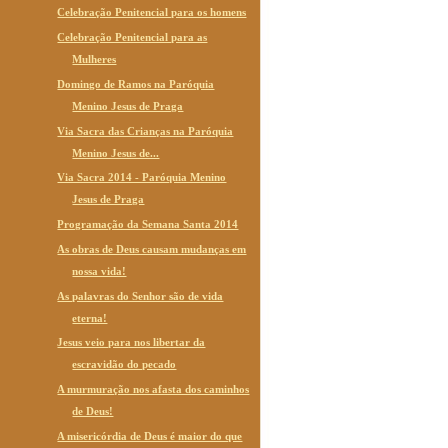
Celebração Penitencial para os homens
Celebração Penitencial para as
Mulheres
Domingo de Ramos na Paróquia
Menino Jesus de Praga
Via Sacra das Crianças na Paróquia
Menino Jesus de...
Via Sacra 2014 - Paróquia Menino
Jesus de Praga
Programação da Semana Santa 2014
As obras de Deus causam mudanças em
nossa vida!
As palavras do Senhor são de vida
eterna!
Jesus veio para nos libertar da
escravidão do pecado
A murmuração nos afasta dos caminhos
de Deus!
A misericórdia de Deus é maior do que