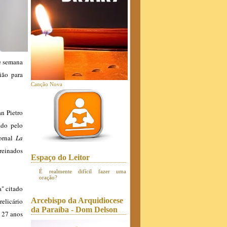
de semana
ião para
Canção Nova
an Pietro
ado pelo
jornal
La
treinados
Espaço do Leitor
É realmente difícil fazer uma
oração?
a" citado
Arcebispo da Arquidiocese
relicário
da Paraíba - Dom Delson
 27 anos