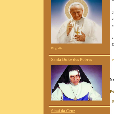
J
c
c
C
D
Biografia
Santa Dulce dos Pobres
P
0 
Po
P
Sinal da Cruz