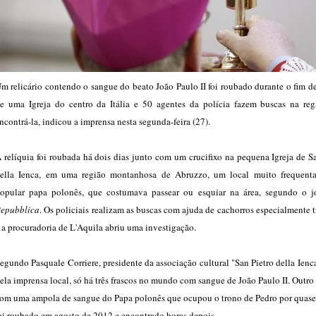
m relicário contendo o sangue do beato João Paulo II foi roubado durante o fim 
e uma Igreja do centro da Itália e 50 agentes da polícia fazem buscas na reg
ncontrá-la, indicou a imprensa nesta segunda-feira (27).
 relíquia foi roubada há dois dias junto com um crucifixo na pequena Igreja de S
ella Ienca, em uma região montanhosa de Abruzzo, um local muito frequent
opular papa polonês, que costumava passear ou esquiar na área, segundo o 
epubblica
. Os policiais realizam as buscas com ajuda de cachorros especialmente 
 a procuradoria de L'Aquila abriu uma investigação.
egundo Pasquale Corriere, presidente da associação cultural "San Pietro della Ienc
ela imprensa local, só há três frascos no mundo com sangue de João Paulo II. Outro 
om uma ampola de sangue do Papa polonês que ocupou o trono de Pedro por quase
oi roubado em agosto de 2012 e encontrado horas depois.