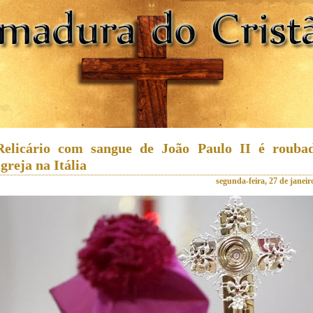
Relicário com sangue de João Paulo II é rouba
Igreja na Itália
segunda-feira, 27 de janeir