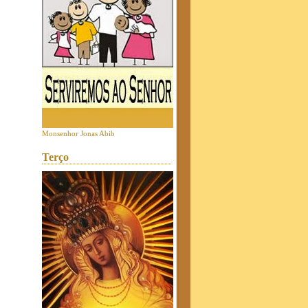
Monsenhor Jonas Abib
Terço