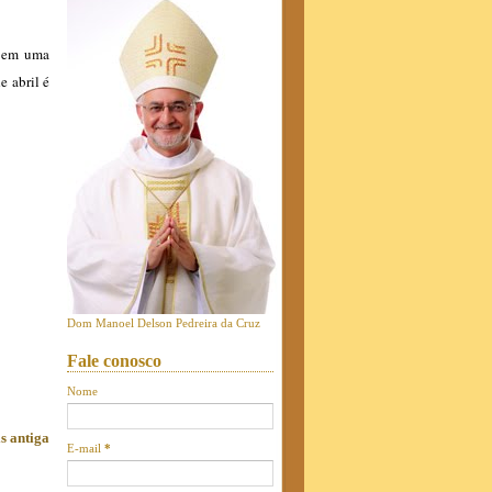
l em uma
e abril é
Dom Manoel Delson Pedreira da Cruz
Fale conosco
Nome
s antiga
E-mail
*