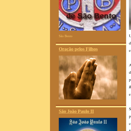
U
São Bento
d
Oração pelos Filhos
e
A
d
p
R
e
S
São João Paulo II
p
c
f