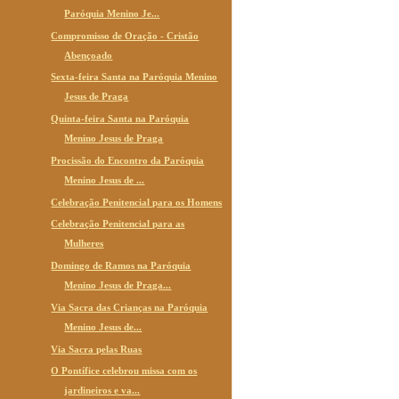
Paróquia Menino Je...
Compromisso de Oração - Cristão
Abençoado
Sexta-feira Santa na Paróquia Menino
Jesus de Praga
Quinta-feira Santa na Paróquia
Menino Jesus de Praga
Procissão do Encontro da Paróquia
Menino Jesus de ...
Celebração Penitencial para os Homens
Celebração Penitencial para as
Mulheres
Domingo de Ramos na Paróquia
Menino Jesus de Praga...
Via Sacra das Crianças na Paróquia
Menino Jesus de...
Via Sacra pelas Ruas
O Pontífice celebrou missa com os
jardineiros e va...