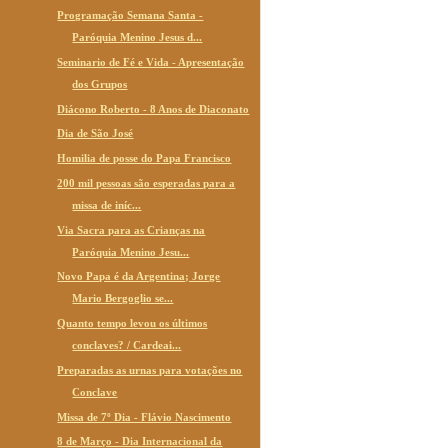
Programação Semana Santa -
Paróquia Menino Jesus d...
Seminario de Fé e Vida - Apresentação
dos Grupos
Diácono Roberto - 8 Anos de Diaconato
Dia de São José
Homilia de posse do Papa Francisco
200 mil pessoas são esperadas para a
missa de iníc...
Via Sacra para as Crianças na
Paróquia Menino Jesu...
Novo Papa é da Argentina; Jorge
Mario Bergoglio se...
Quanto tempo levou os últimos
conclaves? / Cardeai...
Preparadas as urnas para votações no
Conclave
Missa de 7º Dia - Flávio Nascimento
8 de Março - Dia Internacional da