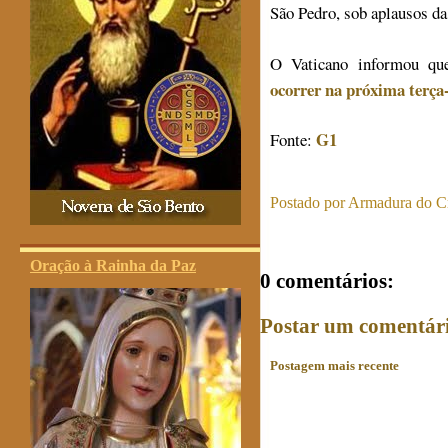
São Pedro, sob aplausos da
O Vaticano informou qu
ocorrer na próxima terça-
G1
Fonte:
Postado por
Armadura do Cr
Oração à Rainha da Paz
0 comentários:
Postar um comentár
Postagem mais recente