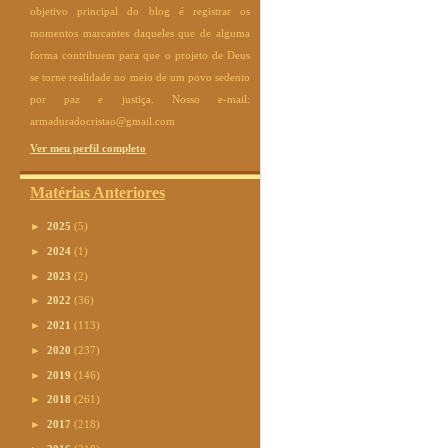
objetivo principal do blog é registrar os
momentos marcantes daqueles que de alguma
forma contribuem para que o projeto de Deus
se torne realidade no meio de um povo sedento
por paz e justiça. Nosso e-mail:
armaduradocristao@gmail.com
Ver meu perfil completo
Matérias Anteriores
►
2025
(5)
►
2024
(1)
►
2023
(2)
►
2022
(36)
►
2021
(113)
►
2020
(237)
►
2019
(146)
►
2018
(261)
►
2017
(218)