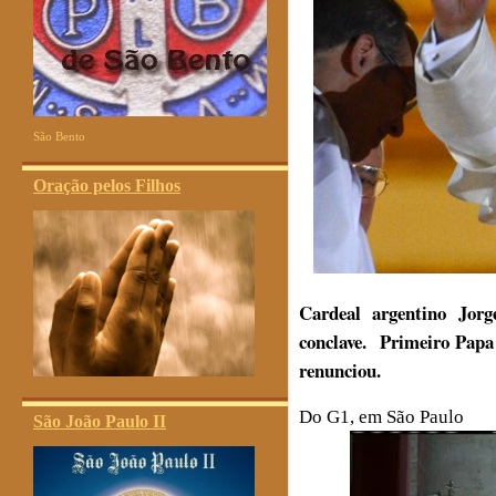
São Bento
Oração pelos Filhos
Cardeal argentino Jorg
conclave.
Primeiro Papa 
renunciou.
Do G1, em São Paulo
São João Paulo II