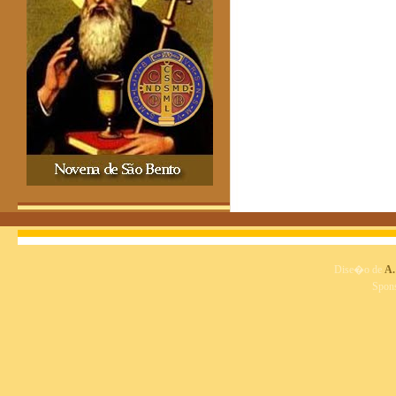
Dise�o de
A.
Spon