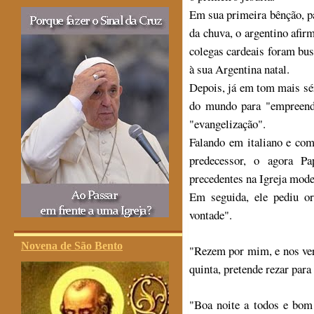
Em sua primeira bênção, pa
da chuva, o argentino afir
colegas cardeais foram bu
à sua Argentina natal.
Depois, já em tom mais séri
do mundo para "empreend
"evangelização".
Falando em italiano e co
predecessor, o agora 
precedentes na Igreja mod
Em seguida, ele pediu o
vontade".
Novena de São Bento
"Rezem por mim, e nos ver
quinta, pretende rezar par
"Boa noite a todos e bom 