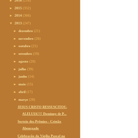
►
2016
(218)
►
2015
(352)
►
2014
(366)
▼
2013
(247)
►
dezembro
(21)
►
novembro
(26)
►
outubro
(21)
►
setembro
(19)
►
agosto
(20)
►
julho
(39)
►
junho
(14)
►
maio
(15)
►
abril
(17)
▼
março
(28)
JESUS CRISTO RESSUSCITOU,
ALELUIA!!!! Domingo de P...
Sorteio dos Prêmios - Cristão
Abençoado
Celebração da Vigília Pascal na