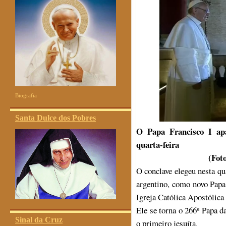
Biografia
Santa Dulce dos Pobres
O Papa Francisco I apa
quarta-feira
(Foto
O conclave elegeu nesta qu
argentino, como novo Papa
Igreja Católica Apostólic
Ele se torna o 266º Papa d
Sinal da Cruz
o primeiro jesuíta.