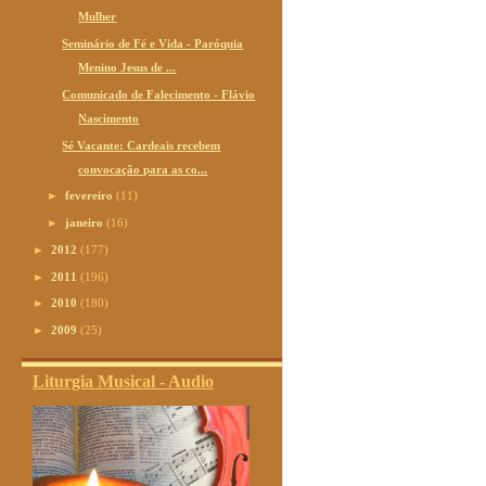
Mulher
Seminário de Fé e Vida - Paróquia
Menino Jesus de ...
Comunicado de Falecimento - Flávio
Nascimento
Sé Vacante: Cardeais recebem
convocação para as co...
►
fevereiro
(11)
►
janeiro
(16)
►
2012
(177)
►
2011
(196)
►
2010
(180)
►
2009
(25)
Liturgia Musical - Audio