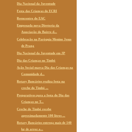
Dia Nacional da Juventude
Festa das Crianças do ECRI
Reencontro do EAC
Empossada nova Diretoria da
Associação do Bairro d...
Celebração na Paróquia Menino Jesus
de Praga
Dia Nacional da Juventude em JP
Dia das Crianças no Timbó
Ação Social marca Dia das Crianças na
Comunidade d...
Rotary Bancários realiza festa na
creche do Timbó ...
Preparativos para a festa do Dia das
Crianças no T...
Creche do Timbó recebe
aproximadamente 100 litros ...
Rotary Bancários entrega mais de 140
kg de arroz a...