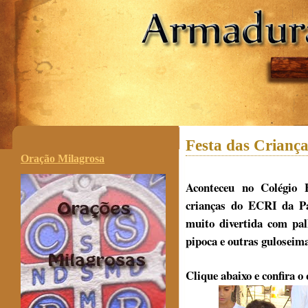
.
Festa das Crianç
Oração Milagrosa
Aconteceu no Colégio 
crianças do ECRI da P
muito divertida com palh
pipoca e outras guloseima
Clique abaixo e confir