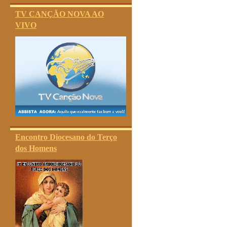
TV CANÇÃO NOVA AO
VIVO
Encontro Diocesano do Terço
dos Homens