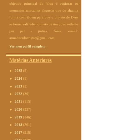
objetivo principal do blog é registrar os
momentos marcantes daqueles que de alguma
forma contribuem para que o projeto de Deus
se torne realidade no meio de um povo sedento
por paz e justiça. Nosso e-mail:
armaduradocristao@gmail.com
Ver meu perfil completo
Matérias Anteriores
►
2025
(5)
►
2024
(1)
►
2023
(2)
►
2022
(36)
►
2021
(113)
►
2020
(237)
►
2019
(146)
►
2018
(261)
►
2017
(218)