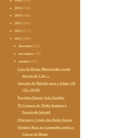
►
2016
(218)
►
2015
(352)
►
2014
(366)
►
2013
(247)
►
2012
(177)
▼
2011
(196)
►
dezembro
(22)
►
novembro
(19)
▼
outubro
(25)
Casa da Divina Misericórdia recebe
doação do Café ...
Sugestão de Melodia para o Salmo 130
(29 e 30/10)
Parabéns Doutor João Euclides
70 Crianças do Timbó Assistem à
Espetáculo Infantil
I Encontro Cristão das Redes Sociais
Outubro Rosa na Campanha contra o
Câncer de Mama