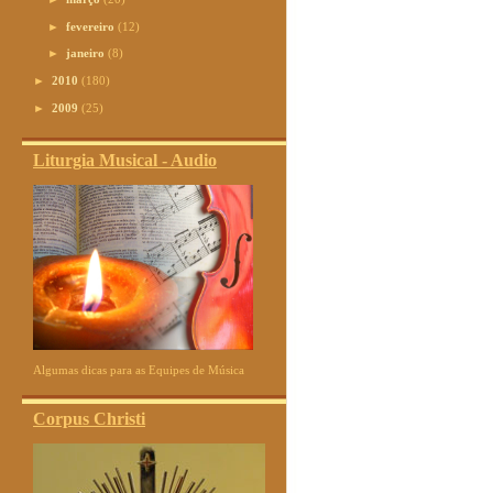
►
fevereiro
(12)
►
janeiro
(8)
►
2010
(180)
►
2009
(25)
Liturgia Musical - Audio
Algumas dicas para as Equipes de Música
Corpus Christi