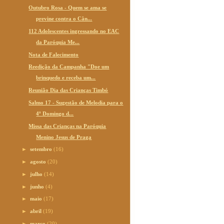
Outubro Rosa - Quem se ama se
previne contra o Cân...
112 Adolescentes ingressando no EAC
da Paróquia Me...
Nota de Falecimento
Reedição da Campanha "Doe um
brinquedo e receba um...
Reunião Dia das Crianças Timbó
Salmo 17 - Sugestão de Melodia para o
4º Domingo d...
Missa das Crianças na Paróquia
Menino Jesus de Praga
►
setembro
(16)
►
agosto
(20)
►
julho
(14)
►
junho
(4)
►
maio
(17)
►
abril
(19)
►
março
(20)