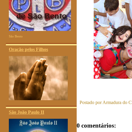
São Bento
Oração pelos Filhos
Postado por
Armadura do Cr
São João Paulo II
0 comentários: