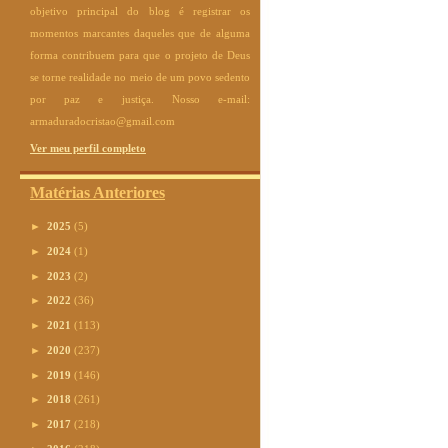
objetivo principal do blog é registrar os
momentos marcantes daqueles que de alguma
forma contribuem para que o projeto de Deus
se torne realidade no meio de um povo sedento
por paz e justiça. Nosso e-mail:
armaduradocristao@gmail.com
Ver meu perfil completo
Matérias Anteriores
►
2025
(5)
►
2024
(1)
►
2023
(2)
►
2022
(36)
►
2021
(113)
►
2020
(237)
►
2019
(146)
►
2018
(261)
►
2017
(218)