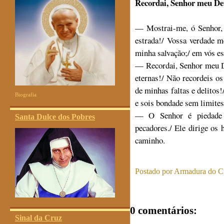
Recordai, Senhor meu Deu
— Mostrai-me, ó Senhor, 
estrada!/ Vossa verdade m
minha salvação;/ em vós es
— Recordai, Senhor meu De
eternas!/ Não recordeis o
de minhas faltas e delitos
Biografia
e sois bondade sem limites
— O Senhor é piedade 
Santa Dulce dos Pobres
pecadores./ Ele dirige os 
caminho.
Postado por
Armadura do Cr
0 comentários:
Sinal da Cruz