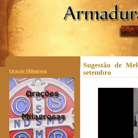
.
Sugestão de Mel
Oração Milagrosa
setembro