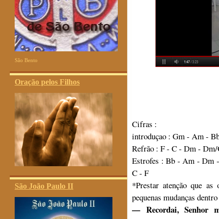
São Bento
Oração pelos Filhos
Cifras :
introduçao : Gm - Am - Bb
Refrão : F - C - Dm - Dm
Estrofes : Bb - Am - Dm 
C - F
*Prestar atenção que as 
São João Paulo II
pequenas mudanças dentro 
— Recordai, Senhor m