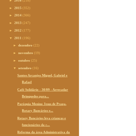
►
2016
(218)
►
2015
(352)
►
2014
(366)
►
2013
(247)
►
2012
(177)
▼
2011
(196)
►
dezembro
(22)
►
novembro
(19)
►
outubro
(25)
▼
setembro
(16)
Santos Arcanjos Miguel, Gabriel e
Rafael
Café Solidário - 30/09 - Arrecadar
Brinquedos para...
Paróquia Menino Jesus de Praga,
Rotary Bancários e...
Rotary Bancários leva crianças e
funcionários da c...
Reforma da área Administrativa da