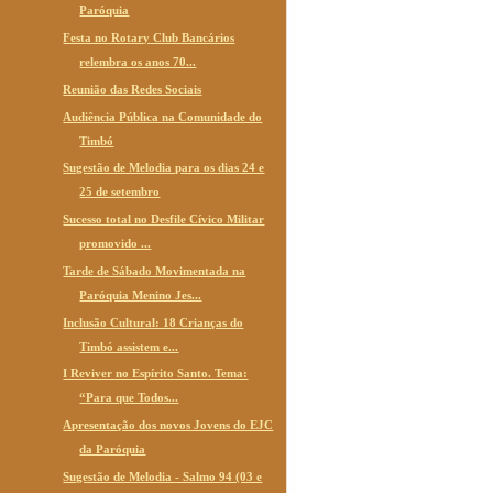
Paróquia
Festa no Rotary Club Bancários
relembra os anos 70...
Reunião das Redes Sociais
Audiência Pública na Comunidade do
Timbó
Sugestão de Melodia para os dias 24 e
25 de setembro
Sucesso total no Desfile Cívico Militar
promovido ...
Tarde de Sábado Movimentada na
Paróquia Menino Jes...
Inclusão Cultural: 18 Crianças do
Timbó assistem e...
I Reviver no Espírito Santo. Tema:
“Para que Todos...
Apresentação dos novos Jovens do EJC
da Paróquia
Sugestão de Melodia - Salmo 94 (03 e