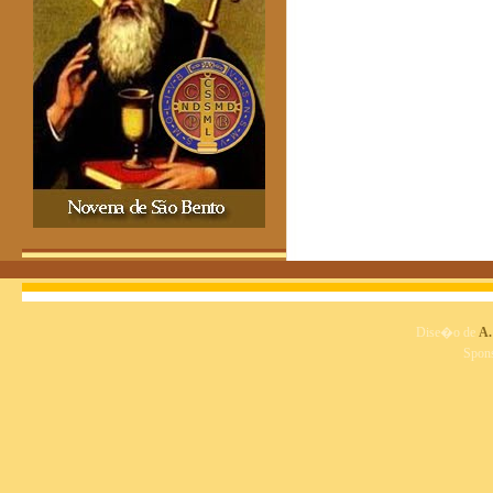
Dise�o de
A.
Spon