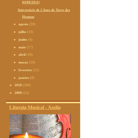
04/09/2011)
Aniversário de 2 Anos do Terço dos
Homens
►
agosto
(20)
►
julho
(14)
►
junho
(4)
►
maio
(17)
►
abril
(19)
►
março
(20)
►
fevereiro
(12)
►
janeiro
(8)
►
2010
(180)
►
2009
(25)
Liturgia Musical - Audio