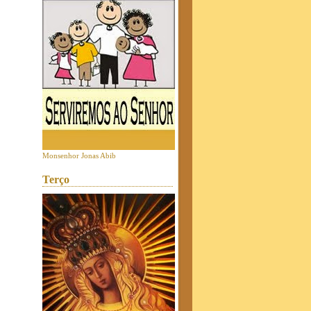
Monsenhor Jonas Abib
Terço