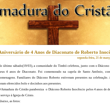
Aniversário de 4 Anos de Diaconato de Roberto Inoc
segunda-feira, 21 de març
o último sábado(19/03), a comunidade do Timbó celebrou, junto com o Diácono
seus 4 anos de Diaconato. Foi comemorado na capela de Santo Antônio, co
omenagens. Familiares do Diácono Roberto estiveram presentes na celebração. A
oram oferecidos bolo e docinhos aos presentes.
 Armadura do Cristão parabeniza o Diácono Roberto Inocêncio pelos 4 anos de d
 serviço à Igreja de Cristo.
baixo, as fotos: