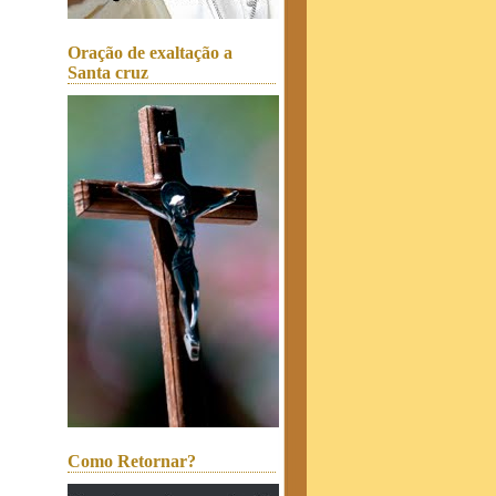
Oração de exaltação a
Santa cruz
Como Retornar?