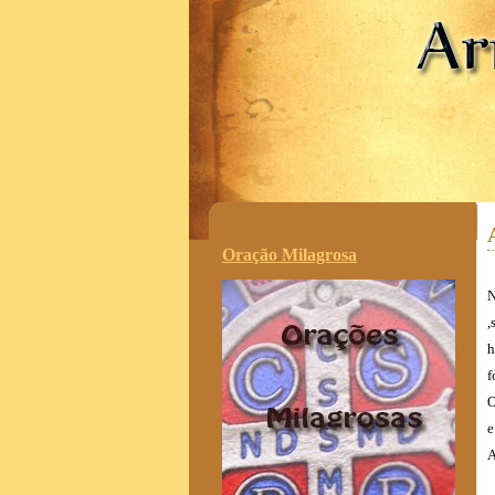
.
Oração Milagrosa
N
,
h
f
O
e
A