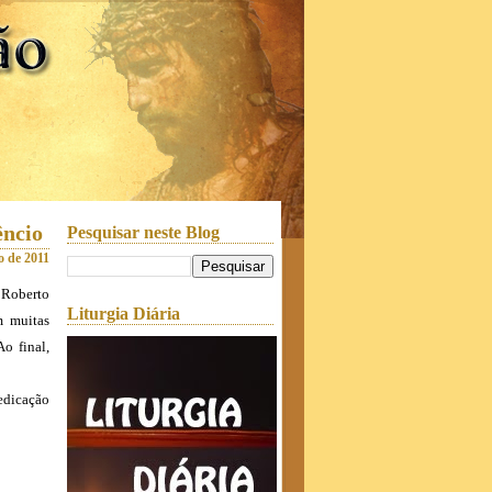
êncio
Pesquisar neste Blog
o de 2011
 Roberto
Liturgia Diária
m muitas
o final,
edicação