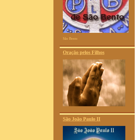
São Bento
Oração pelos Filhos
São João Paulo II