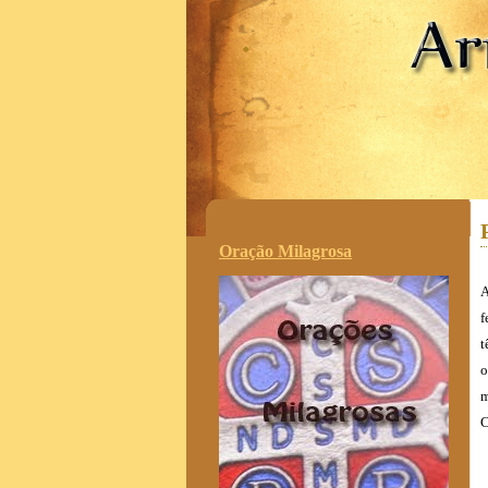
.
Oração Milagrosa
A
f
t
o
m
C