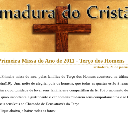
Primeira Missa do Ano de 2011 - Terço dos Homens
sexta-feira, 21 de janei
 Primeira missa do ano, pelas famílias do Terço dos Homens aconteceu na última
eira(19); Uma noite de alegria, pois os homens, que todas as quartas estão à rezar
êm a oportunidade de levar seus familiares e compartilhar da fé. Foi o momento d
 quão importante e gratificante é ver homens mudarem seus comportamentos e se 
ais sensíveis ao Chamado de Deus através do Terço.
lique abaixo, e baixe todas as fotos: