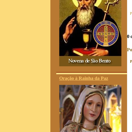
P
0 
Po
P
Oração à Rainha da Paz