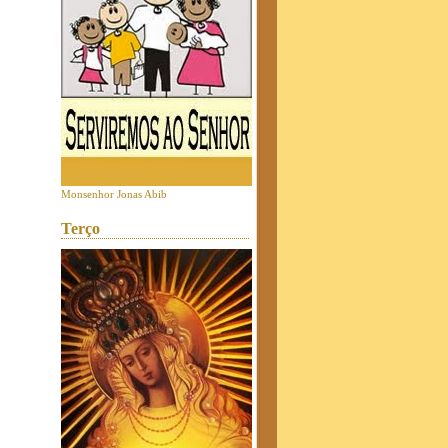
Monsenhor Jonas Abib
Terço