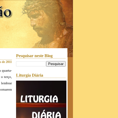
Pesquisar neste Blog
ro de 2011
 quarta-
Liturgia Diária
 o terço,
e lembrar
tornarem