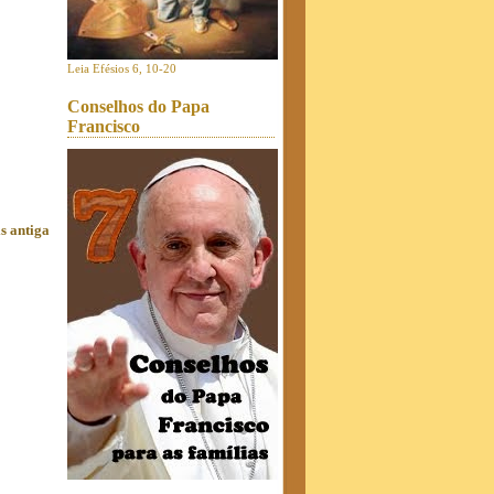
Leia Efésios 6, 10-20
Conselhos do Papa
Francisco
s antiga