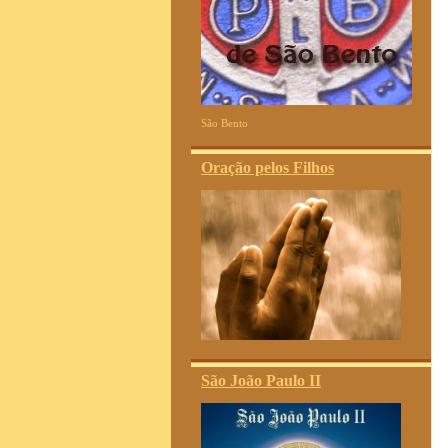
São Bento
Oração pelos Filhos
São João Paulo II