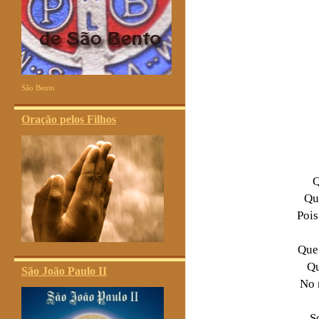
São Bento
Oração pelos Filhos
Q
Qu
Pois
Que 
Qu
São João Paulo II
No 
S