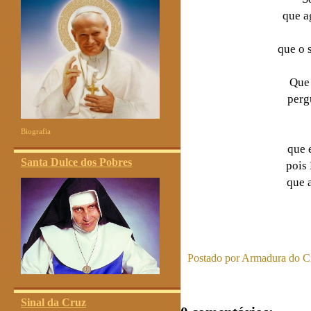
que a
que o 
Que 
perg
Biografia
que e
Santa Dulce dos Pobres
pois 
que 
Postado por
Armadura do Cr
Sinal da Cruz