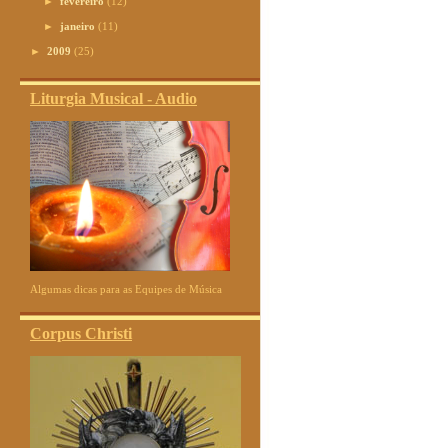
►
fevereiro
(12)
►
janeiro
(11)
►
2009
(25)
Liturgia Musical - Audio
Algumas dicas para as Equipes de Música
Corpus Christi