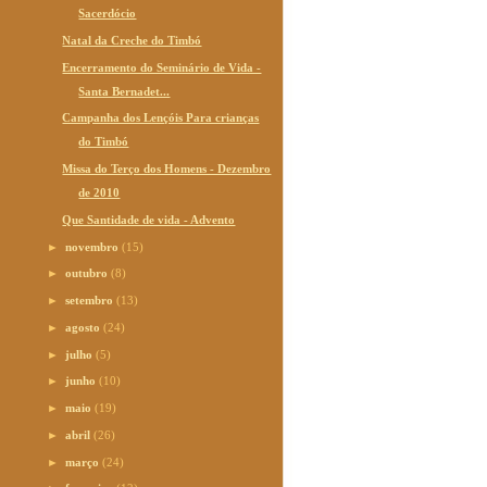
Sacerdócio
Natal da Creche do Timbó
Encerramento do Seminário de Vida -
Santa Bernadet...
Campanha dos Lençóis Para crianças
do Timbó
Missa do Terço dos Homens - Dezembro
de 2010
Que Santidade de vida - Advento
►
novembro
(15)
►
outubro
(8)
►
setembro
(13)
►
agosto
(24)
►
julho
(5)
►
junho
(10)
►
maio
(19)
►
abril
(26)
►
março
(24)