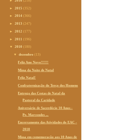
►
2016
(218)
►
2015
(352)
►
2014
(366)
►
2013
(247)
►
2012
(177)
►
2011
(196)
▼
2010
(180)
▼
dezembro
(13)
Feliz Ano Novo!!!!!!
Missa da Noite de Natal
Feliz Natal!
Confraternização do Terço dos Homens
Entrega das Cestas de Natal da
Pastoral da Caridade
Aniversário de Sacerdócio 10 Anos -
Pe. Marcondes ...
Encerramento das Atividades do EAC -
2010
Missa em comemoração aos 10 Anos de