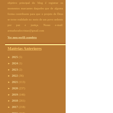
objetivo principal do blog é registrar os
momentos marcantes daqueles que de alguma
forma contribuem para que o projeto de Deus
se torne realidade no meio de um povo sedento
por paz e justiça. Nosso e-mail:
armaduradocristao@gmail.com
Ver meu perfil completo
Matérias Anteriores
►
2025
(5)
►
2024
(1)
►
2023
(2)
►
2022
(36)
►
2021
(113)
►
2020
(237)
►
2019
(146)
►
2018
(261)
►
2017
(218)