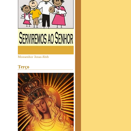
Monsenhor Jonas Abib
Terço