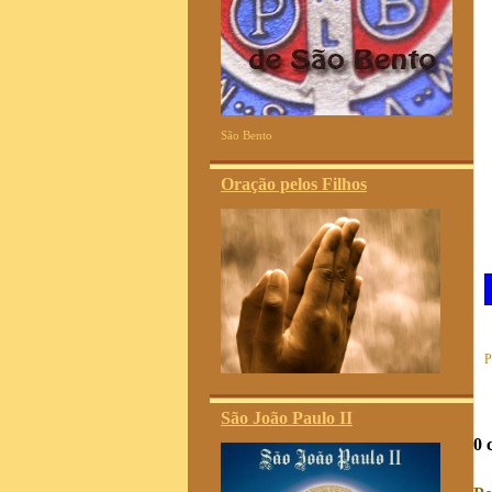
São Bento
Oração pelos Filhos
P
São João Paulo II
0 