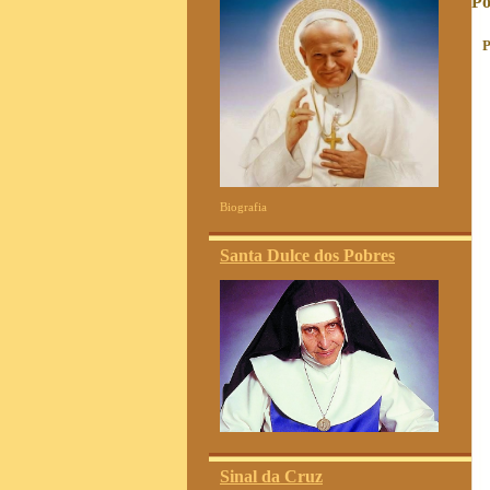
Po
P
Biografia
Santa Dulce dos Pobres
Sinal da Cruz