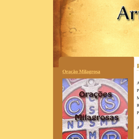
.
Oração Milagrosa
A
P
M
R
P
A