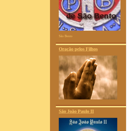
São Bento
Oração pelos Filhos
São João Paulo II