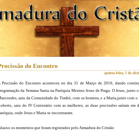
Procissão do Encontro
quinta-feira, 1 de abr
 Procissão do Encontro aconteceu no dia 31 de Março de 2010, dando contin
rogramação da Semana Santa na Paróquia Menino Jesus de Praga. O Jesus, junto c
arcondes, saiu da Comunidade do Timbó, com os homens, e a Maria,junto com o
oberto, saiu do IV Centenário com as mulheres; as duas procissões saíram em d
aróquia, onde Jesus e Maria se encontraram.
baixo os momentos que foram registrados pelo Armadura do Cristão: