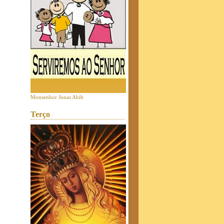
Monsenhor Jonas Abib
Terço