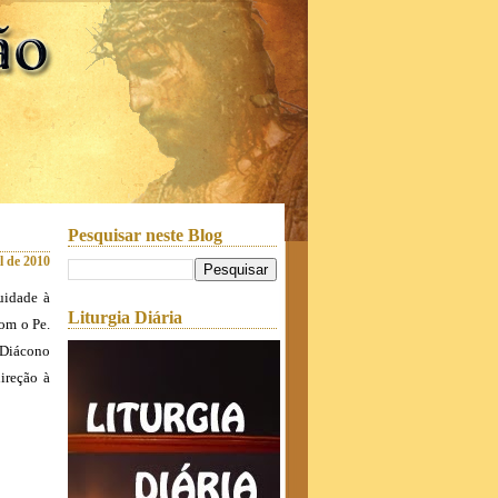
Pesquisar neste Blog
il de 2010
uidade à
Liturgia Diária
om o Pe.
 Diácono
ireção à