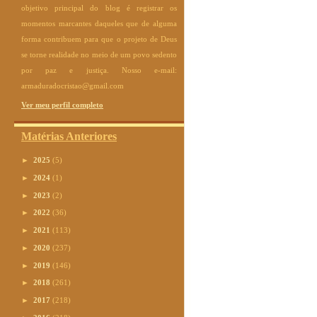
objetivo principal do blog é registrar os
momentos marcantes daqueles que de alguma
forma contribuem para que o projeto de Deus
se torne realidade no meio de um povo sedento
por paz e justiça. Nosso e-mail:
armaduradocristao@gmail.com
Ver meu perfil completo
Matérias Anteriores
►
2025
(5)
►
2024
(1)
►
2023
(2)
►
2022
(36)
►
2021
(113)
►
2020
(237)
►
2019
(146)
►
2018
(261)
►
2017
(218)