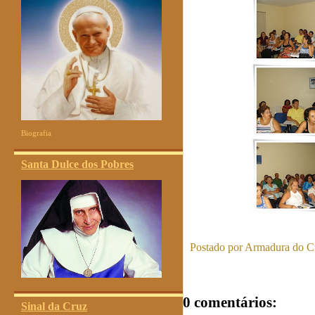
Biografia
Santa Dulce dos Pobres
Postado por
Armadura do Cr
0 comentários:
Sinal da Cruz