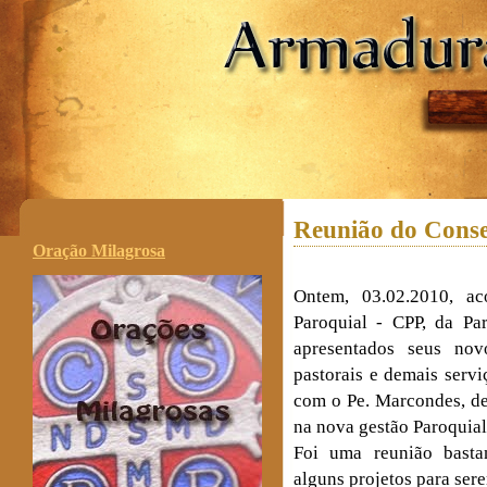
.
Reunião do Conse
Oração Milagrosa
Ontem, 03.02.2010, ac
Paroquial - CPP, da Pa
apresentados seus novo
pastorais e demais servi
com o Pe. Marcondes, de
na nova gestão Paroquial
Foi uma reunião basta
alguns projetos para ser