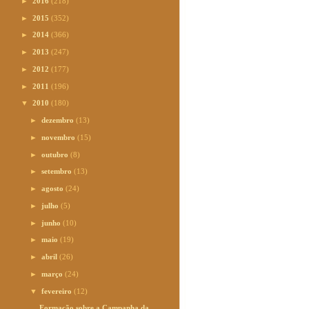
►
2016
(218)
►
2015
(352)
►
2014
(366)
►
2013
(247)
►
2012
(177)
►
2011
(196)
▼
2010
(180)
►
dezembro
(13)
►
novembro
(15)
►
outubro
(8)
►
setembro
(13)
►
agosto
(24)
►
julho
(5)
►
junho
(10)
►
maio
(19)
►
abril
(26)
►
março
(24)
▼
fevereiro
(12)
Formação sobre a Campanha da