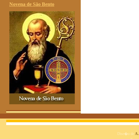
Novena de São Bento
Dise�o de
A.