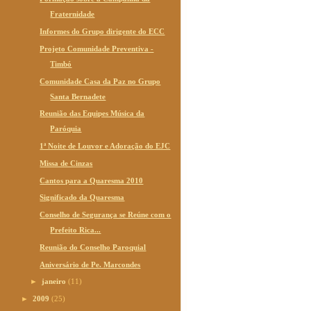
Fraternidade
Informes do Grupo dirigente do ECC
Projeto Comunidade Preventiva -
Timbó
Comunidade Casa da Paz no Grupo
Santa Bernadete
Reunião das Equipes Música da
Paróquia
1ª Noite de Louvor e Adoração do EJC
Missa de Cinzas
Cantos para a Quaresma 2010
Significado da Quaresma
Conselho de Segurança se Reúne com o
Prefeito Rica...
Reunião do Conselho Paroquial
Aniversário de Pe. Marcondes
►
janeiro
(11)
►
2009
(25)